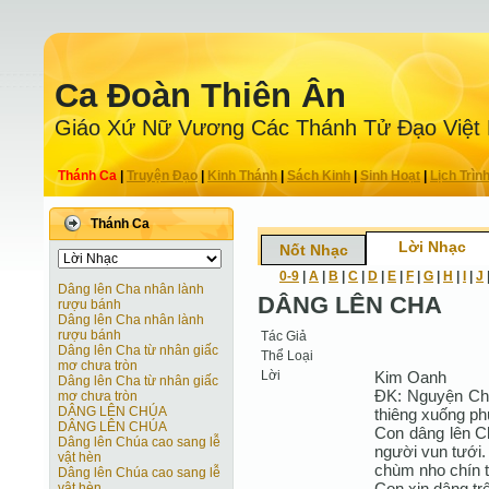
Ca Ðoàn Thiên Ân
Giáo Xứ Nữ Vương Các Thánh Tử Ðạo Việt
Thánh Ca
|
Truyện Ðạo
|
Kinh Thánh
|
Sách Kinh
|
Sinh Hoạt
|
Lịch Trìn
Thánh Ca
Lời Nhạc
Nốt Nhạc
0-9
|
A
|
B
|
C
|
D
|
E
|
F
|
G
|
H
|
I
|
J
Dâng lên Cha nhân lành
DÂNG LÊN CHA
rượu bánh
Dâng lên Cha nhân lành
rượu bánh
Tác Giả
Dâng lên Cha từ nhân giấc
Thể Loại
mơ chưa tròn
Lời
Kim Oanh
Dâng lên Cha từ nhân giấc
ĐK: Nguyện Cha
mơ chưa tròn
DÂNG LÊN CHÚA
thiêng xuống phú
DÂNG LÊN CHÚA
Con dâng lên C
Dâng lên Chúa cao sang lễ
người vun tưới.
vật hèn
chùm nho chín 
Dâng lên Chúa cao sang lễ
Con xin dâng tr
vật hèn