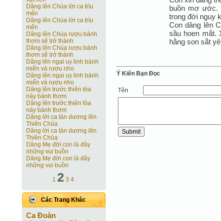
Dâng lên Chúa lời ca trìu
buồn mơ ước. 
mến
trong đời nguy 
Dâng lên Chúa lời ca trìu
Con dâng lên C
mến
sầu hoen mắt. X
Dâng lên Chúa rượu bánh
hằng son sắt yê
thơm sẽ trở thành
Dâng lên Chúa rượu bánh
thơm sẽ trở thành
Dâng lên ngai uy linh bánh
miến và rượu nho
Ý Kiến Bạn Ðọc
Dâng lên ngai uy linh bánh
miến và rượu nho
Dâng lên trước thiên tòa
Tên
này bánh thơm
Dâng lên trước thiên tòa
này bánh thơm
Dâng lời ca tán dương lên
Thiên Chúa
Dâng lời ca tán dương lên
Thiên Chúa
Dâng Mẹ đời con là đây
những vui buồn
Dâng Mẹ đời con là đây
những vui buồn
2
1
3
4
Các Trang Khác
Ca Ðoàn