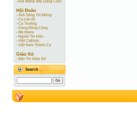
-
Ave Maria (Mẹ Dâng Con)
Hội Ðoàn
-
Ánh Sáng Tin Mừng
-
Ca Lên Đi
-
Ca Trưởng
-
Dòng Đồng Công
-
Mẹ Maria
-
Người Tin Hữu
-
Việt Catholic
-
Việt Nam Thánh Ca
Giáo Xứ
-
Bản Tin Giáo Xứ
Search