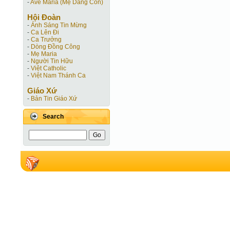
-
Ave Maria (Mẹ Dâng Con)
Hội Ðoàn
-
Ánh Sáng Tin Mừng
-
Ca Lên Đi
-
Ca Trưởng
-
Dòng Đồng Công
-
Mẹ Maria
-
Người Tin Hữu
-
Việt Catholic
-
Việt Nam Thánh Ca
Giáo Xứ
-
Bản Tin Giáo Xứ
Search