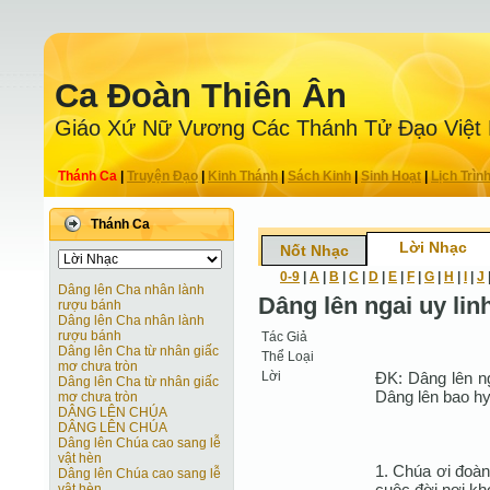
Ca Ðoàn Thiên Ân
Giáo Xứ Nữ Vương Các Thánh Tử Ðạo Việt
Thánh Ca
|
Truyện Ðạo
|
Kinh Thánh
|
Sách Kinh
|
Sinh Hoạt
|
Lịch Trìn
Thánh Ca
Lời Nhạc
Nốt Nhạc
0-9
|
A
|
B
|
C
|
D
|
E
|
F
|
G
|
H
|
I
|
J
Dâng lên Cha nhân lành
Dâng lên ngai uy li
rượu bánh
Dâng lên Cha nhân lành
rượu bánh
Tác Giả
Dâng lên Cha từ nhân giấc
Thể Loại
mơ chưa tròn
Lời
ÐK: Dâng lên ng
Dâng lên Cha từ nhân giấc
Dâng lên bao hy
mơ chưa tròn
DÂNG LÊN CHÚA
DÂNG LÊN CHÚA
Dâng lên Chúa cao sang lễ
vật hèn
1. Chúa ơi đoàn
Dâng lên Chúa cao sang lễ
cuộc đời nơi khó
vật hèn