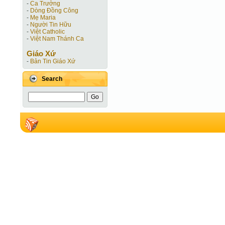
-
Ca Trưởng
-
Dòng Đồng Công
-
Mẹ Maria
-
Người Tin Hữu
-
Việt Catholic
-
Việt Nam Thánh Ca
Giáo Xứ
-
Bản Tin Giáo Xứ
Search