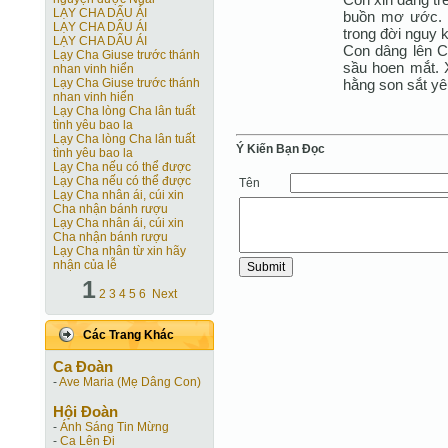
LẠY CHA DẤU ÁI
buồn mơ ước. 
LẠY CHA DẤU ÁI
trong đời nguy 
LẠY CHA DẤU ÁI
Con dâng lên C
Lạy Cha Giuse trước thánh
sầu hoen mắt. X
nhan vinh hiển
hằng son sắt yê
Lạy Cha Giuse trước thánh
nhan vinh hiển
Lạy Cha lòng Cha lân tuất
tình yêu bao la
Lạy Cha lòng Cha lân tuất
Ý Kiến Bạn Ðọc
tình yêu bao la
Lạy Cha nếu có thể được
Lạy Cha nếu có thể được
Tên
Lạy Cha nhân ái, cúi xin
Cha nhận bánh rượu
Lạy Cha nhân ái, cúi xin
Cha nhận bánh rượu
Lạy Cha nhân từ xin hãy
nhận của lễ
1
2
3
4
5
6
Next
Các Trang Khác
Ca Ðoàn
-
Ave Maria (Mẹ Dâng Con)
Hội Ðoàn
-
Ánh Sáng Tin Mừng
-
Ca Lên Đi