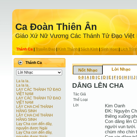
Ca Ðoàn Thiên Ân
Giáo Xứ Nữ Vương Các Thánh Tử Ðạo Việt
Thánh Ca
|
Truyện Ðạo
|
Kinh Thánh
|
Sách Kinh
|
Sinh Hoạt
|
Lịch Trìn
Thánh Ca
Lời Nhạc
Nốt Nhạc
0-9
|
A
|
B
|
C
|
D
|
E
|
F
|
G
|
H
|
I
|
J
La la la..
DÂNG LÊN CHA
La la la..
LẠY CÁC THÁNH TỬ ĐẠO
VIỆT NAM
Tác Giả
LẠY CÁC THÁNH TỬ ĐẠO
Thể Loại
VIỆT NAM
Lời
Kim Oanh
LẬY CHA CHÍ THÁNH
ĐK: Nguyện Cha
HẰNG SINH
LẬY CHA CHÍ THÁNH
thiêng xuống phú
HẰNG SINH
Con dâng lên C
Lạy Cha con đến đây,
người vun tưới.
nguyện được Ngài
chùm nho chín 
Lạy Cha con đến đây,
Con xin dâng tr
nguyện được Ngài