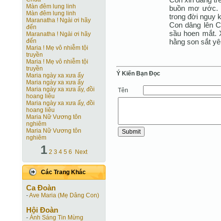
Màn đêm lung linh
buồn mơ ước. 
Màn đêm lung linh
trong đời nguy 
Maranatha ! Ngài ơi hãy
Con dâng lên C
đến
sầu hoen mắt. X
Maranatha ! Ngài ơi hãy
hằng son sắt yê
đến
Maria ! Mẹ vô nhiễm tội
truyền
Maria ! Mẹ vô nhiễm tội
truyền
Ý Kiến Bạn Ðọc
Maria ngày xa xưa ấy
Maria ngày xa xưa ấy
Maria ngày xa xưa ấy, đồi
Tên
hoang liêu
Maria ngày xa xưa ấy, đồi
hoang liêu
Maria Nữ Vương tôn
nghiêm
Maria Nữ Vương tôn
nghiêm
1
2
3
4
5
6
Next
Các Trang Khác
Ca Ðoàn
-
Ave Maria (Mẹ Dâng Con)
Hội Ðoàn
-
Ánh Sáng Tin Mừng