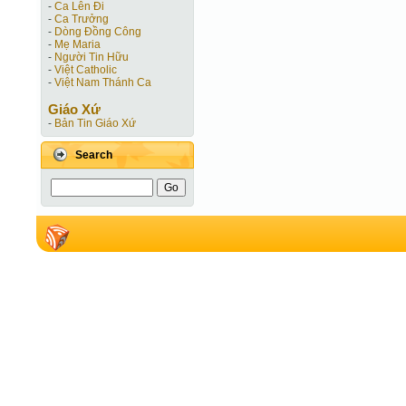
-
Ca Lên Đi
-
Ca Trưởng
-
Dòng Đồng Công
-
Mẹ Maria
-
Người Tin Hữu
-
Việt Catholic
-
Việt Nam Thánh Ca
Giáo Xứ
-
Bản Tin Giáo Xứ
Search