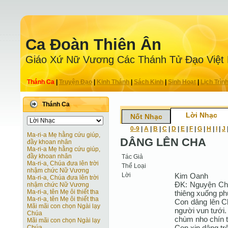
Ca Ðoàn Thiên Ân
Giáo Xứ Nữ Vương Các Thánh Tử Ðạo Việt
Thánh Ca
|
Truyện Ðạo
|
Kinh Thánh
|
Sách Kinh
|
Sinh Hoạt
|
Lịch Trìn
Thánh Ca
Lời Nhạc
Nốt Nhạc
0-9
|
A
|
B
|
C
|
D
|
E
|
F
|
G
|
H
|
I
|
J
Ma-ri-a Mẹ hằng cứu giúp,
DÂNG LÊN CHA
đầy khoan nhân
Ma-ri-a Mẹ hằng cứu giúp,
đầy khoan nhân
Tác Giả
Ma-ri-a, Chúa đưa lên trời
Thể Loại
nhậm chức Nữ Vương
Lời
Kim Oanh
Ma-ri-a, Chúa đưa lên trời
ĐK: Nguyện Cha
nhậm chức Nữ Vương
Ma-ri-a, tên Mẹ ôi thiết tha
thiêng xuống phú
Ma-ri-a, tên Mẹ ôi thiết tha
Con dâng lên C
Mãi mãi con chọn Ngài lạy
người vun tưới.
Chúa
chùm nho chín 
Mãi mãi con chọn Ngài lạy
Con xin dâng tr
Chúa