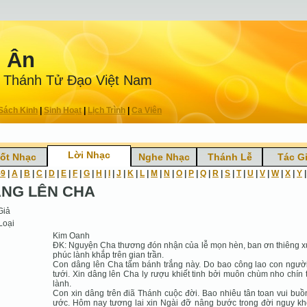
n Ân
 Thánh Tử Ðạo Việt Nam
Sách Kinh
|
Sinh Hoạt
|
Lịch Trình
|
Ca Viên
Lời Nhạc
ốt Nhạc
Nghe Nhạc
Thánh Lễ
Tác G
-9
|
A
|
B
|
C
|
D
|
E
|
F
|
G
|
H
|
I
|
J
|
K
|
L
|
M
|
N
|
O
|
P
|
Q
|
R
|
S
|
T
|
U
|
V
|
W
|
X
|
Y
NG LÊN CHA
Giả
Loại
Kim Oanh
ĐK: Nguyện Cha thương đón nhận của lễ mọn hèn, ban ơn thiêng 
phúc lành khắp trên gian trần.
Con dâng lên Cha tấm bánh trắng này. Do bao công lao con ngườ
tưới. Xin dâng lên Cha ly rượu khiết tinh bởi muôn chùm nho chín
lành.
Con xin dâng trên điã Thánh cuộc đời. Bao nhiêu tân toan vui bu
ước. Hôm nay tương lai xin Ngài đỡ nâng bước trong đời nguy kh