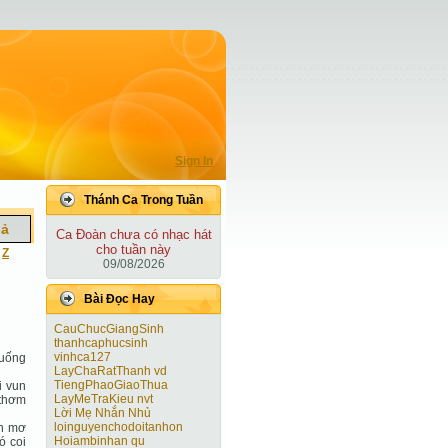
Sign In
Thánh Ca Trong Tuần
iả
Ca Ðoàn chưa có nhạc hát
cho tuần này
|
Z
09/08/2026
Bài Ðọc Hay
CauChucGiangSinh
thanhcaphucsinh
vinhca127
xuống
LayChaRatThanh vd
TiengPhaoGiaoThua
i vun
LayMeTraKieu nvt
 thơm
Lời Mẹ Nhắn Nhủ
loinguyenchodoitanhon
ồn mơ
Hoiambinhan qu
ó coi