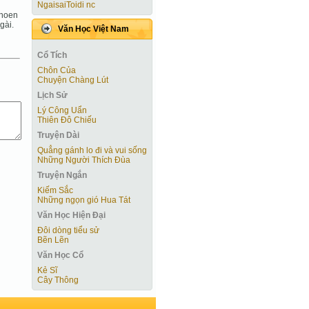
NgaisaiToidi nc
 hoen
gài.
Văn Học Việt Nam
Cổ Tích
Chôn Của
Chuyện Chàng Lút
Lịch Sử
Lý Công Uẩn
Thiên Đô Chiếu
Truyện Dài
Quẳng gánh lo đi và vui sống
Những Người Thích Đùa
Truyện Ngắn
Kiếm Sắc
Những ngọn gió Hua Tát
Văn Học Hiện Ðại
Đôi dòng tiểu sử
Bẽn Lẽn
Văn Học Cổ
Kẻ Sĩ
Cây Thông