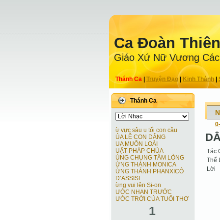
Ca Ðoàn Thiê
Giáo Xứ Nữ Vương Các
Thánh Ca
|
Truyện Ðạo
|
Kinh Thánh
|
Thánh Ca
N
0
ừ vực sâu u tối con cầu
DÂ
ỦA LỄ CON DÂNG
UA MUÔN LOÀI
UẬT PHÁP CHÚA
Tác 
ÙNG CHUNG TẤM LÒNG
Thể 
ỪNG THÁNH MONICA
Lời
ỪNG THÁNH PHANXICÔ
D’ASSISI
ừng vui lên Si-on
ƯỚC NHAN TRƯỚC
ƯỚC TRỜI CỦA TUỔI THƠ
1