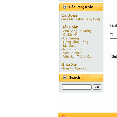
Các Trang Khác
Ca Ðoàn
-
Ave Maria (Mẹ Dâng Con)
Ý Ki
Hội Ðoàn
-
Ánh Sáng Tin Mừng
Tên
-
Ca Lên Đi
-
Ca Trưởng
-
Dòng Đồng Công
-
Mẹ Maria
-
Người Tin Hữu
-
Việt Catholic
-
Việt Nam Thánh Ca
Giáo Xứ
-
Bản Tin Giáo Xứ
Search