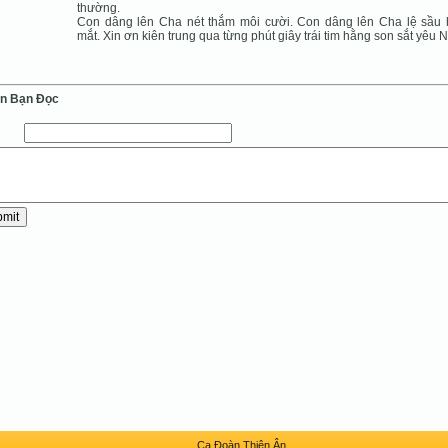
thường.
Con dâng lên Cha nét thắm môi cười. Con dâng lên Cha lệ sầu
mắt. Xin ơn kiên trung qua từng phút giây trái tim hằng son sắt yêu N
ến Bạn Ðọc
Ca Ðoàn Thiên Ân