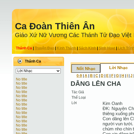
Ca Ðoàn Thiên Ân
Giáo Xứ Nữ Vương Các Thánh Tử Ðạo Việt
Thánh Ca
|
Truyện Ðạo
|
Kinh Thánh
|
Sách Kinh
|
Sinh Hoạt
|
Lịch Trìn
Thánh Ca
Lời Nhạc
Nốt Nhạc
0-9
|
A
|
B
|
C
|
D
|
E
|
F
|
G
|
H
|
I
|
J
No title
DÂNG LÊN CHA
No title
No title
No title
Tác Giả
No title
Thể Loại
No title
Lời
Kim Oanh
No title
ĐK: Nguyện Cha
No title
No title
thiêng xuống phú
No title
Con dâng lên C
No title
người vun tưới.
No title
chùm nho chín 
No title
Con xin dâng tr
No title