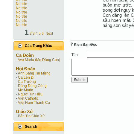
No title
buồn mơ ước. 
No title
trong đời nguy 
No title
Con dâng lên C
No title
sầu hoen mắt. X
No title
hằng son sắt yê
No title
1
2
3
4
5
6
Next
Ý Kiến Bạn Ðọc
Các Trang Khác
Tên
Ca Ðoàn
-
Ave Maria (Mẹ Dâng Con)
Hội Ðoàn
-
Ánh Sáng Tin Mừng
-
Ca Lên Đi
-
Ca Trưởng
-
Dòng Đồng Công
-
Mẹ Maria
-
Người Tin Hữu
-
Việt Catholic
-
Việt Nam Thánh Ca
Giáo Xứ
-
Bản Tin Giáo Xứ
Search