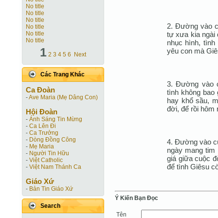
No title
No title
No title
2. Đường vào cu
No title
No title
tự xưa kia ngài 
No title
nhục hình, tình
1
yêu con mà Giês
2
3
4
5
6
Next
Các Trang Khác
3. Đường vào c
Ca Ðoàn
tình không bao 
-
Ave Maria (Mẹ Dâng Con)
hay khổ sầu, m
đời, để rồi hôm
Hội Ðoàn
-
Ánh Sáng Tin Mừng
-
Ca Lên Đi
-
Ca Trưởng
-
Dòng Đồng Công
4. Đường vào cu
-
Mẹ Maria
ngày mang tim 
-
Người Tin Hữu
giá giữa cuộc đờ
-
Việt Catholic
để tình Giêsu cò
-
Việt Nam Thánh Ca
Giáo Xứ
-
Bản Tin Giáo Xứ
Ý Kiến Bạn Ðọc
Search
Tên