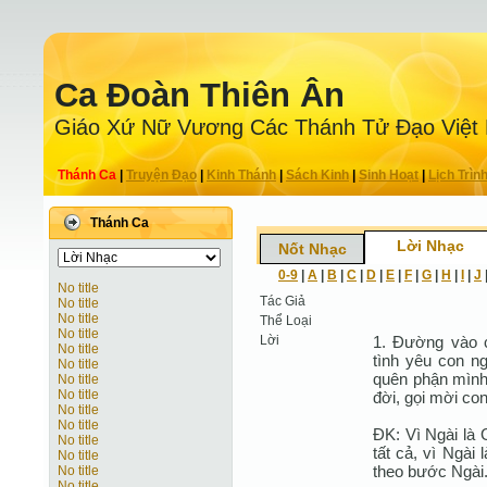
Ca Ðoàn Thiên Ân
Giáo Xứ Nữ Vương Các Thánh Tử Ðạo Việt
Thánh Ca
|
Truyện Ðạo
|
Kinh Thánh
|
Sách Kinh
|
Sinh Hoạt
|
Lịch Trìn
Thánh Ca
Lời Nhạc
Nốt Nhạc
0-9
|
A
|
B
|
C
|
D
|
E
|
F
|
G
|
H
|
I
|
J
No title
Tác Giả
No title
No title
Thể Loại
No title
Lời
1. Đường vào c
No title
tình yêu con n
No title
quên phận mình.
No title
No title
đời, gọi mời con
No title
No title
ĐK: Vì Ngài là 
No title
tất cả, vì Ngài
No title
theo bước Ngài
No title
No title