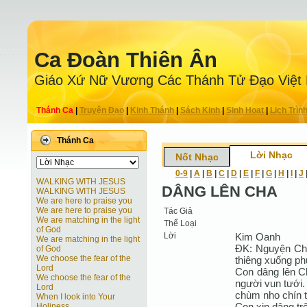
Ca Ðoàn Thiên Ân
Giáo Xứ Nữ Vương Các Thánh Tử Ðạo Việt
Thánh Ca
|
Truyện Ðạo
|
Kinh Thánh
|
Sách Kinh
|
Sinh Hoạt
|
Lịch Trìn
Thánh Ca
Lời Nhạc
Nốt Nhạc
0-9
|
A
|
B
|
C
|
D
|
E
|
F
|
G
|
H
|
I
|
J
WALKING WITH JESUS
DÂNG LÊN CHA
WALKING WITH JESUS
We are here to praise you
We are here to praise you
Tác Giả
We are matching in the light
Thể Loại
of God
Lời
Kim Oanh
We are matching in the light
ĐK: Nguyện Cha
of God
We choose the fear of the
thiêng xuống phú
Lord
Con dâng lên C
We choose the fear of the
người vun tưới.
Lord
chùm nho chín 
When I look into Your
Con xin dâng tr
Holiness