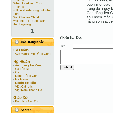
When I look into Your
buồn mơ ước. 
Holiness
trong đời nguy 
will celebrate, sing unto the
Con dâng lên C
Lord
sầu hoen mắt. X
Will Choose Christ
hằng son sắt yê
will enter His gates with
thanksgiving
1
Ý Kiến Bạn Ðọc
Các Trang Khác
Tên
Ca Ðoàn
-
Ave Maria (Mẹ Dâng Con)
Hội Ðoàn
-
Ánh Sáng Tin Mừng
-
Ca Lên Đi
-
Ca Trưởng
-
Dòng Đồng Công
-
Mẹ Maria
-
Người Tin Hữu
-
Việt Catholic
-
Việt Nam Thánh Ca
Giáo Xứ
-
Bản Tin Giáo Xứ
Search