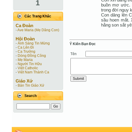
1
buồn mơ ước. 
trong đời nguy 
Con dâng lên C
Các Trang Khác
sầu hoen mắt. X
hằng son sắt yê
Ca Ðoàn
-
Ave Maria (Mẹ Dâng Con)
Hội Ðoàn
-
Ánh Sáng Tin Mừng
Ý Kiến Bạn Ðọc
-
Ca Lên Đi
-
Ca Trưởng
Tên
-
Dòng Đồng Công
-
Mẹ Maria
-
Người Tin Hữu
-
Việt Catholic
-
Việt Nam Thánh Ca
Giáo Xứ
-
Bản Tin Giáo Xứ
Search