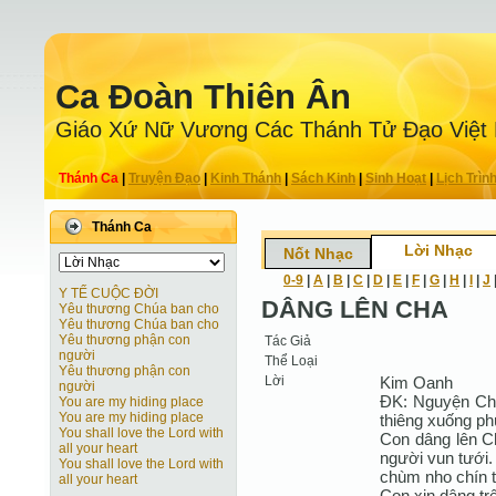
Ca Ðoàn Thiên Ân
Giáo Xứ Nữ Vương Các Thánh Tử Ðạo Việt
Thánh Ca
|
Truyện Ðạo
|
Kinh Thánh
|
Sách Kinh
|
Sinh Hoạt
|
Lịch Trìn
Thánh Ca
Lời Nhạc
Nốt Nhạc
0-9
|
A
|
B
|
C
|
D
|
E
|
F
|
G
|
H
|
I
|
J
Y TẾ CUỘC ĐỜI
DÂNG LÊN CHA
Yêu thương Chúa ban cho
Yêu thương Chúa ban cho
Yêu thương phận con
Tác Giả
người
Thể Loại
Yêu thương phận con
Lời
Kim Oanh
người
ĐK: Nguyện Cha
You are my hiding place
You are my hiding place
thiêng xuống phú
You shall love the Lord with
Con dâng lên C
all your heart
người vun tưới.
You shall love the Lord with
chùm nho chín 
all your heart
Con xin dâng tr