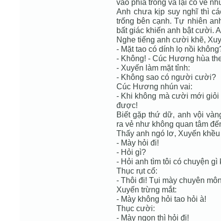
vao phía trong và lại có vẻ n
Anh chưa kịp suy nghĩ thì c
trống bên cạnh. Tự nhiên anh
bất giác khiến anh bật cười.
Nghe tiếng anh cười khẽ, X
- Mặt tao có dính lọ nồi không
- Không! - Cúc Hương hùa th
- Xuyến làm mặt tỉnh:
- Không sao có người cười?
Cúc Hương nhún vai:
- Khi không mà cười mới giỏi 
được!
Biết gặp thứ dữ, anh vội và
ra vẻ như không quan tâm đế
Thấy anh ngó lơ, Xuyến khều
- Mày hỏi đi!
- Hỏi gì?
- Hỏi anh tìm tôi có chuyện g
Thục rụt cổ:
- Thôi đi! Tụi mày chuyên mô
Xuyến trừng mắt:
- Mày không hỏi tao hỏi à!
Thục cười:
- Mày ngon thì hỏi đi!