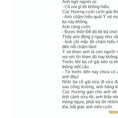
Anh ngớ người ra:
- Cô nói gì tôi không hiểu.
Cúc Hương cười cười giải thí
- Anh chậm hiểu quá! Ý nó muố
tụi này không.
Anh cũng cười:
- Được thôi! Để đó tôi trả cho!
Thấy anh đồng ý ngay như vậ
- Anh chỉ mắc tội chậm hiểu t
đến nỗi chậm lắm!
Ý nó khen anh là con người 
vui với lời khen đó hay không
Trước khi ba cô gái kéo ra 
thõng một câu:
- Từ trước đến nay chưa có a
anh đâu!
Nhìn ba cô gái vừa đi vừa đ
sau cổng trường, anh bâng kh
Cúc Hương gán cho anh sẽ c
tình cảnh vừa rồi, anh thấy m
móng ngựa, phải trả lời nhữ
tòa, bất giác anh mỉm cười.
Những