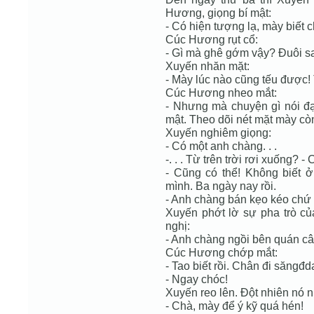
Hương, giọng bí mật:
- Có hiện tượng lạ, mày biết 
Cúc Hương rụt cổ:
- Gì mà ghê gớm vậy? Đuôi sa
Xuyến nhăn mặt:
- Mày lúc nào cũng tếu được!
Cúc Hương nheo mắt:
- Nhưng mà chuyện gì nói đại
mật. Theo dõi nét mặt mày còn
Xuyến nghiêm giọng:
- Có một anh chàng. . .
-. . . Từ trên trời rơi xuống? 
- Cũng có thể! Không biết 
mình. Ba ngày nay rồi.
- Anh chàng bán kẹo kéo chứ 
Xuyến phớt lờ sự pha trò c
nghị:
- Anh chàng ngồi bên quán c
Cúc Hương chớp mắt:
- Tao biết rồi. Chân đi săngđ
- Ngay chóc!
Xuyến reo lên. Đột nhiên nó
- Chà, mày để ý kỹ quá hén!