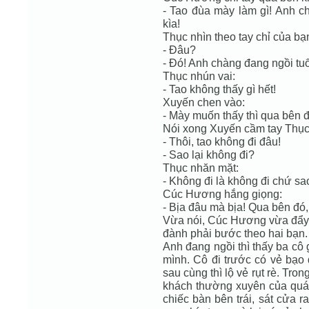
- Tao đùa mày làm gì! Anh c
kìa!
Thục nhìn theo tay chỉ của bạ
- Đâu?
- Đó! Anh chàng đang ngồi tuố
Thục nhún vai:
- Tao không thấy gì hết!
Xuyến chen vào:
- Mày muốn thấy thì qua bên đó
Nói xong Xuyến cầm tay Thục k
- Thôi, tao không đi đâu!
- Sao lại không đi?
Thục nhăn mặt:
- Không đi là không đi chứ sa
Cúc Hương hắng giọng:
- Bịa đâu mà bịa! Qua bên đó, 
Vừa nói, Cúc Hương vừa đẩy T
đành phải bước theo hai bạn.
Anh đang ngồi thì thấy ba cô
mình. Cô đi trước có vẻ bạo 
sau cùng thì lộ vẻ rụt rè. Tro
khách thường xuyên của quá
chiếc bàn bên trái, sát cửa 