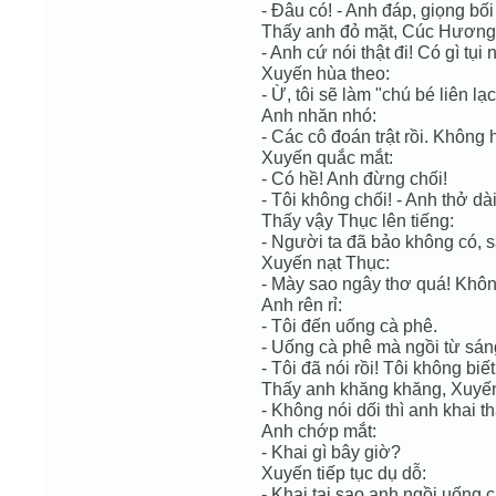
- Đâu có! - Anh đáp, giọng bối 
Thấy anh đỏ mặt, Cúc Hương 
- Anh cứ nói thật đi! Có gì tụi 
Xuyến hùa theo:
- Ừ, tôi sẽ làm "chú bé liên 
Anh nhăn nhó:
- Các cô đoán trật rồi. Không
Xuyến quắc mắt:
- Có hề! Anh đừng chối!
- Tôi không chối! - Anh thở dà
Thấy vậy Thục lên tiếng:
- Người ta đã bảo không có, s
Xuyến nạt Thục:
- Mày sao ngây thơ quá! Khôn
Anh rên rỉ:
- Tôi đến uống cà phê.
- Uống cà phê mà ngồi từ sáng
- Tôi đã nói rồi! Tôi không biết
Thấy anh khăng khăng, Xuyến
- Không nói dối thì anh khai thậ
Anh chớp mắt:
- Khai gì bây giờ?
Xuyến tiếp tục dụ dỗ:
- Khai tại sao anh ngồi uống c