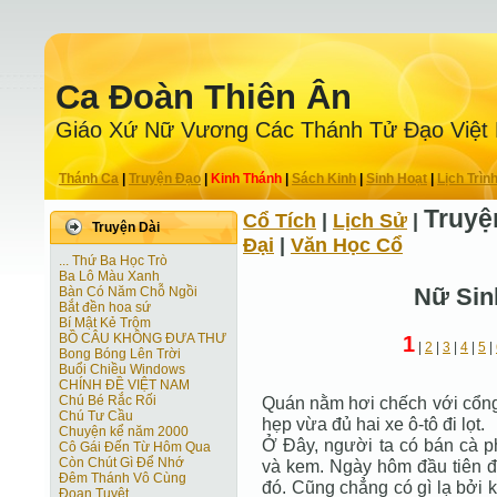
Ca Ðoàn Thiên Ân
Giáo Xứ Nữ Vương Các Thánh Tử Ðạo Việt
Thánh Ca
|
Truyện Ðạo
|
Kinh Thánh
|
Sách Kinh
|
Sinh Hoạt
|
Lịch Trìn
Truyệ
Cổ Tích
|
Lịch Sử
|
Truyện Dài
Ðại
|
Văn Học Cổ
... Thứ Ba Học Trò
Ba Lô Màu Xanh
Nữ Sin
Bàn Có Năm Chỗ Ngồi
Bắt đền hoa sứ
Bí Mật Kẻ Trộm
BỒ CÂU KHÔNG ĐƯA THƯ
1
|
2
|
3
|
4
|
5
|
Bong Bóng Lên Trời
Buổi Chiều Windows
CHÍNH ĐỀ VIỆT NAM
Chú Bé Rắc Rối
Quán nằm hơi chếch với cổng
Chú Tư Cầu
hẹp vừa đủ hai xe ô-tô đi lọt.
Chuyện kể năm 2000
Ở Đây, người ta có bán cà ph
Cô Gái Ðến Từ Hôm Qua
Còn Chút Gì Ðể Nhớ
và kem. Ngày hôm đầu tiên đ
Đêm Thánh Vô Cùng
đó. Cũng chẳng có gì lạ bởi
Ðoạn Tuyệt