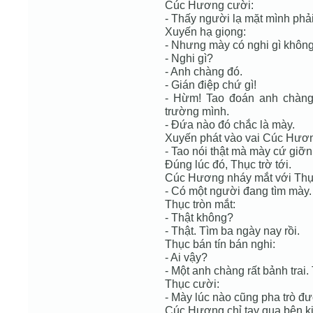
Cúc Hương cười:
- Thấy người lạ mặt mình phả
Xuyến hạ giọng:
- Nhưng mày có nghi gì khôn
- Nghi gì?
- Anh chàng đó.
- Gián điệp chứ gì!
- Hừm! Tao đoán anh chàng 
trường mình.
- Đứa nào đó chắc là mày.
Xuyến phát vào vai Cúc Hươ
- Tao nói thật mà mày cứ giỡn
Đúng lúc đó, Thục trờ tới.
Cúc Hương nháy mắt với Thụ
- Có một người đang tìm mày.
Thục tròn mắt:
- Thật không?
- Thật. Tìm ba ngày nay rồi.
Thục bán tín bán nghi:
- Ai vậy?
- Một anh chàng rất bảnh trai. 
Thục cười:
- Mày lúc nào cũng pha trò đ
Cúc Hương chỉ tay qua bên k