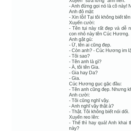
Xuyến "sửa lưng" anh liền:
- Anh đừng gọi nó là cô này! 
Anh đỏ mặt:
- Xin lỗi! Tại tôi không biết tê
Xuyến cười:
- Tên tụi này rất đẹp và dễ 
con nhỏ này tên Cúc Hương.
Anh gật gù:
- Ừ, tên ai cũng đẹp.
- Còn anh? - Cúc Hương im lặn
- Tôi sao?
- Tên anh là gì?
- À, tôi tên Gia.
- Gia hay Da?
- Gia.
Cúc Hương gục gặc đầu:
- Tên anh cũng đẹp. Nhưng kh
Anh cười:
- Tôi cũng nghĩ vậy.
- Anh nghĩ vậy thật à?
- Thật. Tôi không biết nói dối.
Xuyến reo lên:
- Thế thì hay quá! Anh khai 
này?