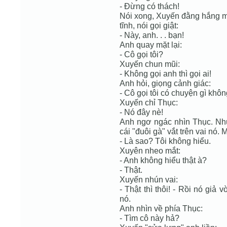
- Đừng có thách!
Nói xong, Xuyến đằng hắng mộ
tĩnh, nói gọi giật:
- Này, anh. . . bạn!
Anh quay mặt lại:
- Cô gọi tôi?
Xuyến chun mũi:
- Không gọi anh thì gọi ai!
Anh hỏi, giọng cảnh giác:
- Cô gọi tôi có chuyện gì khô
Xuyến chỉ Thục:
- Nó đây nè!
Anh ngơ ngác nhìn Thục. Như
cái "đuôi gà" vắt trên vai nó. 
- Là sao? Tôi không hiểu.
Xuyên nheo mắt:
- Anh không hiểu thật à?
- Thật.
Xuyến nhún vai:
- Thật thì thôi! - Rồi nó giả
nó.
Anh nhìn về phía Thục:
- Tìm cô này hả?