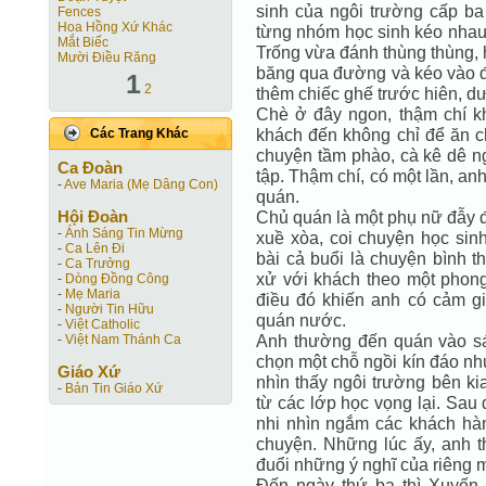
sinh của ngôi trường cấp ba 
Fences
Hoa Hồng Xứ Khác
từng nhóm học sinh kéo nhau
Mắt Biếc
Trống vừa đánh thùng thùng, h
Mười Điều Răng
băng qua đường và kéo vào đ
1
2
thêm chiếc ghế trước hiên, d
Chè ở đây ngon, thậm chí kh
khách đến không chỉ để ăn c
Các Trang Khác
chuyện tầm phào, cà kê dê n
Ca Ðoàn
tập. Thậm chí, có một lần, an
-
Ave Maria (Mẹ Dâng Con)
quán.
Hội Ðoàn
Chủ quán là một phụ nữ đẫy đà
-
Ánh Sáng Tin Mừng
xuề xòa, coi chuyện học sin
-
Ca Lên Đi
bài cả buổi là chuyện bình t
-
Ca Trưởng
xử với khách theo một phon
-
Dòng Đồng Công
-
Mẹ Maria
điều đó khiến anh có cảm gi
-
Người Tin Hữu
quán nước.
-
Việt Catholic
Anh thường đến quán vào sá
-
Việt Nam Thánh Ca
chọn một chỗ ngồi kín đáo nh
Giáo Xứ
nhìn thấy ngôi trường bên ki
-
Bản Tin Giáo Xứ
từ các lớp học vọng lại. Sau
nhi nhìn ngắm các khách hà
chuyện. Những lúc ấy, anh 
đuổi những ý nghĩ của riêng 
Đến ngày thứ ba thì Xuyến