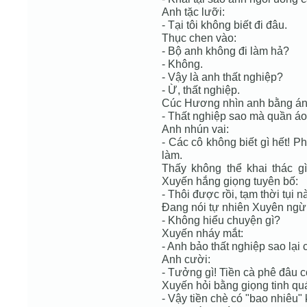
Anh tặc lưỡi:
- Tại tôi không biết đi đâu.
Thục chen vào:
- Bộ anh không đi làm hả?
- Không.
- Vậy là anh thất nghiệp?
- Ừ, thất nghiệp.
Cúc Hương nhìn anh bằng án
- Thất nghiệp sao mà quần áo
Anh nhún vai:
- Các cô không biết gì hết! P
làm.
Thấy không thể khai thác g
Xuyến hắng giọng tuyên bố:
- Thôi được rồi, tạm thời tụi n
Đang nói tự nhiên Xuyên ngừng
- Không hiểu chuyện gì?
Xuyến nháy mắt:
- Anh bảo thất nghiệp sao lại
Anh cười:
- Tưởng gì! Tiền cà phê đâu c
Xuyến hỏi bằng giọng tinh quá
- Vậy tiền chè có "bao nhiêu"