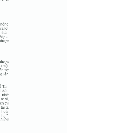
 không
rả lời
i thân
 Vợ ta
a được
c được
au một
nên sợ
g lên
Lỗ Tấn
ai đâu
g nhờ
ực sĩ,
ch thì
tài ta
c hoài
 hại".
ả lời!