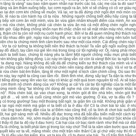
Im lặng là vàng" sau bao năm quen nhẫn nại trước các bà, các mẹ của ta đó sao!
 lặng và âm thầm xuống bếp, lục cơm nguội ra ăn, bởi vì sẽ chẳng có cô vợ giàu 
ào lại đợi cơm khi chồng về muộn. Vả lại, vợ ta đã đứng chờ ngồi đợi mỏi mòn c
 rồi, lẽ nào ta còn hành hạ cô ta nữa . Những người chồng biết điều hãy cùng ta l
g bếp xới cơm ăn một mình, vừa ăn vừa gặm nhấm khuyết điểm của mình. Ăn xon
lo mà rửa chén, không phải cái chén ta vừa ăn mà cả một đống chén ngỗn ngh
tới giờ. Gặp thằng chồng khốn nạn thì chắc chắn nó sẽ mặt nhăn mày nhó, nhưng 
, thậm chí ta còn nở một nụ cười hạnh phúc. Bởi vì ta đã quen những thử thách này
i lấy nhau đến giờ, ngày nào cũng thế, vợ ta cứ sợ ta bớt yêu nàng nên luôn lu
kiện cho ta chứng minh tình cảm trước sau như một của mình. Cái đống chén này 
 . Vợ ta cứ tưởng ta không biết nên thử thách ta hoài! Ta xắn gối ngồi xuống (bởi
hay đồ đâu!), tay cầm nùi giẻ lên mà trong lòng cứ tội nghiệp vợ: Ôi, nàng phải nhọ
hách ta biết bao, chứng tỏ nàng yêu ta lắm! Một người chồng mẫu mực phải biết
hén không gây tiếng động. Lúc này im lặng vẫn cứ còn là vàng! Bởi lúc ta ngồi rử
ợ ta đang ngủ. Nàng không đủ sắt đá để chứng kiến sự thử thách của mình và vì
ìn chồng cặm cụi ngồi rửa một núi chén nên nàng đành phải đi ngủ. Và vì vợ ta đ
ải rửa chén bát êm thắm, lặng lẽ như một nghệ sĩ kịch câm chính cống. Dù sao thì
n này, tay nghề ta cũng cao lắm rồi . Bình tĩnh nhé, đừng sẩy tay! Ta dặn ta như th
t tiếng động vang lên vào lúc này có khác gì một quả bom nguyên tử nổ. Ai sẽ bảo
 cơn thịnh nộ chính đáng của vợ? Không ai cả! Và cái tai tội nghiệp của ta một l
hứng minh rằng "tai không chỉ dùng để nghe mà còn dùng để cho người khác tr
nộ". Rửa chén bát, úp vào chạn xong, ta nhón gót đi lên nhà trên, nhón gót th
gót đi ... vệ sinh và cuối cùng nhón gót mò vào giường. Ô kìa, vợ ta đâu rồi ?
 có trong giường! Sau một thoáng bất ngờ, ta giận tím cả mặt. Không phải giận 
a lại ngủ một mình mà giận vì ta biết cô ta ở đâu rồi! Cô ta chơi bài tứ sắc ở n
 các ông bạn đứng đắn của ta ạ! Ðêm nào cũng thế, cô ta lỉnh đi chơi bài suốt đ
ột, hai giờ sáng mới về. Nhiều đồ đạc trong nhà đã bắt đầu biến mất một cách k
 chưa dám hỏi . Hừ, sớm muộn gì ta cũng hỏi thôi (tất nhiên là muộn)! Sức khỏe cô 
t thấy rõ (tai ta độ rày ít đau hơn). Cái hại của cờ bạc rành rành như thế mà cứ đ
 Ta là chồng, ta biết phải làm gì trong lúc này chứ! Thế là ta xăm xăm bước qua nh
uyết kêu vợ ta về, mắng nhiếc cho một trận nên thân! Cái gì chứ việc này thì rõ r
 Ta ló đầu vào tìm kiếm. Kia, vợ ta kia rồi, cô ta đang xòe bài . Ta cố trấn tĩnh hắng 