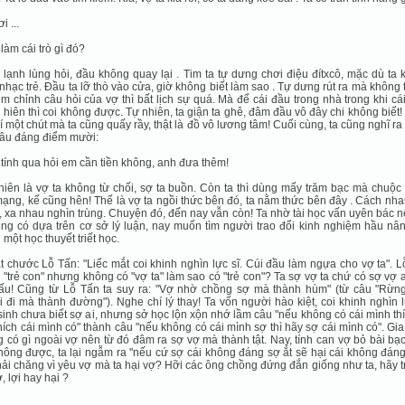
i ...
 làm cái trò gì đó?
 lạnh lùng hỏi, đầu không quay lại . Tim ta tự dưng chơi điệu đítxcô, mặc dù ta
 nhạc trẻ. Ðầu ta lỡ thò vào cửa, giờ không biết làm sao . Tự dưng rút ra mà không t
m chỉnh câu hỏi của vợ thì bất lịch sự quá. Mà để cái đầu trong nhà trong khi cá
 hiên thì coi không được. Tự nhiên, ta giận ta ghê, đâm đầu vô đây chi không biết!
trí một chút mà ta cũng quấy rầy, thật là đồ vô lương tâm! Cuối cùng, ta cũng nghĩ r
câu đáng điểm mười:
 tính qua hỏi em cần tiền không, anh đưa thêm!
hiên là vợ ta không từ chối, sợ ta buồn. Còn ta thì dùng mấy trăm bạc mà chuộ
mạng, kể cũng hên! Thế là vợ ta ngồi thức bên đó, ta nằm thức bên đây . Cách nh
 xa nhau nghìn trùng. Chuyện đó, đến nay vẫn còn! Ta nhờ tài học vấn uyên bác 
ng có dựa trên cơ sở lý luận, nay muốn tìm người trao đổi kinh nghiệm hầu nân
 một học thuyết triết học.
t chước Lỗ Tấn: "Liếc mắt coi khinh nghìn lực sĩ. Cúi đầu làm ngựa cho vợ ta". 
à "trẻ con" nhưng không có "vợ ta" làm sao có "trẻ con"? Ta sợ vợ ta chứ có sợ vợ 
ấu! Cũng từ Lỗ Tấn ta suy ra: "Vợ nhờ chồng sợ mà thành hùm" (từ câu "Rừn
 đi mà thành đường"). Nghe chí lý thay! Ta vốn người hào kiệt, coi khinh nghìn l
sinh chưa biết sợ ai, nhưng sở học lộn xộn nhớ lầm câu "nếu không có cái mình thí
hích cái mình có" thành câu "nếu không có cái mình sợ thì hãy sợ cái mình có". Gia 
 có gì ngoài vợ nên từ đó đâm ra sợ vợ mà thành tật. Nay, tính can vợ bỏ bài bạ
ông được, ta lại ngẫm ra "nếu cứ sợ cái không đáng sợ ắt sẽ hại cái không đáng
hải chăng vì yêu vợ mà ta hại vợ? Hỡi các ông chồng đứng đắn giống như ta, hãy tr
, lợi hay hại ?