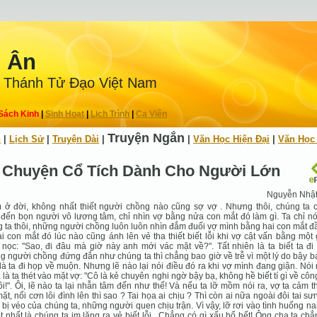
n Ân
 Thánh Tử Ðạo Việt Nam
Sách Kinh
|
Sinh Hoạt
|
Lịch Trình
|
Ca Viên
Truyện Ngắn
h
|
Lịch Sử
|
Truyện Dài
|
|
Văn Học Hiện Ðại
|
Văn Học
Chuyện Cổ Tích Dành Cho Người Lớn
Nguyễn Nhậ
 ở đời, không nhất thiết người chồng nào cũng sợ vợ . Nhưng thôi, chúng ta 
đến bọn người vô lương tâm, chỉ nhìn vợ bằng nửa con mắt đó làm gì. Ta chỉ nó
 ta thôi, những người chồng luôn luôn nhìn đắm đuối vợ mình bằng hai con mắt đ
i con mắt đó lúc nào cũng ánh lên vẻ tha thiết biết lỗi khi vợ cật vấn bằng một
nọc: "Sao, đi đâu mà giờ này anh mới vác mặt về?". Tất nhiên là ta biết ta đi
 người chồng đứng đắn như chúng ta thì chẳng bao giờ về trễ vì một lý do bậy b
là ta đi họp về muộn. Nhưng lẽ nào lại nói điều đó ra khi vợ mình đang giận. Nói 
 là ta thét vào mặt vợ: "Cô là kẻ chuyên nghi ngờ bậy bạ, không hề biết tí gì về côn
ôi!". Ôi, lẽ nào ta lại nhẫn tâm đến như thế! Và nếu ta lỡ mồm nói ra, vợ ta cảm t
ặt, nổi cơn lôi đình lên thì sao ? Tai họa ai chịu ? Thì còn ai nữa ngoài đôi tai sư
ì bị véo của chúng ta, những người quen chịu trận. Vì vậy, lỡ rơi vào tình huống na
ốt nhất là chúng ta im lặng ra vẻ biết lỗi . Chẳng có gì xấu hổ hết! Ông cha ta ch