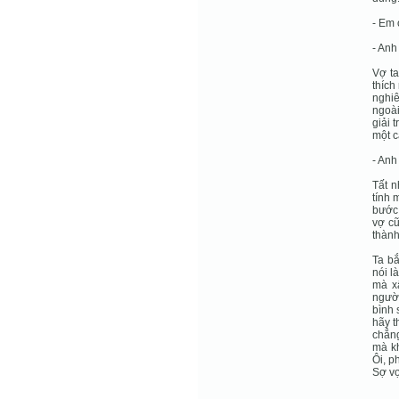
- Em ơ
- Anh
Vợ ta
thích
nghiê
ngoài
giải 
một 
- Anh
Tất n
tính 
bước,
vợ cũ
thành
Ta bắ
nói l
mà x
người
bình 
hãy t
chẳng
mà kh
Ôi, p
Sợ vợ