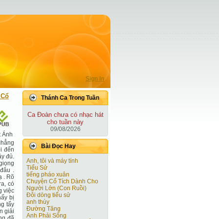
Sign In
 Cổ
Thánh Ca Trong Tuần
Ca Ðoàn chưa có nhạc hát
cho tuần này
09/08/2026
t Ánh
chẳng
Bài Ðọc Hay
i đến
ầy đủ.
Anh, tôi và máy tính
 giọng
Tiểu Sử
 đâu .
tiếng pháo xuân
ạ . Rõ
Chuyện Cổ Tích Dành Cho
ra, có
Người Lớn (Con Ruồi)
g việc
Đôi dòng tiểu sử
hấy bị
anh thùy
ng tấy
Đường Tăng
n giải
Anh Phải Sống
ẳng đã