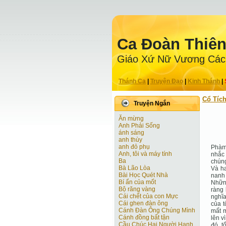
Ca Ðoàn Thiê
Giáo Xứ Nữ Vương Các
Thánh Ca
|
Truyện Ðạo
|
Kinh Thánh
|
Cổ Tíc
Truyện Ngắn
Ăn mừng
Anh Phải Sống
ánh sáng
anh thùy
anh đỏ phụ
Phàm
Anh, tôi và máy tính
nhắc 
Ba
chúng
Bà Lão Lòa
Và ha
Bài Học Quét Nhà
nanh 
Bí ẩn của mốt
Những
Bộ răng vàng
ràng 
Cái chết của con Mực
nghĩa
Cái ghen đàn ông
của t
Cánh Ðàn Ông Chúng Mình
mất m
Cánh đồng bất tận
lên v
Cầu Chúc Hai Người Hạnh
đó, t