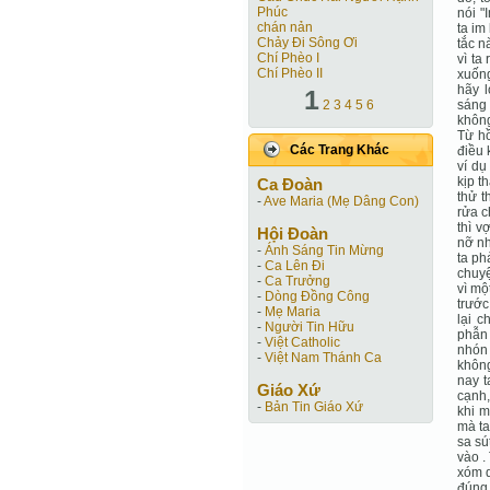
Phúc
nói "
chán nản
ta im
Chảy Đi Sông Ơi
tắc n
Chí Phèo I
vì ta
Chí Phèo II
xuốn
hãy 
1
2
3
4
5
6
sáng 
không
Từ hồ
Các Trang Khác
điều 
ví dụ
kịp t
Ca Ðoàn
thử t
-
Ave Maria (Mẹ Dâng Con)
rửa c
thì v
Hội Ðoàn
nỡ nh
-
Ánh Sáng Tin Mừng
ta ph
-
Ca Lên Đi
chuyệ
-
Ca Trưởng
vì mộ
-
Dòng Đồng Công
trước
-
Mẹ Maria
lại c
-
Người Tin Hữu
phẫn 
-
Việt Catholic
nhón 
-
Việt Nam Thánh Ca
không
nay t
Giáo Xứ
cạnh,
-
Bản Tin Giáo Xứ
khi m
mà ta
sa sú
vào .
xóm q
đúng.