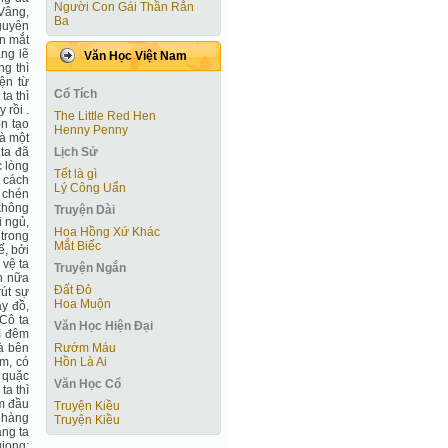
Người Con Gái Thần Rắn
 Vâng,
Ba
nguyên
on mắt
ặng lẽ
Văn Học Việt Nam
g thì
ện từ
Cổ Tích
ta thì
 rồi .
The Little Red Hen
ôn tạo
Henny Penny
là một
Lịch Sử
 ta đã
c lòng
Tết là gì
 cách
Lý Công Uẩn
a chén
 không
Truyện Dài
i ngủ,
Hoa Hồng Xứ Khác
 trong
Mắt Biếc
ế, bởi
 vệ ta
Truyện Ngắn
ần nữa
Đất Đỏ
út sự
Hoa Muộn
ay đồ,
 Cô ta
Văn Học Hiện Ðại
vì đêm
Rướm Máu
hà bên
Hồn Là Ai
êm, có
ỳ quặc
Văn Học Cổ
ta thì
âm đầu
Truyện Kiều
à hàng
Truyện Kiều
àng ta
giọng: