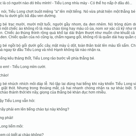
c là có người nào đó trêu mình! - Tiểu Long nhíu mày - Có thể họ nấp ở đâu đó...
nói, Tiểu Long chợt buột miệng "a" lên một tiếng. Nó vừa phát hiện một thằng b
thu lu dưới gốc bã đậu ven đường.
g bé trạc mười, mười một tuổi, người gầy nhom, da đen nhẻm. Nó tròng dúm dó
 một chiếc áo không rõ là màu cháo lòng hay màu cỏ úa, nom xơ xác cũ kỹ như n
ên. Chiếc áo thùng thình rộng quá khổ lại dài thậm thượt như muốn che khuất cả
đen. Chiếc quần của nó cũng lạ, chấm ngang gối, không rõ là quần dài hay quần c
 bé ngồi bó gối dưới gốc cây, mặt mày ủ dột, toàn thân toát lên màu tối sẩm. Ch
à ngay từ đầu Tiểu Long và nhỏ Hạnh không tài nào nhận ra.
iếng kêu thảng thốt, Tiểu Long rảo bước về phía thằng bé.
o em! - Tiểu Long mỉm cười.
 chào!
 bé nhúch nhích môi đáp lễ. Nó lặp lai đúng hai tiếng khi này khiến Tiểu Long 
giật thót. Nhưng trong thoáng mắt, cả hai nhanh chóng nhận ra sự khác biệt. S
 chào thánh thót khi nãy, giọng của thằng bé khàn đục hơn nhiều.
ậy Tiểu Long vẫn hỏi:
 nãy phải em lên tiếng chào tụi này không?
ng phải!
Long liếm môi:
 em có biết ai chào không?