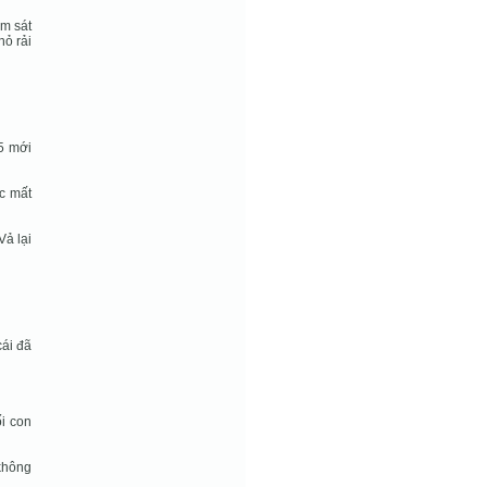
m sát
hỏ rải
15 mới
ạc mất
Vả lại
cái đã
ối con
không