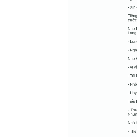
- Xin
Tiếng
trước
Nhỏ H
Long,
- Lon
- Ngh
Nhỏ 
- Ai 
- Tôi
- Nhỏ
- Hay
Tiểu 
- Trư
Nhưng
Nhỏ H
- Thế