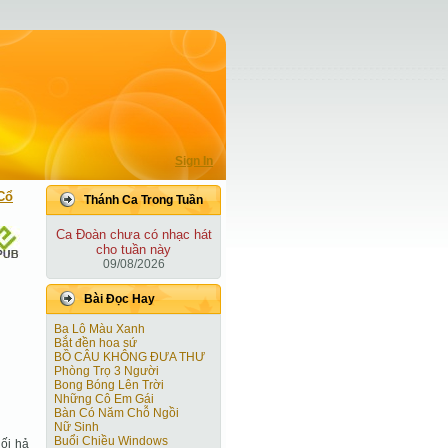
Sign In
Cổ
Thánh Ca Trong Tuần
Ca Ðoàn chưa có nhạc hát
cho tuần này
09/08/2026
Bài Ðọc Hay
Ba Lô Màu Xanh
Bắt đền hoa sứ
BỒ CÂU KHÔNG ĐƯA THƯ
Phòng Trọ 3 Người
Bong Bóng Lên Trời
Những Cô Em Gái
Bàn Có Năm Chỗ Ngồi
Nữ Sinh
Buổi Chiều Windows
ối hả