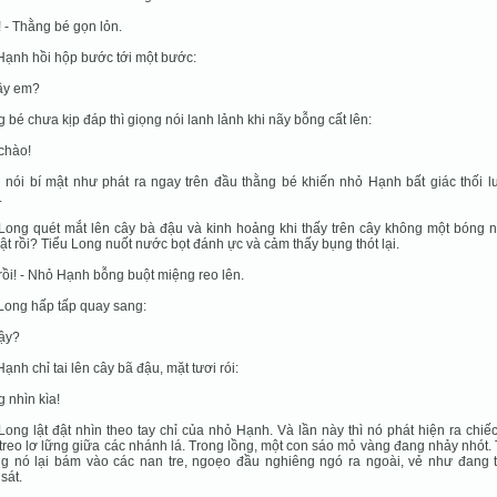
t! - Thằng bé gọn lỏn.
ạnh hồi hộp bước tới một bước:
vậy em?
 bé chưa kịp đáp thì giọng nói lanh lảnh khi nãy bỗng cất lên:
 chào!
 nói bí mật như phát ra ngay trên đầu thằng bé khiến nhỏ Hạnh bất giác thối l
.
Long quét mắt lên cây bà đậu và kinh hoảng khi thấy trên cây không một bóng n
ật rồi? Tiểu Long nuốt nước bọt đánh ực và cảm thấy bụng thót lại.
 rồi! - Nhỏ Hạnh bỗng buột miệng reo lên.
Long hấp tấp quay sang:
vậy?
ạnh chỉ tai lên cây bã đậu, mặt tươi rói:
g nhìn kìa!
Long lật đật nhìn theo tay chỉ của nhỏ Hạnh. Và lần này thì nó phát hiện ra chiế
treo lơ lững giữa các nhánh lá. Trong lồng, một con sáo mỏ vàng đang nhảy nhót.
ng nó lại bám vào các nan tre, ngoẹo đầu nghiêng ngó ra ngoài, vẻ như đang 
sát.