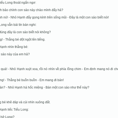
iểu Long thoát ngẩn ngơ:
h bảo chính con sáo này chào mình đấy hả?
nh nó! - Nhỏ Hạnh đẩy gọng kính trên sống mũi - Đây là một con sáo biết nói!
Long vẫn bái tín bán nghi:
đúng đây là con sáo biết nói không?
g! - Thằng bé đột ngột lên tiếng.
ạnh nhìn thằng bé:
 sáo này của em hả?
 quá! - Nhỏ Hạnh xuýt xoa, rồi nó nhìn về phía lồng chim - Em định mang nó đi ch
ng! - Thằng bé buồn buồn - Em mang đi bán!
bán? - Nhỏ Hạnh há hốc miệng - Bán một con sáo như thế này?
 bé khẽ đáp và cúi nhìn xuông đất.
ạnh liếc Tiểu Long:
o hở Long?