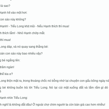
 là sao?
ạnh hít vào một hơi:
con sáo này không?
 Hạnh! - Tiểu Long khịt mũi - Nếu Hạnh thích thì mua!
h thích lắm! - Nhỏ Hạnh chớp mắt.
 thì mua!
Long đáp, và nó quay sang thằng bé:
bán con sáo này bao nhiêu vậy?
 bé ngẩng lên:
 trăm ngàn!
 thế kia ư?
Long thộn mặt ra, trong thoáng chốc nó bỗng nhớ lại chuyện con gấu bông ngày n
 bé không buồn trả lời Tiểu Long. Nó lại cúi mặt xuống đất và lẩm rẩm gì đó 
g.
ạnh nhìn Tiểu Long:
h nghĩ là không đắt đâu! Ở ngoài chợ chim người ta còn bán giá cao hơn nhiều!