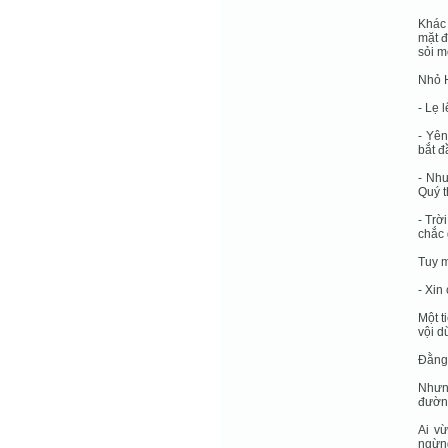
Khác 
mặt đ
sỏi m
Nhỏ H
- Lẹ 
- Yên
bắt đ
- Như
Quý t
- Trờ
chắc 
Tuy m
- Xin
Một t
vội d
Đằng 
Nhưng
đường
Ai v
ngừng