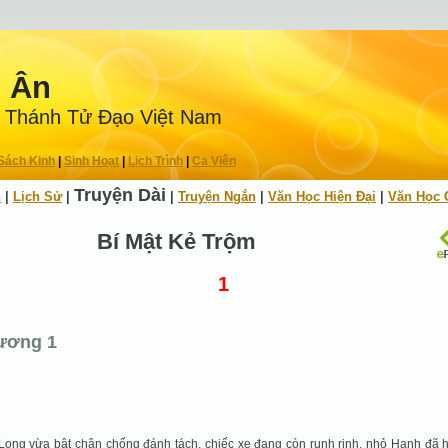
n Ân
 Thánh Tử Ðạo Việt Nam
Sách Kinh
|
Sinh Hoạt
|
Lịch Trình
|
Ca Viên
Truyện Dài
h
|
Lịch Sử
|
|
Truyện Ngắn
|
Văn Học Hiện Ðại
|
Văn Học 
Bí Mật Kẻ Trộm
1
ương 1
Long vừa bật chân chống đánh tách, chiếc xe đang còn runh rinh, nhỏ Hạnh đã h