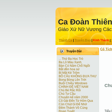
Ca Ðoàn Thiê
Giáo Xứ Nữ Vương Các
Thánh Ca
|
Truyện Ðạo
|
Kinh Thánh
|
Cổ Tíc
Truyện Dài
... Thứ Ba Học Trò
Ba Lô Màu Xanh
Bàn Có Năm Chỗ Ngồi
Bắt đền hoa sứ
Bí Mật Kẻ Trộm
BỒ CÂU KHÔNG ĐƯA THƯ
Bong Bóng Lên Trời
Buổi Chiều Windows
Ch
CHÍNH ĐỀ VIỆT NAM
Chú Bé Rắc Rối
Chú Tư Cầu
Chuyện kể năm 2000
Cô Gái Ðến Từ Hôm Qua
Còn Chút Gì Ðể Nhớ
Đêm Thánh Vô Cùng
Tiểu 
Ðoạn Tuyệt