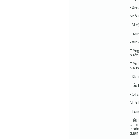
- Biế
Nhỏ H
- Ai 
Thằng
- Xin
Tiếng
bước
Tiểu 
Ma th
- Kia
Tiểu 
- Gì 
Nhỏ H
- Lon
Tiểu 
chim 
thoả
quan 