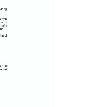
é đang
 trên
hặt từ
 chiếc
ụt.
ính vì
và nhỏ
o với