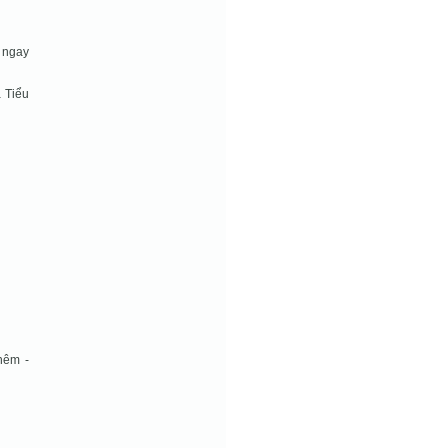
g ngay
a Tiểu
hêm -