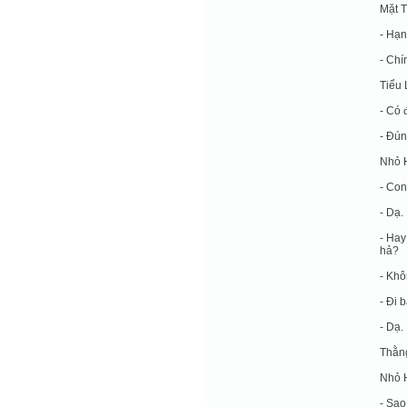
Mặt T
- Hạn
- Chí
Tiểu 
- Có 
- Đún
Nhỏ H
- Con
- Dạ.
- Hay
hả?
- Khô
- Đi 
- Dạ.
Thằng
Nhỏ H
- Sa