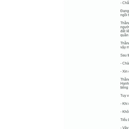
- Chắ
Đang 
ngồi 
Thằn
người
đất l
quần 
Thằng
vậy m
Sau t
- Chà
- Xin
Thằng
Hạnh 
tiếng
Tuy v
- Khi
- Khô
Tiểu 
- Vậy