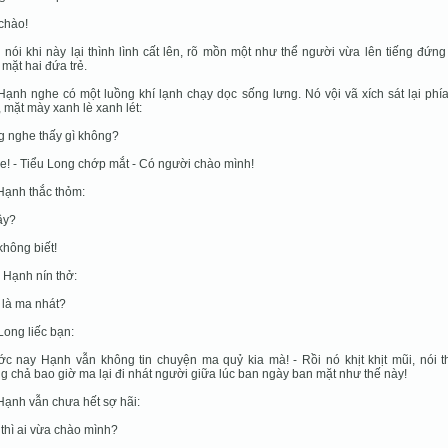
 chào!
 nói khi này lại thình lình cất lên, rõ mồn một như thể người vừa lên tiếng đứn
 mặt hai đứa trẻ.
ạnh nghe có một luồng khí lạnh chạy dọc sống lưng. Nó vội vã xích sát lại phí
 mặt mày xanh lè xanh lét:
g nghe thấy gì không?
e! - Tiểu Long chớp mắt - Có người chào mình!
Hạnh thắc thỏm:
vậy?
 không biết!
 Hạnh nín thở:
 là ma nhát?
Long liếc bạn:
ớc nay Hạnh vẫn không tin chuyện ma quỷ kia mà! - Rồi nó khịt khịt mũi, nói t
 chả bao giờ ma lại đi nhát người giữa lúc ban ngày ban mặt như thế này!
ạnh vẫn chưa hết sợ hãi:
 thì ai vừa chào mình?