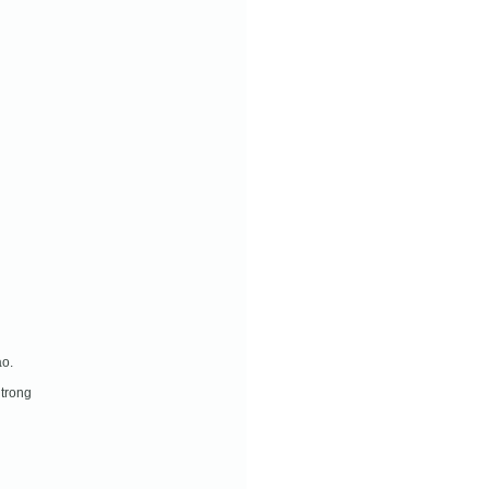
ào.
trong