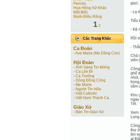
giục:
Fences
Hoa Hồng Xứ Khác
- Lẹ 
Mắt Biếc
Mười Điều Răng
Tiểu 
1
2
- Kệ 
Rồi v
Các Trang Khác
- Thằ
Ca Ðoàn
-
Ave Maria (Mẹ Dâng Con)
Chả l
viên
Hội Ðoàn
-
Ánh Sáng Tin Mừng
Công 
-
Ca Lên Đi
ghế đ
-
Ca Trưởng
nhót,
-
Dòng Đồng Công
trong
-
Mẹ Maria
sầm u
-
Người Tin Hữu
-
Việt Catholic
Khu g
-
Việt Nam Thánh Ca
ngay 
Tết.
Giáo Xứ
-
Bản Tin Giáo Xứ
Xem q
Long 
Công 
thự ở
tìm x
ai th