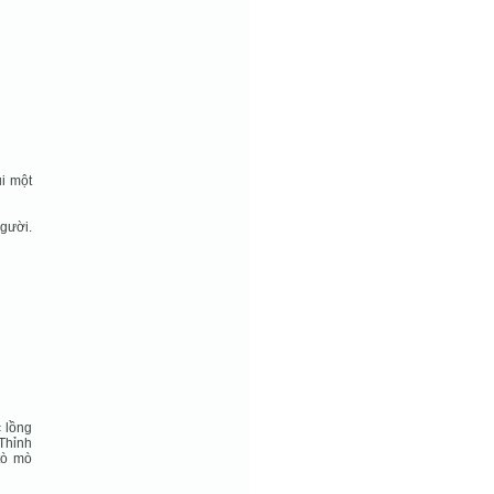
ui một
gười.
c lồng
 Thỉnh
tò mò