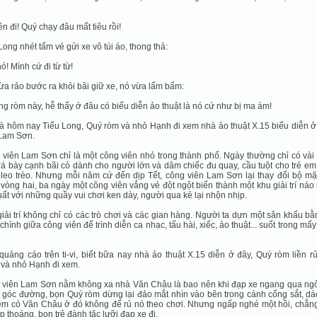
lên đi! Quý chạy đâu mất tiêu rồi!
Long nhét tấm vé gửi xe vô túi áo, thong thả:
nó! Mình cứ đi từ từ!
ừa rảo bước ra khỏi bãi giữ xe, nó vừa lẩm bẩm:
ng ròm này, hễ thấy ở đâu có biểu diễn ảo thuật là nó cứ như bị ma ám!
à hôm nay Tiểu Long, Quý ròm và nhỏ Hạnh đi xem nhà ảo thuật X.15 biểu diễn ở
 Lam Sơn.
viên Lam Sơn chỉ là một công viên nhỏ trong thành phố. Ngày thường chỉ có vài
á bày cạnh bãi cỏ dành cho người lớn và dâm chiếc đu quay, cầu tuột cho trẻ e
 leo trèo. Nhưng mỗi năm cứ đến dịp Tết, công viên Lam Sơn lại thay đổi bộ mặ
 vòng hai, ba ngày một công viên vắng vẻ đột ngột biến thành một khu giải trí náo 
ất với những quầy vui chơi ken dày, người qua kẻ lại nhộn nhịp.
iải trí không chỉ có các trò chơi và các gian hàng. Người ta dựn một sân khấu b
chính giữa công viên để trình diễn ca nhạc, tấu hài, xiếc, ảo thuật... suốt trong mấ
uảng cáo trên ti-vi, biết bữa nay nhà ảo thuật X.15 diễn ở đây, Quý ròm liền r
và nhỏ Hạnh đi xem.
viên Lam Sơn nằm không xa nhà Văn Châu là bao nên khi đạp xe ngang qua ngôi
 góc đường, bọn Quý ròm dừng lại đảo mắt nhìn vào bên trong cánh cổng sắt, dá
em có Văn Châu ở đó không để rủ nó theo chơi. Nhưng ngấp nghé một hồi, chẳng
ấp thoáng, bọn trẻ đành tặc lưỡi đạp xe đi.