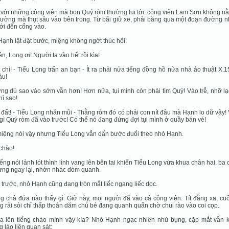
với những công viên mà bọn Quý ròm thường lui tới, công viên Lam Sơn không nằ
ường mà thụt sâu vào bên trong. Từ bãi giữ xe, phải băng qua một đoạn đường n
ới đến cổng vào.
ạnh lật đật bước, miệng không ngớt thúc hối:
lên, Long ơi! Người ta vào hết rồi kìa!
 chí! - Tiểu Long trấn an bạn - Ít ra phải nửa tiếng đồng hồ nữa nhà ảo thuật X.
ầu!
ng dù sao vào sớm vẫn hơn! Hơn nữa, tụi mình còn phải tìm Quý! Vào trễ, nhỡ l
hì sao!
i đất! - Tiểu Long nhăn mũi - Thằng ròm đó có phải con nít đâu mà Hạnh lo dữ vậy! 
gì Quý ròm đã vào trước! Có thể nó đang đứng đợi tụi mình ở quầy bán vé!
iệng nói vậy nhưng Tiểu Long vẫn dấn bước đuổi theo nhỏ Hạnh.
 chào!
iếng nói lảnh lót thình lình vang lên bên tai khiến Tiểu Long vừa khua chân hai, ba 
ừng ngay lại, nhớn nhác dòm quanh.
trước, nhỏ Hạnh cũng đang tròn mắt liếc ngang liếc dọc.
 chả đứa nào thấy gì. Giờ này, mọi người đã vào cả công viên. Tít đằng xa, cu
 rải sỏi chỉ thấp thoán dăm chú bé đang quanh quẩn chờ chui rào vào coi cọp.
ừa lên tiếng chào mình vậy kìa? Nhỏ Hạnh ngạc nhiên nhủ bụng, cặp mắt vẫn 
 láo liên quan sát: