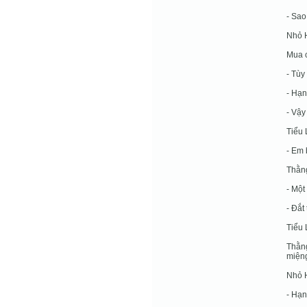
- Sao
Nhỏ H
Mua 
- Tùy
- Hạn
- Vậy
Tiểu 
- Em 
Thằng
- Một
- Đắt
Tiểu 
Thằng
miện
Nhỏ H
- Hạn