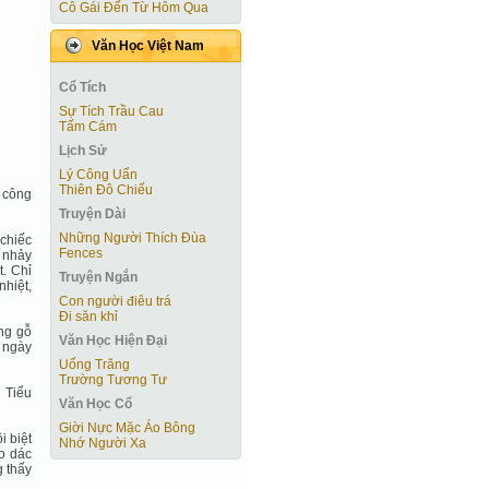
Cô Gái Ðến Từ Hôm Qua
Văn Học Việt Nam
Cổ Tích
Sự Tích Trầu Cau
Tấm Cám
Lịch Sử
Lý Công Uẩn
Thiên Đô Chiếu
 công
Truyện Dài
Những Người Thích Đùa
 chiếc
Fences
m nhảy
t. Chỉ
Truyện Ngắn
nhiệt,
Con người điêu trá
Đi săn khỉ
ằng gỗ
Văn Học Hiện Ðại
y ngày
Uống Trăng
Trường Tương Tư
ủ Tiểu
Văn Học Cổ
Giời Nực Mặc Áo Bông
 biệt
Nhớ Người Xa
o dác
 thấy