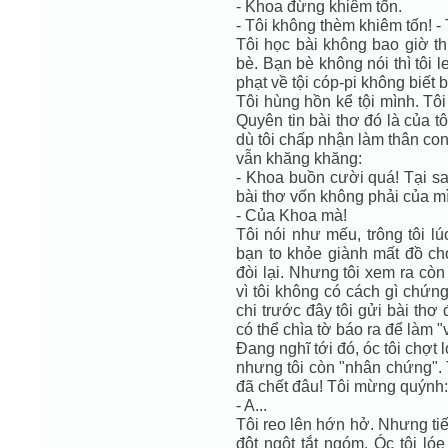
- Khoa đừng khiêm tốn.
- Tôi không thèm khiêm tốn! - 
Tôi học bài không bao giờ t
bè. Bạn bè không nói thì tôi l
phạt về tội cóp-pi không biết 
Tôi hùng hồn kể tội mình. Tô
Quyên tin bài thơ đó là của tô
dù tôi chấp nhận làm thân co
vẫn khăng khăng:
- Khoa buồn cười quá! Tại sa
bài thơ vốn không phải của m
- Của Khoa mà!
Tôi nói như mếu, trông tôi l
bạn to khỏe giành mất đồ ch
đòi lại. Nhưng tôi xem ra cò
vì tôi không có cách gì chứn
chi trước đây tôi gửi bài thơ
có thể chìa tờ báo ra để làm 
Đang nghĩ tới đó, óc tôi chợt 
nhưng tôi còn "nhân chứng".
đã chết đâu! Tôi mừng quýnh:
- A...
Tôi reo lên hớn hở. Nhưng ti
đột ngột tắt ngóm. Óc tôi lóe