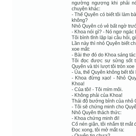
ngường ngượng khi phải nó
chuyện khác:
- Thế Quyên có biết tôi làm 
không?
Nhỏ Quyên có vẻ bất ngờ trước
- Khoa nói gì? - Nó ngơ ngác h
Tôi bình tĩnh lặp lại câu hỏi, g
Lần này thì nhỏ Quyên biết ch
xoe mắt:
- Bài thơ đó do Khoa sáng tá
Tôi đọc được sự sửng sốt t
Quyên và tới lượt tôi tròn xoe
- Ủa, thế Quyên không bết tôi 
- Khoa đừng xạo! - Nhỏ Quy
Khoa!
- Của tôi! - Tôi mím môi.
- Không phải của Khoa!
Thái độ bướng bỉnh của nhỏ Qu
- Tôi sẽ chứng minh cho Quyê
Nhỏ Quyên thách thức:
- Khoa chứng minh đi!
Cố nén giận, tôi nhắm tịt mắt 
Đọc xong, tôi mở mắt ra:
- Quyên tin chưa?