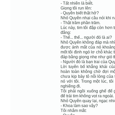
- Tất nhiên là biết.
Giọng tôi run lên:
- Quyên biết thật hở?
Nhỏ Quyên nhại câu nói khi nã
- Thật trăm phần trăm.
Lúc này, tim tôi đập còn hơn 
đắng:
- Thế... thế... người đó là ai?
Nhỏ Quyên không đáp mà nhìn
được ánh mắt của nó khoảng
mốt tôi định ngó lơ chỗ khác 
đáp bằng giọng nhẹ như gió 
- Người đó là bạn trai của Qu
Lời tuyên bố khẳng khái củ
hoàn toàn không chờ đợi một
chưa kịp bày tỏ nỗi lòng của 
nó với tôi. Trong một lúc, t
nghiêng đi.
Tôi phải ngồi xuống ghế để g
để trái tim không vọt ra ngoài.
Nhỏ Quyên quay lại, ngạc nhiê
- Khoa làm sao vậy?
Tôi nhắm mắt: