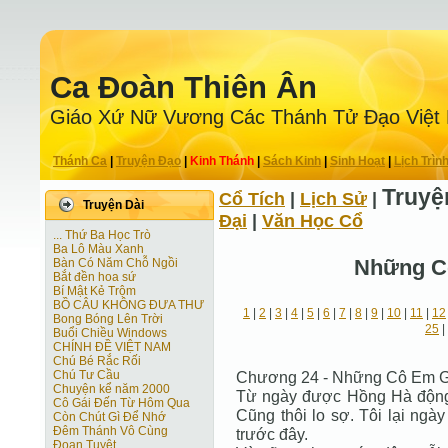
Ca Ðoàn Thiên Ân
Giáo Xứ Nữ Vương Các Thánh Tử Ðạo Việt
Thánh Ca
|
Truyện Ðạo
|
Kinh Thánh
|
Sách Kinh
|
Sinh Hoạt
|
Lịch Trìn
Truyệ
Cổ Tích
|
Lịch Sử
|
Truyện Dài
Ðại
|
Văn Học Cổ
... Thứ Ba Học Trò
Ba Lô Màu Xanh
Những C
Bàn Có Năm Chỗ Ngồi
Bắt đền hoa sứ
Bí Mật Kẻ Trộm
BỒ CÂU KHÔNG ĐƯA THƯ
1
|
2
|
3
|
4
|
5
|
6
|
7
|
8
|
9
|
10
|
11
|
12
Bong Bóng Lên Trời
25
|
Buổi Chiều Windows
CHÍNH ĐỀ VIỆT NAM
Chú Bé Rắc Rối
Chú Tư Cầu
Chương 24 - Những Cô Em G
Chuyện kể năm 2000
Từ ngày được Hồng Hà động vi
Cô Gái Ðến Từ Hôm Qua
Cũng thôi lo sợ. Tôi lại ngà
Còn Chút Gì Ðể Nhớ
Đêm Thánh Vô Cùng
trước đây.
Ðoạn Tuyệt