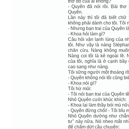
thơ đó của ai không?
- Quyên đã nói rồi. Bài thơ
Quyên.
Lần này thì tôi đã biết chữ
không phải dành cho tôi. Tôi 
- Nhưng bạn trai của Quyên là
- Khoa hỏi làm gì?
Câu hỏi vặn lạnh lùng của n
tôi. Như vậy là nàng Stéphan
chăn cừu. Nàng không muốn 
Nàng coi tôi là kẻ ngoài lề. 
của tôi, nghĩa là ở cạnh bầy
cao sang như nàng.
Tôi sững người một thoáng rồi
- Quyên không nói tôi cũng bi
- Khoa nói gì?
Tôi hừ mũi:
- Tôi nói bạn trai của Quyên t
Nhỏ Quyên cười khúc khích:
- Khoa lại làm thầy bói mù nữa
- Quyên đừng chối! - Tôi bĩu 
Nhỏ Quyên dường như chẳng m
tư" này nữa. Nó nheo mắt nhì
để chấm dứt câu chuyện: