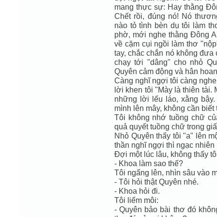
mang thực sự: Hay thằng Đôn
Chết rồi, đúng nó! Nó thươ
nào tỏ tình bèn dụ tôi làm t
phờ, mới nghe thằng Đông Anh
về cặm cụi ngồi làm thơ "nộp"
tay, chắc chắn nó không đưa
chạy tới "dâng" cho nhỏ Qu
Quyên cảm động và hân hoan đ
Càng nghĩ ngợi tôi càng nghe 
lời khen tôi "Mày là thiên tài
những lời lếu láo, xằng bậy
mình lên mây, không cần biết
Tôi không nhớ tuồng chữ của
quả quyết tuồng chữ trong giấ
Nhỏ Quyên thấy tôi "a" lên mộ
thần nghĩ ngợi thì ngạc nhiên
Đợi một lúc lâu, không thấy tô
- Khoa làm sao thế?
Tôi ngẩng lên, nhìn sâu vào 
- Tôi hỏi thật Quyên nhé.
- Khoa hỏi đi.
Tôi liếm môi:
- Quyên bảo bài thơ đó không