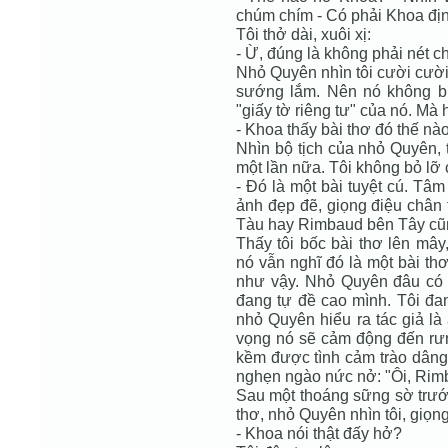
chúm chím - Có phải Khoa địn
Tôi thở dài, xuôi xị:
- Ừ, đúng là không phải nét c
Nhỏ Quyên nhìn tôi cười cười
sướng lắm. Nên nó không buồ
"giấy tờ riêng tư" của nó. Mà 
- Khoa thấy bài thơ đó thế nà
Nhìn bộ tịch của nhỏ Quyên, 
một lần nữa. Tôi không bỏ lỡ 
- Đó là một bài tuyệt cú. Tâ
ảnh đẹp đẽ, giọng điệu chân 
Tàu hay Rimbaud bên Tây cũn
Thấy tôi bốc bài thơ lên mâ
nó vẫn nghĩ đó là một bài t
như vậy. Nhỏ Quyên đâu có bi
đang tự đề cao mình. Tôi đa
nhỏ Quyên hiểu ra tác giả là a
vọng nó sẽ cảm động đến rư
kềm được tình cảm trào dâng 
nghẹn ngào nức nở: "Ôi, Rim
Sau một thoáng sững sờ trước
thơ, nhỏ Quyên nhìn tôi, giọn
- Khoa nói thật đấy hở?