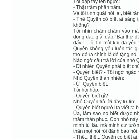
Tôi đập tay lên ngực:
- Thật trăm phần trăm.
Và tôi tinh quái hỏi lại, biết 
- Thế Quyên có biết ai sáng t
không?
Tôi nhìn chăm chăm vào mặt
dõng dạc giải đáp "Bài thơ đó
đấy!". Tôi tin một khi đã yêu
Quyên không yêu luôn tác giả,
thơ đó ra chính là để tặng nó.
Nào ngờ câu trả lời của nhỏ Qu
- Dĩ nhiên Quyên phải biết ch
- Quyên biết? - Tôi ngơ ngác 
Nhỏ Quyên thản nhiên:
- Ừ. Quyên biết.
Tôi hồi hộp:
- Quyên biết gì?
Nhỏ Quyên trả lời đầy tự tin:
- Quyên biết người ta viết ra 
Ủa, làm sao nó biết được nh
thầm thán phục. Con nhỏ này 
mình từ lâu mà mình cứ tưởn
thẩn một hồi rồi đánh bạo hỏi 
- Thế... thế... Quyên có biết a