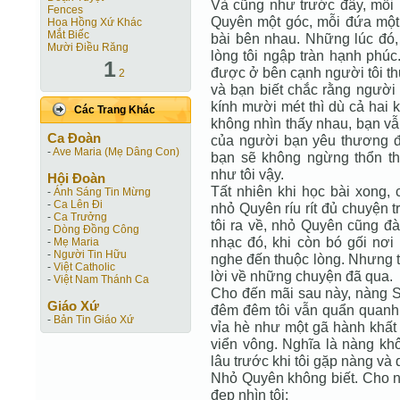
Và cũng như trước đây, mỗi k
Fences
Quyên một góc, mỗi đứa một c
Hoa Hồng Xứ Khác
Mắt Biếc
bài bên nhau. Những lúc đó,
Mười Điều Răng
lòng tôi ngập tràn hạnh phúc.
1
được ở bên cạnh người tôi t
2
và bạn biết chắc rằng người
kính mười mét thì dù cả hai 
Các Trang Khác
không nhìn thấy nhau, bạn v
Ca Ðoàn
của người bạn yêu thương đa
-
Ave Maria (Mẹ Dâng Con)
bạn sẽ không ngừng thổn t
như tôi vậy.
Hội Ðoàn
Tất nhiên khi học bài xong, 
-
Ánh Sáng Tin Mừng
-
Ca Lên Đi
nhỏ Quyên ríu rít đủ chuyện tr
-
Ca Trưởng
tôi ra về, nhỏ Quyên cũng đ
-
Dòng Đồng Công
nhạc đó, khi còn bó gối nơi 
-
Mẹ Maria
-
Người Tin Hữu
nghe đến thuộc lòng. Nhưng 
-
Việt Catholic
lời về những chuyện đã qua.
-
Việt Nam Thánh Ca
Cho đến mãi sau này, nàng S
Giáo Xứ
đêm đêm tôi vẫn quẩn quanh 
-
Bản Tin Giáo Xứ
vỉa hè như một gã hành khấ
viển vông. Nghĩa là nàng khô
lâu trước khi tôi gặp nàng và
Nhỏ Quyên không biết. Cho nê
đẹp nhìn tôi: