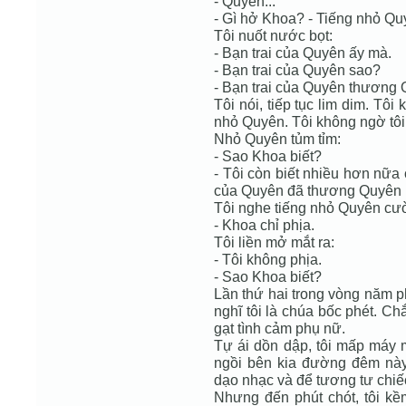
- Quyên...
- Gì hở Khoa? - Tiếng nhỏ Qu
Tôi nuốt nước bọt:
- Bạn trai của Quyên ấy mà.
- Bạn trai của Quyên sao?
- Bạn trai của Quyên thương 
Tôi nói, tiếp tục lim dim. Tôi
nhỏ Quyên. Tôi không ngờ tôi l
Nhỏ Quyên tủm tỉm:
- Sao Khoa biết?
- Tôi còn biết nhiều hơn nữa
của Quyên đã thương Quyên rồ
Tôi nghe tiếng nhỏ Quyên cườ
- Khoa chỉ phịa.
Tôi liền mở mắt ra:
- Tôi không phịa.
- Sao Khoa biết?
Lần thứ hai trong vòng năm p
nghĩ tôi là chúa bốc phét. C
gạt tình cảm phụ nữ.
Tự ái dồn dập, tôi mấp máy m
ngồi bên kia đường đêm nà
dạo nhạc và để tương tư chiế
Nhưng đến phút chót, tôi kề