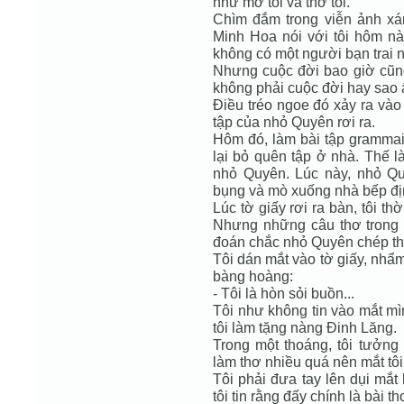
như mơ tôi và thơ tôi.
Chìm đắm trong viễn ảnh xá
Minh Hoa nói với tôi hôm nào
không có một người bạn trai 
Nhưng cuộc đời bao giờ cũng
không phải cuộc đời hay sao 
Điều tréo ngoe đó xảy ra vào 
tập của nhỏ Quyên rơi ra.
Hôm đó, làm bài tập grammair
lại bỏ quên tập ở nhà. Thế là
nhỏ Quyên. Lúc này, nhỏ Qu
bụng và mò xuống nhà bếp đị
Lúc tờ giấy rơi ra bàn, tôi th
Nhưng những câu thơ trong t
đoán chắc nhỏ Quyên chép th
Tôi dán mắt vào tờ giấy, nhẩm
bàng hoàng:
- Tôi là hòn sỏi buồn...
Tôi như không tin vào mắt mìn
tôi làm tặng nàng Đinh Lăng.
Trong một thoáng, tôi tưởng 
làm thơ nhiều quá nên mắt tô
Tôi phải đưa tay lên dụi mắt h
tôi tin rằng đấy chính là bài th