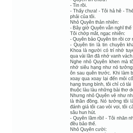
- Tin rồi.
- Thấy chưa! - Tôi hả hê - T
phải của tôi.
Nhỏ Quyên thản nhiên:
- Bây giờ Quyên vẫn nghĩ thế 
Tôi chớp mắt, ngạc nhiên:
- Quyên bảo Quyên tin rồi cơ
- Quyên tin là tin chuyện k
Khoa là người có trí nhớ tuy
qua vài lần đã nhớ vanh vách
Nghe nhỏ Quyên khen mà tôi 
nhớ siêu hạng như nó tưởng. 
ôn sau quên trước. Khi làm bà
xoay qua xoay lại đến mỏi cổ
hạng trung bình, tôi chỉ có tà
thuộc làu làu những bài thơ d
Nhưng nhỏ Quyên vẻ như nhất 
là thần đồng. Nó tưởng tôi l
đánh giá tôi cao vòi vọi, tôi
sâu hun hút.
- Quyên lầm rồi! - Tôi nhăn n
đều bảo thế.
Nhỏ Quyên cười: