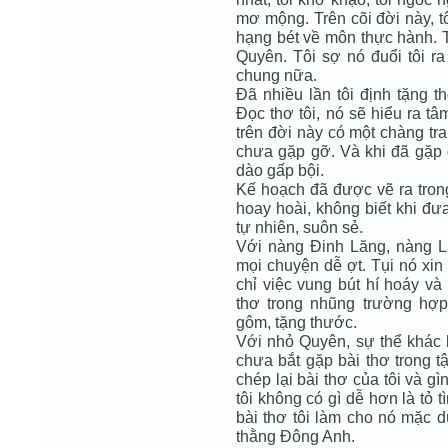
mơ mộng. Trên cõi đời này, 
hạng bét về môn thực hành.
Quyên. Tôi sợ nó đuổi tôi ra
chung nữa.
Đã nhiều lần tôi định tặng t
Đọc thơ tôi, nó sẽ hiểu ra tâ
trên đời này có một chàng tr
chưa gặp gỡ. Và khi đã gặp g
dào gấp bội.
Kế hoạch đã được vẽ ra trong
hoay hoài, không biết khi đư
tự nhiên, suôn sẻ.
Với nàng Đinh Lăng, nàng L
mọi chuyện dễ ợt. Tụi nó xin 
chỉ việc vung bút hí hoáy và
thơ trong nhũng trường hợp
gôm, tặng thước.
Với nhỏ Quyên, sự thể khác h
chưa bắt gặp bài thơ trong t
chép lại bài thơ của tôi và gì
tôi không có gì dễ hơn là tỏ t
bài thơ tôi làm cho nó mặc d
thằng Đông Anh.