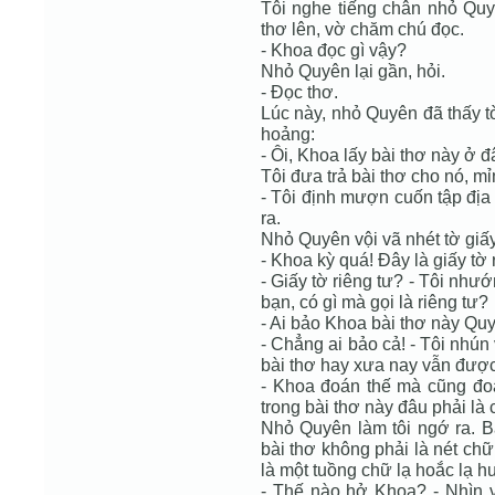
Tôi nghe tiếng chân nhỏ Quyê
thơ lên, vờ chăm chú đọc.
- Khoa đọc gì vậy?
Nhỏ Quyên lại gần, hỏi.
- Đọc thơ.
Lúc này, nhỏ Quyên đã thấy tờ 
hoảng:
- Ôi, Khoa lấy bài thơ này ở 
Tôi đưa trả bài thơ cho nó, m
- Tôi định mượn cuốn tập địa 
ra.
Nhỏ Quyên vội vã nhét tờ giấy 
- Khoa kỳ quá! Đây là giấy tờ
- Giấy tờ riêng tư? - Tôi nhướ
bạn, có gì mà gọi là riêng tư?
- Ai bảo Khoa bài thơ này Quy
- Chẳng ai bảo cả! - Tôi nhún
bài thơ hay xưa nay vẫn được
- Khoa đoán thế mà cũng đoá
trong bài thơ này đâu phải là
Nhỏ Quyên làm tôi ngớ ra. Bâ
bài thơ không phải là nét c
là một tuồng chữ lạ hoắc lạ h
- Thế nào hở Khoa? - Nhìn v