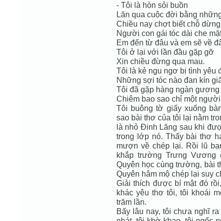
- Tôi là hòn sỏi buồn
Lăn qua cuộc đời bằng những
Chiều nay chợt biết chỗ dừng
Người con gái tóc dài che mặ
Em đến từ đâu và em sẽ về đ
Tôi ở lại với lần đầu gặp gỡ
Xin chiều đừng qua mau.
Tôi là kẻ ngu ngơ bị tình yêu
Những sợi tóc nào đan kín gi
Tôi đã gặp hàng ngàn gương
Chiêm bao sao chỉ một ngườ
Tôi buông tờ giấy xuống bàn
sao bài thơ của tôi lại nằm tr
là nhỏ Đinh Lăng sau khi được
trong lớp nó. Thấy bài thơ h
mượn về chép lại. Rồi lũ bạn
khắp trường Trưng Vương 
Quyên học cùng trường, bài t
Quyên hâm mộ chép lại suy ch
Giải thích được bí mật đó rồ
khác yêu thơ tôi, tôi khoái 
trăm lần.
Bấy lâu nay, tôi chưa nghĩ ra
nhát, tôi khờ khạo, tôi ngốc n