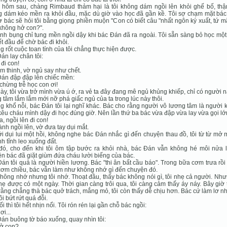
 hôm sau, chàng Rimbaud thảm hại là tôi không dám ngồi lên khỏi ghế bố, thậ
 dám kéo mền ra khỏi đầu, mặc dù giờ vào học đã gần kề. Tôi sợ chạm mặt bác
ợ bác sẽ hỏi tôi bằng giọng phiền muộn "Con có biết câu "nhất ngôn ký xuất, tứ 
 không hở con?".
ịnh bụng chỉ tung mền ngồi dậy khi bác Đán đã ra ngoài. Tôi sẵn sàng bỏ học mộ
iết đầu để chờ bác đi khỏi.
 rốt cuộc toan tính của tôi chẳng thực hiện được.
án lay chân tôi:
 đi con!
àm thinh, vờ ngủ say như chết.
án đập đập lên chiếc mền:
 chừng trễ học con ơi!
ày, tôi vừa trở mình vừa ú ớ, ra vẻ ta đây đang mê ngủ khủng khiếp, chỉ có người 
 tâm lắm lắm mới nỡ phá giấc ngủ của ta trong lúc này thôi.
 khổ nỗi, bác Đán tôi lại nghĩ khác. Bác cho rằng người vô lương tâm là người
kêu cháu mình dậy đi học đúng giờ. Nên lần thứ ba bác vừa đập vừa lay vừa gọi lớ
a, ngồi lên đi con!
ành ngồi lên, vờ đưa tay dụi mắt.
ới dụi lui một hồi, không nghe bác Đán nhắc gì đến chuyện thau đồ, tôi từ từ mở 
nh tĩnh leo xuống đất.
đó, cho đến khi tôi ôm tập bước ra khỏi nhà, bác Đán vẫn không hé môi nửa l
n bác đã giặt giùm đứa cháu lười biếng của bác.
án tôi quả là người hiền lương. Bác "thi ân bất cầu báo". Trong bữa cơm trưa rồi
ơm chiều, bác vẫn làm như không nhớ gì đến chuyện đó.
hông nhớ nhưng tôi nhớ. Thoạt đầu, thấy bác không nói gì, tôi nhẹ cả người. Như
hẹ được có một ngày. Thời gian càng trôi qua, tôi càng cảm thấy áy náy. Bây giờ t
rằng chẳng thà bác quở trách, mắng mỏ, tôi còn thấy dễ chịu hơn. Bác cứ làm lơ n
ôi bứt rứt quá đỗi.
ối thì tôi hết nhịn nổi. Tôi rón rén lại gần chỗ bác ngồi:
ơi...
án buông tờ báo xuống, quay nhìn tôi:
hở con?