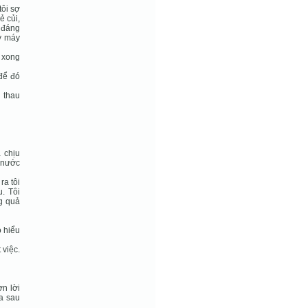
tôi sợ
ẻ củi,
c đáng
ay máy
t xong
để đó
 thau
 chịu
i nước
ra tôi
. Tôi
ng quả
ó hiểu
 việc.
ợn lời
ra sau