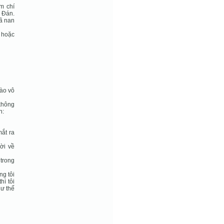
m chí
 Đán.
mã nan
t hoặc
nào vô
 không
n:
mắt ra
ời về
 trong
ng tôi
hì tôi
hư thế