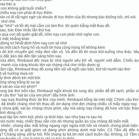
 nay bác ạ.
 con không giặt buổi chiều?
 chiều nay con phải đi học thêm.
án có lẽ rất nghi ngờ cái khoản đi học thêm của tôi nhưng bác không hỏi, chỉ nói:
 nhớ nhé.
áp "nhớ" và tối đó mải cắm cúi làm thơ, tôi quên bẵng mất thau đồ.
au, bác Đán nhắc lần thứ hai:
 qua con đã quên giặt đồ, hôm nay con phải nhớ nghe con.
ỏ mặt, khẳng khái:
 đừng lo! Nhất định hôm nay con sẽ nhớ.
ứa một cách hùng hổ và nuốt lời hứa cũng hùng hổ không kém.
 đó trời chuyển gió, mây đen vần vũ. Và đến tối thì mưa trút xuống như thác. 
mù đất, kéo dài đến tận sáng hôm sau.
nửa đêm, Rimbaud đội mưa từ nhà người yêu trở về, người ướt đẫm. Chiếc á
manh của nàng khoác lên vai chàng chả che chắn được gì.
ầm cập, Rimbaud thay đồ xong liền vội vã ngồi vào bàn, trút rét mướt vào thơ:
i về hướng mưa rơi
y lênh đênh kín một trời
òng sông trắng từ xa lại
à vạt áo của em phơi?
xong bài thơ bốn câu, Rimbaud ngồi khoái trá rung đùi, phần để đỡ lạnh, phần vì
ới câu thơ "vạt áo của em phơi" đầy hình ảnh.
say sưa thưởng thức tài thơ của mình, Rimbaud bỗng tái mét mặt. Chính câu thơ
ó đã khiến chàng nhớ tới thau đồ dơ đang chờ đợi chàng chiếu cố mấy ngày nay.
 chưa giặt, vạt áo chàng chưa phơi, vậy mà sáng nay chàng đã hứa với bác Đán
inh đóng cột.
ud lập tức ném bút, phóc ra khỏi bàn, lao như bay ra sau hè.
vòi nước máy, chiếc thau vẫn còn đó nhưng quần áo của chàng đã biến mất.
 nhiên, chàng đảo mắt trông ngang ngó ngửa một hồi và nhanh chóng phát hiện
hàng đã có ai giặt giùm và đang phơi phóng dưới mái hiên. Cô Tấm đã đến n
? Chàng sửng sốt tự hỏi. Rồi chàng tự trả lời một cách buồn rầu: Không, cô Tấm 
rong truyện cổ, còn ở nhà ta chỉ có bác ta thôi!