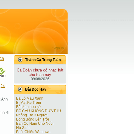
Sign In
Cổ
Thánh Ca Trong Tuần
Ca Ðoàn chưa có nhạc hát
cho tuần này
09/08/2026
|
24
|
Bài Ðọc Hay
Ba Lô Màu Xanh
t Ánh
Bí Mật Kẻ Trộm
Bắt đền hoa sứ
BỒ CÂU KHÔNG ĐƯA THƯ
nhà đi
Phòng Trọ 3 Người
Bong Bóng Lên Trời
Bàn Có Năm Chỗ Ngồi
Nữ Sinh
Buổi Chiều Windows