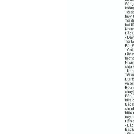
Sáng
không
Tôi s
truy"
Tôi đ
hai t
Nhưng
Bác Đ
- Dậy
Tôi l
Bác Đ
- Coi
Lần n
lương
Nhưng
chịu 
- Kho
Tôi đ
Dụi t
và bì
Bữa 
chuyệ
Bác Đ
bữa c
Bác k
chỉ n
hiểu 
này, t
Đến t
- Bác 
Bác Đ
- Gì 