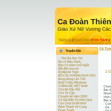
Ca Ðoàn Thiê
Giáo Xứ Nữ Vương Các
Thánh Ca
|
Truyện Ðạo
|
Kinh Thánh
|
Cổ Tíc
Truyện Dài
... Thứ Ba Học Trò
Ba Lô Màu Xanh
Bàn Có Năm Chỗ Ngồi
Bắt đền hoa sứ
1
|
2
Bí Mật Kẻ Trộm
BỒ CÂU KHÔNG ĐƯA THƯ
Bong Bóng Lên Trời
Buổi Chiều Windows
CHÍNH ĐỀ VIỆT NAM
Chươ
Chú Bé Rắc Rối
Bác Đ
Chú Tư Cầu
Nhưng
Chuyện kể năm 2000
chơi 
Cô Gái Ðến Từ Hôm Qua
Bác x
Còn Chút Gì Ðể Nhớ
- Con
Đêm Thánh Vô Cùng
- Dạ.
Ðoạn Tuyệt
- Dạ 