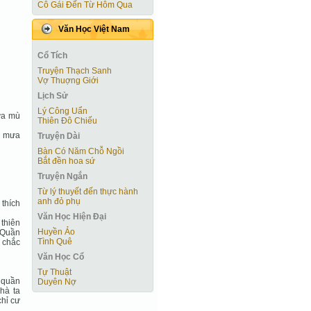
Cô Gái Ðến Từ Hôm Qua
Văn Học Việt Nam
Cổ Tích
Truyện Thạch Sanh
Vợ Thuợng Giới
Lịch Sử
Lý Công Uẩn
Mưa mù
Thiên Đô Chiếu
o mưa
Truyện Dài
Bàn Có Năm Chỗ Ngồi
Bắt đền hoa sứ
Truyện Ngắn
Từ lý thuyết đến thực hành
anh đỏ phụ
 thích
Văn Học Hiện Ðại
 thiên
Huyền Ảo
 Quần
Tình Quê
 chắc
Văn Học Cổ
Tự Thuật
 quần
Duyên Nợ
hà ta
chỉ cư