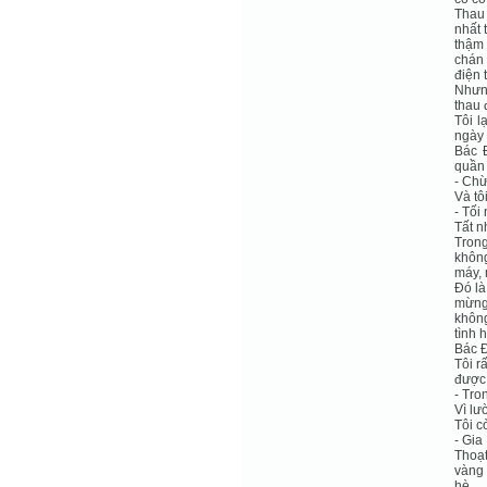
Thau 
nhất 
thậm 
chán 
điện 
Nhưng
thau 
Tôi l
ngày 
Bác Đ
quần 
- Chừ
Và tô
- Tối
Tất n
Trong
không
máy, 
Đó là
mừng
không
tình 
Bác Đ
Tôi r
được 
- Tro
Vì lư
Tôi c
- Gia
Thoạt
vàng 
hè.