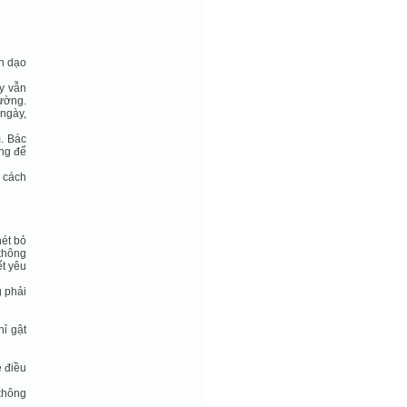
on dạo
y vẫn
đường.
 ngày,
m. Bác
ng để
ó cách
hét bỏ
 không
ết yêu
g phải
hỉ gật
ề điều
không