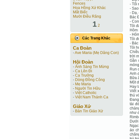
Fences
- Tối
Hoa Hồng Xứ Khác
- Sao
Mắt Biếc
- Dạ,
Mười Điều Răng
Bác Đ
- Con
1
2
Tôi đ
Hôm s
- Hôm
Các Trang Khác
Tôi đ
- Bác
Ca Ðoàn
Tôi h
Chiều
-
Ave Maria (Mẹ Dâng Con)
trời 
Gần 
Hội Ðoàn
mỏng 
-
Ánh Sáng Tin Mừng
Run c
-
Ca Lên Đi
Anh đ
-
Ca Trưởng
Bữa ấ
-
Dòng Đồng Công
Một d
-
Mẹ Maria
Hay l
-
Người Tin Hữu
Viết 
-
Việt Catholic
thú v
-
Việt Nam Thánh Ca
Đang 
tài đ
Giáo Xứ
chàng
-
Bản Tin Giáo Xứ
như đ
Rimba
Dưới 
Ngạc
áo c
chăng
trú t