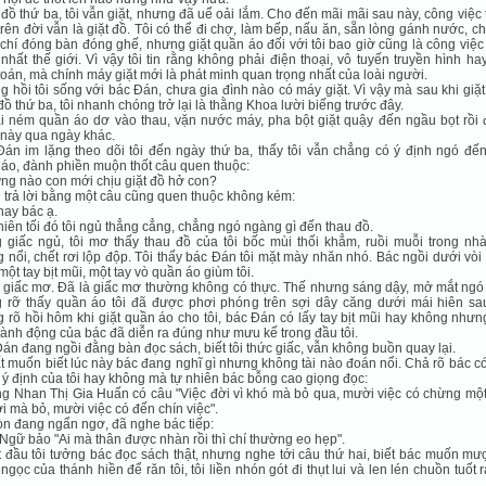
đồ thứ ba, tôi vẫn giặt, nhưng đã uể oải lắm. Cho đến mãi mãi sau này, công việc 
trên đời vẫn là giặt đồ. Tôi có thể đi chợ, làm bếp, nấu ăn, sẵn lòng gánh nước, ch
chí đóng bàn đóng ghế, nhưng giặt quần áo đối với tôi bao giờ cũng là công việ
nhất thế giới. Vì vậy tôi tin rằng không phải điện thoại, vô tuyến truyền hình h
toán, mà chính máy giặt mới là phát minh quan trọng nhất của loài người.
 hồi tôi sống với bác Đán, chưa gia đình nào có máy giặt. Vì vậy mà sau khi giặ
đồ thứ ba, tôi nhanh chóng trở lại là thằng Khoa lười biếng trước đây.
ại ném quần áo dơ vào thau, vặn nước máy, pha bột giặt quậy đến ngầu bọt rồi 
này qua ngày khác.
án im lặng theo dõi tôi đến ngày thứ ba, thấy tôi vẫn chẳng có ý định ngó đến
áo, đành phiền muộn thốt câu quen thuộc:
ng nào con mới chịu giặt đồ hở con?
i trả lời bằng một câu cũng quen thuộc không kém:
 nay bác ạ.
hiên tối đó tôi ngủ thẳng cẳng, chẳng ngó ngàng gì đến thau đồ.
 giấc ngủ, tôi mơ thấy thau đồ của tôi bốc mùi thối khẳm, ruồi muỗi trong nhà
 nổi, chết rơi lộp độp. Tôi thấy bác Đán tôi mặt mày nhăn nhó. Bác ngồi dưới vò
một tay bịt mũi, một tay vò quần áo giùm tôi.
 giấc mơ. Đã là giấc mơ thường không có thực. Thế nhưng sáng dậy, mở mắt ngó 
 rỡ thấy quần áo tôi đã được phơi phóng trên sợi dây căng dưới mái hiên sau
 rõ hồi hôm khi giặt quần áo cho tôi, bác Đán có lấy tay bịt mũi hay không như
hành động của bác đã diễn ra đúng như mưu kế trong đầu tôi.
án đang ngồi đằng bàn đọc sách, biết tôi thức giấc, vẫn không buồn quay lại.
ất muốn biết lúc này bác đang nghĩ gì nhưng không tài nào đoán nổi. Chả rõ bác c
ý định của tôi hay không mà tự nhiên bác bỗng cao giọng đọc:
ng Nhan Thị Gia Huấn có câu "Việc đời vì khó mà bỏ qua, mười việc có chừng một
ời mà bỏ, mười việc có đến chín việc".
òn đang ngẩn ngơ, đã nghe bác tiếp:
 Ngữ bảo "Ai mà thân được nhàn rồi thì chí thường eo hẹp".
 đầu tôi tưởng bác đọc sách thật, nhưng nghe tới câu thứ hai, biết bác muốn mư
ngọc của thánh hiền để răn tôi, tôi liền nhón gót đi thụt lui và len lén chuồn tuốt 