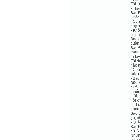
Tôi l
- Tha
Bác Đ
- Bác
- Con
này b
- Khô
tìm r
Bác g
quần 
Bác Đ
"mưu 
ra ta
Tôi đ
nào h
- Con
Bác Đ
- Bác
Bữa đ
gì tô
muốn 
thôi,
Tôi k
là đứ
Thau 
Bác Đ
gù, b
- Quả
Bác Đ
đó. N
Nhưng
có cơ