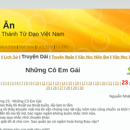
n Ân
 Thánh Tử Ðạo Việt Nam
Sách Kinh
|
Sinh Hoạt
|
Lịch Trình
|
Ca Viên
Truyện Dài
h
|
Lịch Sử
|
|
Truyện Ngắn
|
Văn Học Hiện Ðại
|
Văn Học 
Những Cô Em Gái
23
|
3
|
4
|
5
|
6
|
7
|
8
|
9
|
10
|
11
|
12
|
13
|
14
|
15
|
16
|
17
|
18
|
19
|
20
|
21
|
22
|
25
|
26
|
27
|
28
|
29
|
30
Nguyễn Nhậ
ng 23 - Những Cô Em Gái
án thấy tôi thoắt vui thoắt buồn, lấy làm lo lắm.
 rồi thấy khuyên mãi mà tôi vẫn chứng nào tật nấy, hôm nào cũng chuồn ra khỏi 
đến tối mù tối mịt, bác ngán ngẩm không buồn nhắc nhở nữa.
oay qua nhắc nhở chuyện khác:
 giặt đồ đi chứ con. Sao quần áo cứ ngâm hoài trong thau vậy?
là chừng nào con mới chịu giặt?