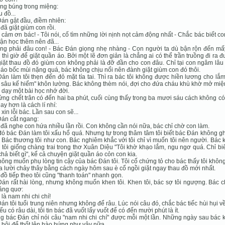
úng búng trong miệng:
u đồ...
án gật đầu, điềm nhiên:
 đã giặt giùm con rồi.
 cảm ơn bác! - Tôi nói, cố tìm những lời nịnh nọt cảm động nhất - Chắc bác biết c
ận học thêm nên đã...
ng phải đâu con! - Bác Đán giọng nhẹ nhàng - Con người ta dù bận rộn đến mấ
a thì giờ để giặt quần áo. Bởi một lẽ đơn giản là chẳng ai có thể trần truồng đi ra 
iặt thau đồ đó giùm con không phải là đỡ đần cho con đâu. Chỉ tại con ngâm lâu
áo bốc mùi nặng quá, bác không chịu nổi nên đành giặt giùm con đó thôi.
án làm tôi thẹn đến đỏ mặt tía tai. Thì ra bác tôi không được hiền lương cho lắ
sâu kế hiểm" khôn lường. Bác không thèm nói, đợi cho đứa cháu khù khờ mở miệ
y dạy một bài học nhớ đời.
ứng chết trân có đến hai ba phút, cuối cùng thấy trong ba mươi sáu cách không c
ay hơn là cách lí nhí:
 xin lỗi bác. Lần sau con sẽ...
án cắt ngang:
 đã nghe con hứa nhiều lần rồi. Con không cần nói nữa, bác chỉ chờ con làm.
ó bác Đán làm tôi xấu hổ quá. Nhưng tự trong thâm tâm tôi biết bác Đán không g
i. Bác thương tôi như con. Bác nghiêm khắc với tôi chỉ vì muốn tôi nên người. Bác
tôi giống chàng trai trong thơ Xuân Diệu "Tôi khờ khạo lắm, ngu ngơ quá. Chỉ bi
 chả biết gì", kể cả chuyện giặt quần áo cỏn con kia.
hông muốn phụ lòng tin cậy của bác Đán tôi. Tôi cố chứng tỏ cho bác thấy tôi khôn
a lười chảy thây bằng cách ngày hôm sau è cổ ngồi giặt ngay thau đồ mới nhất.
đồ tiếp theo tôi cũng "thanh toán" nhanh gọn.
án rất hài lòng, nhưng không muốn khen tôi. Khen tôi, bác sợ tôi ngượng. Bác c
âng quơ:
 là nam nhi chi chí!
án tôi tuổi trung niên nhưng không để râu. Lúc nói câu đó, chắc bác tiếc hùi hụi v
ếu có râu dài, tôi tin bác đã vuốt lấy vuốt để có đến mười phút là ít.
 bác Đán chỉ nói câu "nam nhi chi chí" được mỗi một lần. Những ngày sau bác 
 hội để thốt lên hào hứng như vậy nữa.