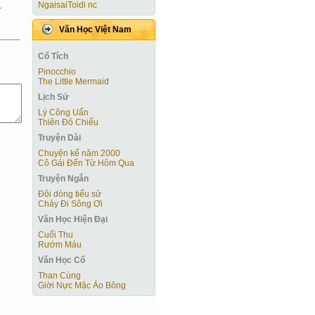
NgaisaiToidi nc
.
Văn Học Việt Nam
Cổ Tích
Pinocchio
The Little Mermaid
Lịch Sử
Lý Công Uẩn
Thiên Đô Chiếu
Truyện Dài
Chuyện kể năm 2000
Cô Gái Ðến Từ Hôm Qua
Truyện Ngắn
Đôi dòng tiểu sử
Chảy Đi Sông Ơi
Văn Học Hiện Ðại
Cuối Thu
Rướm Máu
Văn Học Cổ
Than Cùng
Giời Nực Mặc Áo Bông