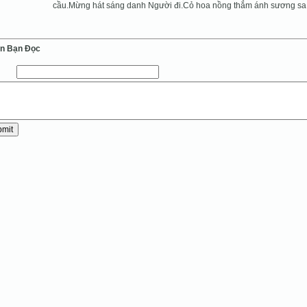
cầu.Mừng hát sáng danh Người đi.Cỏ hoa nồng thắm ánh sương sa
ến Bạn Ðọc