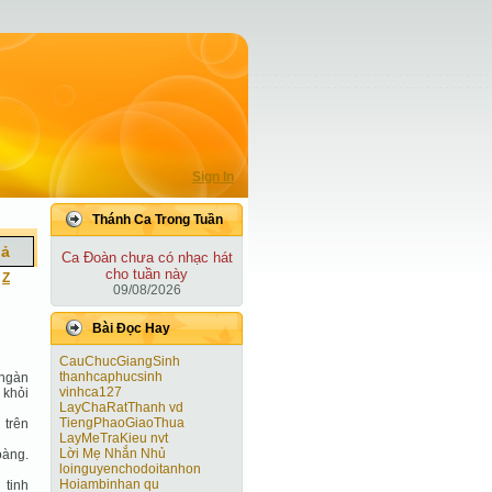
Sign In
Thánh Ca Trong Tuần
iả
Ca Ðoàn chưa có nhạc hát
cho tuần này
|
Z
09/08/2026
Bài Ðọc Hay
CauChucGiangSinh
thanhcaphucsinh
 ngàn
vinhca127
 khỏi
LayChaRatThanh vd
TiengPhaoGiaoThua
 trên
LayMeTraKieu nvt
Lời Mẹ Nhắn Nhủ
oàng.
loinguyenchodoitanhon
Hoiambinhan qu
 tinh