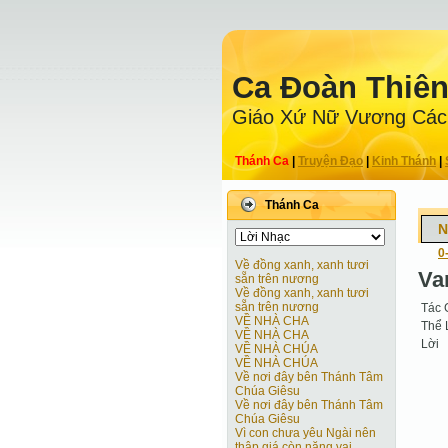
Ca Ðoàn Thiê
Giáo Xứ Nữ Vương Các
Thánh Ca
|
Truyện Ðạo
|
Kinh Thánh
|
Thánh Ca
N
0
Về đồng xanh, xanh tươi
Va
sẵn trên nương
Về đồng xanh, xanh tươi
sẵn trên nương
Tác 
VỀ NHÀ CHA
Thể 
VỀ NHÀ CHA
Lời
VỀ NHÀ CHÚA
VỀ NHÀ CHÚA
Về nơi đây bên Thánh Tâm
Chúa Giêsu
Về nơi đây bên Thánh Tâm
Chúa Giêsu
Vì con chưa yêu Ngài nên
thập giá còn nặng vai