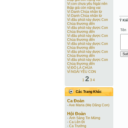
Vì con chưa yêu Ngài nên
thập giá còn nặng vai
Vì Danh Chúa nhân từ
Vì Danh Chúa nhân từ
Vì đâu phút này được Con
Ý Ki
Chúa thương đến
Vì đâu phút này được Con
Tên
Chúa thương đến
Vì đâu phút này được Con
Chúa thương đến
Vì đâu phút này được Con
Chúa thương đến
Vì đâu phút này được Con
Chúa thương đến
Vì đâu phút này được Con
Chúa thương đến
VÌ ĐÓ LÀ CHÚA
VÌ NGÀI YÊU CON
2
1
3
4
Các Trang Khác
Ca Ðoàn
-
Ave Maria (Mẹ Dâng Con)
Hội Ðoàn
-
Ánh Sáng Tin Mừng
-
Ca Lên Đi
-
Ca Trưởng