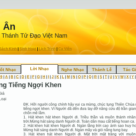
n Ân
 Thánh Tử Ðạo Việt Nam
Sách Kinh
|
Sinh Hoạt
|
Lịch Trình
|
Ca Viên
Lời Nhạc
ốt Nhạc
Nghe Nhạc
Thánh Lễ
Tác G
-9
|
A
|
B
|
C
|
D
|
E
|
F
|
G
|
H
|
I
|
J
|
K
|
L
|
M
|
N
|
O
|
P
|
Q
|
R
|
S
|
T
|
U
|
V
|
W
|
X
|
Y
ng Tiếng Ngợi Khen
Giả
Loại
ĐK. Hỡi người công chính hãy vui ca mừng, chúc tụng Thiên Chúa
tiếng ngợi khen. Vì Người đã đến đưa tay đỡ nâng cứu độ trần gian
chốn mê lầm.
1. Hát khen hát khen Người đi. Triều thần và muôn thánh nhân
trời.Mừng hát sáng danh Người đi. Toàn dân mau cất tiếng hoan ca.
2. Hát khen hát khen Người đi. Ngàn tầng trời cao ánh sao huy h
Mừng hát sáng danh Người đi. Ngàn mây và gió nắng tung bay.
3. Hát khen hát khen Người đi. Mặt trời mặt trăng với muôn