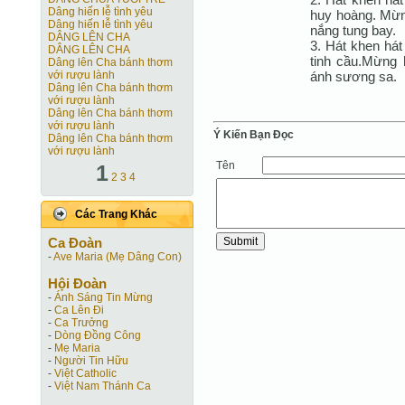
Dâng hiến lễ tình yêu
huy hoàng. Mừn
Dâng hiến lễ tình yêu
nắng tung bay.
DÂNG LÊN CHA
3. Hát khen hát
DÂNG LÊN CHA
tinh cầu.Mừng 
Dâng lên Cha bánh thơm
ánh sương sa.
với rượu lành
Dâng lên Cha bánh thơm
với rượu lành
Dâng lên Cha bánh thơm
với rượu lành
Ý Kiến Bạn Ðọc
Dâng lên Cha bánh thơm
với rượu lành
Tên
1
2
3
4
Các Trang Khác
Ca Ðoàn
-
Ave Maria (Mẹ Dâng Con)
Hội Ðoàn
-
Ánh Sáng Tin Mừng
-
Ca Lên Đi
-
Ca Trưởng
-
Dòng Đồng Công
-
Mẹ Maria
-
Người Tin Hữu
-
Việt Catholic
-
Việt Nam Thánh Ca