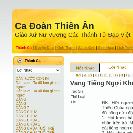
Ca Ðoàn Thiên Ân
Giáo Xứ Nữ Vương Các Thánh Tử Ðạo Việt
Thánh Ca
|
Truyện Ðạo
|
Kinh Thánh
|
Sách Kinh
|
Sinh Hoạt
|
Lịch Trìn
Thánh Ca
Lời Nhạc
Nốt Nhạc
0-9
|
A
|
B
|
C
|
D
|
E
|
F
|
G
|
H
|
I
|
J
DẪN BƯỚC CON ĐI
Vang Tiếng Ngợi Kh
Dân ta ơi ! Ta đã làm gì cho
ngươi
Dân ta ơi ! Ta đã làm gì cho
Tác Giả
ngươi
Thể Loại
DÂNG
Lời
ĐK. Hỡi người
DÂNG
Thiên Chúa ngà
DÂNG 7
DÂNG CHÚA
đỡ nâng cứu độ 
DÂNG CHÚA
1. Hát khen há
DÂNG CHÚA 1
nhân trên trời
DÂNG CHÚA 1
cất tiếng hoan c
DÂNG CHÚA TUỔI TRẺ
2. Hát khen hát
DÂNG CHÚA TUỔI TRẺ