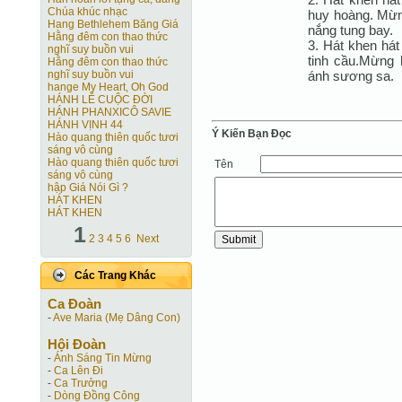
Chúa khúc nhạc
huy hoàng. Mừn
Hang Bethlehem Băng Giá
nắng tung bay.
Hằng đêm con thao thức
3. Hát khen hát
nghĩ suy buồn vui
tinh cầu.Mừng 
Hằng đêm con thao thức
ánh sương sa.
nghĩ suy buồn vui
hange My Heart, Oh God
HÁNH LỄ CUỘC ĐỜI
HÁNH PHANXICÔ SAVIE
HÁNH VỊNH 44
Ý Kiến Bạn Ðọc
Hào quang thiên quốc tươi
sáng vô cùng
Hào quang thiên quốc tươi
Tên
sáng vô cùng
hập Giá Nói Gì ?
HÁT KHEN
HÁT KHEN
1
2
3
4
5
6
Next
Các Trang Khác
Ca Ðoàn
-
Ave Maria (Mẹ Dâng Con)
Hội Ðoàn
-
Ánh Sáng Tin Mừng
-
Ca Lên Đi
-
Ca Trưởng
-
Dòng Đồng Công