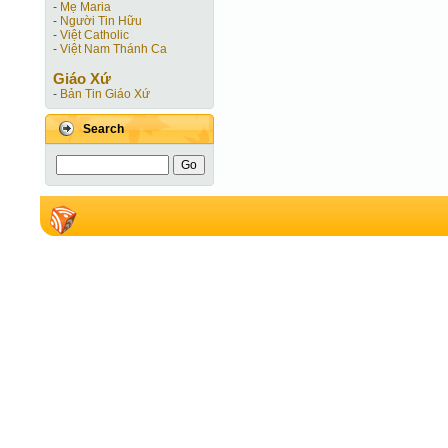
-
Mẹ Maria
-
Người Tin Hữu
-
Việt Catholic
-
Việt Nam Thánh Ca
Giáo Xứ
-
Bản Tin Giáo Xứ
Search