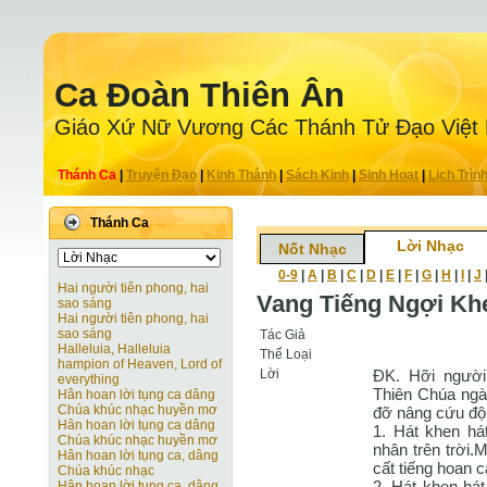
Ca Ðoàn Thiên Ân
Giáo Xứ Nữ Vương Các Thánh Tử Ðạo Việt
Thánh Ca
|
Truyện Ðạo
|
Kinh Thánh
|
Sách Kinh
|
Sinh Hoạt
|
Lịch Trìn
Thánh Ca
Lời Nhạc
Nốt Nhạc
0-9
|
A
|
B
|
C
|
D
|
E
|
F
|
G
|
H
|
I
|
J
Hai người tiên phong, hai
Vang Tiếng Ngợi Kh
sao sáng
Hai người tiên phong, hai
sao sáng
Tác Giả
Halleluia, Halleluia
Thể Loại
hampion of Heaven, Lord of
Lời
ĐK. Hỡi người
everything
Thiên Chúa ngà
Hân hoan lời tụng ca dâng
Chúa khúc nhạc huyền mơ
đỡ nâng cứu độ 
Hân hoan lời tụng ca dâng
1. Hát khen há
Chúa khúc nhạc huyền mơ
nhân trên trời
Hân hoan lời tụng ca, dâng
cất tiếng hoan c
Chúa khúc nhạc
2. Hát khen hát
Hân hoan lời tụng ca, dâng