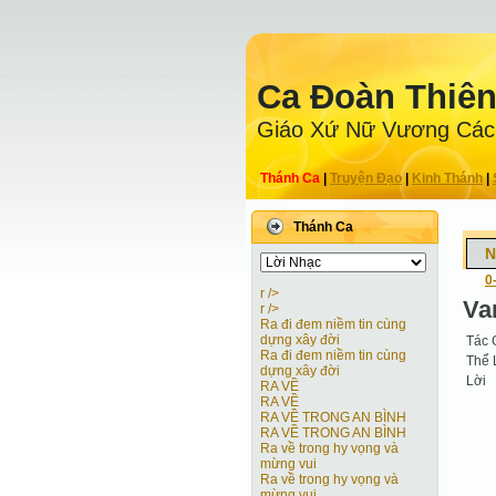
Ca Ðoàn Thiê
Giáo Xứ Nữ Vương Các
Thánh Ca
|
Truyện Ðạo
|
Kinh Thánh
|
Thánh Ca
N
0
r />
Va
r />
Ra đi đem niềm tin cùng
dựng xây đời
Tác 
Ra đi đem niềm tin cùng
Thể 
dựng xây đời
Lời
RA VỀ
RA VỀ
RA VỀ TRONG AN BÌNH
RA VỀ TRONG AN BÌNH
Ra về trong hy vọng và
mừng vui
Ra về trong hy vọng và
mừng vui