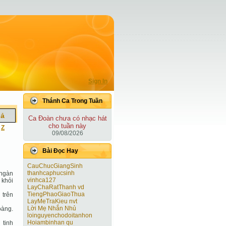
Sign In
Thánh Ca Trong Tuần
iả
Ca Ðoàn chưa có nhạc hát
cho tuần này
|
Z
09/08/2026
Bài Ðọc Hay
CauChucGiangSinh
thanhcaphucsinh
 ngàn
vinhca127
 khỏi
LayChaRatThanh vd
TiengPhaoGiaoThua
 trên
LayMeTraKieu nvt
Lời Mẹ Nhắn Nhủ
oàng.
loinguyenchodoitanhon
Hoiambinhan qu
 tinh