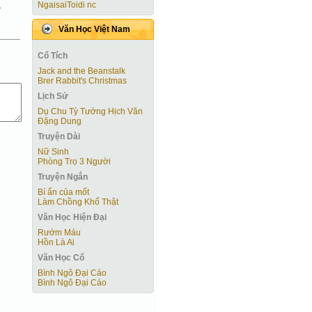
NgaisaiToidi nc
.
Văn Học Việt Nam
Cổ Tích
Jack and the Beanstalk
Brer Rabbit's Christmas
Lịch Sử
Dụ Chu Tỳ Tướng Hịch Văn
Đặng Dung
Truyện Dài
Nữ Sinh
Phòng Trọ 3 Người
Truyện Ngắn
Bí ẩn của mốt
Làm Chồng Khổ Thật
Văn Học Hiện Ðại
Rướm Máu
Hồn Là Ai
Văn Học Cổ
Bình Ngô Đại Cáo
Bình Ngô Đại Cáo