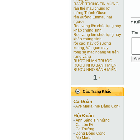
RA VỀ TRONG TIN MỪNG
rần thế mau chung lời
mừng Thánh Giuse
rên đường Emmau hai
người
Ý Ki
Reo vang lên chúc tụng này
khắp chúng sinh
Tên
Reo vang lên chúc tụng này
khắp chúng sinh
rời cao, hãy đổ sương
xuống, Và ngàn mây
rong sa mạc hoang vu trên
rừng vắng
RƯỚC NHAN TRƯỚC
RƯỢU NHO BÁNH MIẾN
RƯỢU NHO BÁNH MIẾN
1
2
Các Trang Khác
Ca Ðoàn
-
Ave Maria (Mẹ Dâng Con)
Hội Ðoàn
-
Ánh Sáng Tin Mừng
-
Ca Lên Đi
-
Ca Trưởng
-
Dòng Đồng Công
-
Mẹ Maria