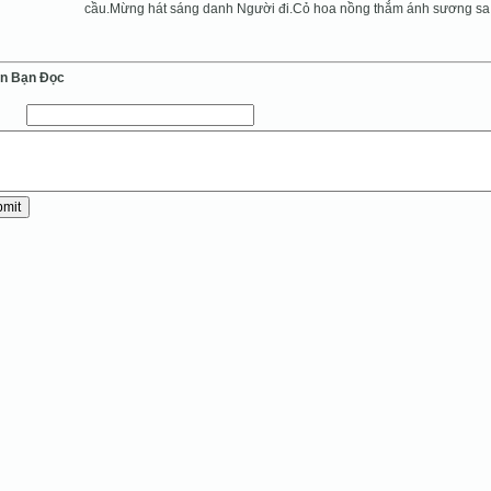
cầu.Mừng hát sáng danh Người đi.Cỏ hoa nồng thắm ánh sương sa
ến Bạn Ðọc