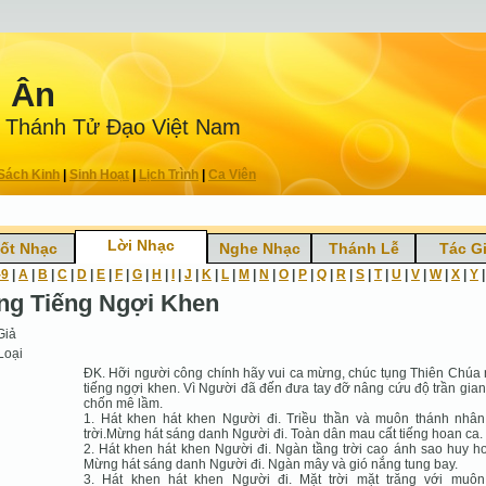
n Ân
 Thánh Tử Ðạo Việt Nam
Sách Kinh
|
Sinh Hoạt
|
Lịch Trình
|
Ca Viên
Lời Nhạc
ốt Nhạc
Nghe Nhạc
Thánh Lễ
Tác G
-9
|
A
|
B
|
C
|
D
|
E
|
F
|
G
|
H
|
I
|
J
|
K
|
L
|
M
|
N
|
O
|
P
|
Q
|
R
|
S
|
T
|
U
|
V
|
W
|
X
|
Y
ng Tiếng Ngợi Khen
Giả
Loại
ĐK. Hỡi người công chính hãy vui ca mừng, chúc tụng Thiên Chúa
tiếng ngợi khen. Vì Người đã đến đưa tay đỡ nâng cứu độ trần gian
chốn mê lầm.
1. Hát khen hát khen Người đi. Triều thần và muôn thánh nhân
trời.Mừng hát sáng danh Người đi. Toàn dân mau cất tiếng hoan ca.
2. Hát khen hát khen Người đi. Ngàn tầng trời cao ánh sao huy h
Mừng hát sáng danh Người đi. Ngàn mây và gió nắng tung bay.
3. Hát khen hát khen Người đi. Mặt trời mặt trăng với muôn