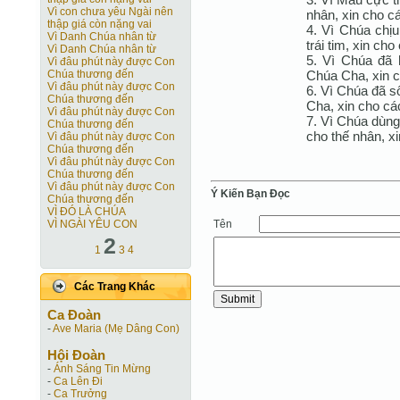
Vì con chưa yêu Ngài nên
nhân, xin cho c
thập giá còn nặng vai
4. Vì Chúa chịu
Vì Danh Chúa nhân từ
trái tim, xin ch
Vì Danh Chúa nhân từ
5. Vì Chúa đã h
Vì đâu phút này được Con
Chúa Cha, xin c
Chúa thương đến
Vì đâu phút này được Con
6. Vì Chúa đã s
Chúa thương đến
Cha, xin cho cá
Vì đâu phút này được Con
7. Vì Chúa dùng
Chúa thương đến
cho thế nhân, x
Vì đâu phút này được Con
Chúa thương đến
Vì đâu phút này được Con
Chúa thương đến
Vì đâu phút này được Con
Ý Kiến Bạn Ðọc
Chúa thương đến
VÌ ĐÓ LÀ CHÚA
Tên
VÌ NGÀI YÊU CON
2
1
3
4
Các Trang Khác
Ca Ðoàn
-
Ave Maria (Mẹ Dâng Con)
Hội Ðoàn
-
Ánh Sáng Tin Mừng
-
Ca Lên Đi
-
Ca Trưởng