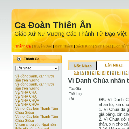
Ca Ðoàn Thiên Ân
Giáo Xứ Nữ Vương Các Thánh Tử Ðạo Việt
Thánh Ca
|
Truyện Ðạo
|
Kinh Thánh
|
Sách Kinh
|
Sinh Hoạt
|
Lịch Trìn
Thánh Ca
Lời Nhạc
Nốt Nhạc
0-9
|
A
|
B
|
C
|
D
|
E
|
F
|
G
|
H
|
I
|
J
Về đồng xanh, xanh tươi
Vì Danh Chúa nhân 
sẵn trên nương
Về đồng xanh, xanh tươi
sẵn trên nương
Tác Giả
VỀ NHÀ CHA
Thể Loại
VỀ NHÀ CHA
Lời
ÐK: Vì Danh C
VỀ NHÀ CHÚA
nhân từ, xin cho
VỀ NHÀ CHÚA
Về nơi đây bên Thánh Tâm
1. Vì Chúa đã g
Chúa Giêsu
giá băng, xin ch
Về nơi đây bên Thánh Tâm
2. Vì Chúa đội 
Chúa Giêsu
thân, xin cho cá
Vì con chưa yêu Ngài nên
3. Vì Máu cực th
thập giá còn nặng vai