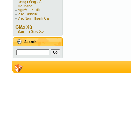
-
Dòng Đồng Công
-
Mẹ Maria
-
Người Tin Hữu
-
Việt Catholic
-
Việt Nam Thánh Ca
Giáo Xứ
-
Bản Tin Giáo Xứ
Search