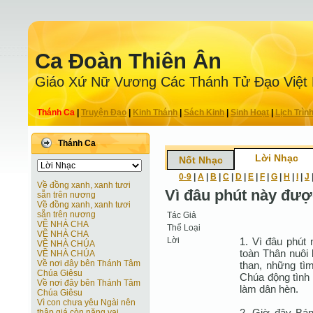
Ca Ðoàn Thiên Ân
Giáo Xứ Nữ Vương Các Thánh Tử Ðạo Việt
Thánh Ca
|
Truyện Ðạo
|
Kinh Thánh
|
Sách Kinh
|
Sinh Hoạt
|
Lịch Trìn
Thánh Ca
Lời Nhạc
Nốt Nhạc
0-9
|
A
|
B
|
C
|
D
|
E
|
F
|
G
|
H
|
I
|
J
Về đồng xanh, xanh tươi
Vì đâu phút này đư
sẵn trên nương
Về đồng xanh, xanh tươi
sẵn trên nương
Tác Giả
VỀ NHÀ CHA
Thể Loại
VỀ NHÀ CHA
Lời
1. Vì đâu phút
VỀ NHÀ CHÚA
toàn Thân nuôi
VỀ NHÀ CHÚA
Về nơi đây bên Thánh Tâm
than, những tì
Chúa Giêsu
Chúa động tình
Về nơi đây bên Thánh Tâm
làm dân hèn.
Chúa Giêsu
Vì con chưa yêu Ngài nên
2. Giờ đây Bá
thập giá còn nặng vai