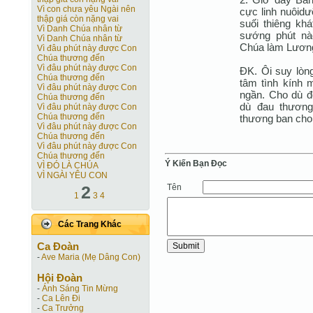
Vì con chưa yêu Ngài nên
cực linh nuôidư
thập giá còn nặng vai
suối thiêng kh
Vì Danh Chúa nhân từ
sướng phút nà
Vì Danh Chúa nhân từ
Chúa làm Lương
Vì đâu phút này được Con
Chúa thương đến
Vì đâu phút này được Con
ÐK. Ôi suy lòn
Chúa thương đến
tâm tình kính 
Vì đâu phút này được Con
ngần. Cho dù đ
Chúa thương đến
dù đau thương
Vì đâu phút này được Con
Chúa thương đến
thương ban cho
Vì đâu phút này được Con
Chúa thương đến
Vì đâu phút này được Con
Chúa thương đến
Ý Kiến Bạn Ðọc
VÌ ĐÓ LÀ CHÚA
VÌ NGÀI YÊU CON
Tên
2
1
3
4
Các Trang Khác
Ca Ðoàn
-
Ave Maria (Mẹ Dâng Con)
Hội Ðoàn
-
Ánh Sáng Tin Mừng
-
Ca Lên Đi
-
Ca Trưởng