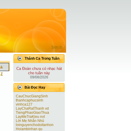
Sign In
Thánh Ca Trong Tuần
iả
Ca Ðoàn chưa có nhạc hát
cho tuần này
|
Z
09/08/2026
Bài Ðọc Hay
CauChucGiangSinh
thanhcaphucsinh
vinhca127
LayChaRatThanh vd
TiengPhaoGiaoThua
LayMeTraKieu nvt
Lời Mẹ Nhắn Nhủ
loinguyenchodoitanhon
Hoiambinhan qu