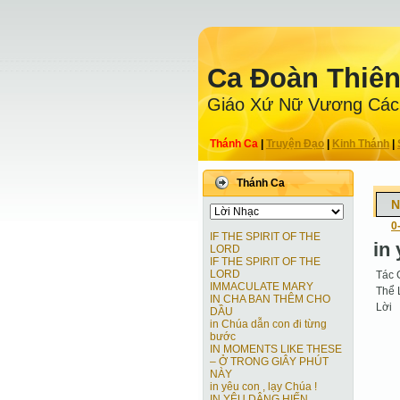
Ca Ðoàn Thiê
Giáo Xứ Nữ Vương Các
Thánh Ca
|
Truyện Ðạo
|
Kinh Thánh
|
Thánh Ca
N
0
IF THE SPIRIT OF THE
in 
LORD
IF THE SPIRIT OF THE
LORD
Tác 
IMMACULATE MARY
Thể 
IN CHA BAN THÊM CHO
Lời
DẦU
in Chúa dẫn con đi từng
bước
IN MOMENTS LIKE THESE
– Ở TRONG GIÂY PHÚT
NÀY
in yêu con , lạy Chúa !
IN YÊU DÂNG HIẾN