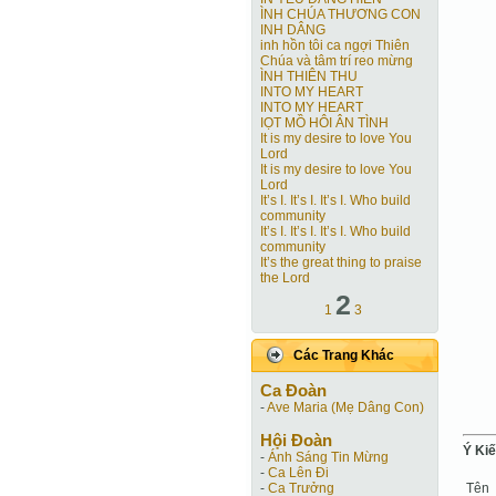
ÌNH CHÚA THƯƠNG CON
INH DÂNG
inh hồn tôi ca ngợi Thiên
Chúa và tâm trí reo mừng
ÌNH THIÊN THU
INTO MY HEART
INTO MY HEART
IỌT MỒ HÔI ÂN TÌNH
It is my desire to love You
Lord
It is my desire to love You
Lord
It’s I. It’s I. It’s I. Who build
community
It’s I. It’s I. It’s I. Who build
community
It’s the great thing to praise
the Lord
2
1
3
Các Trang Khác
Ca Ðoàn
-
Ave Maria (Mẹ Dâng Con)
Hội Ðoàn
Ý Ki
-
Ánh Sáng Tin Mừng
-
Ca Lên Đi
Tên
-
Ca Trưởng