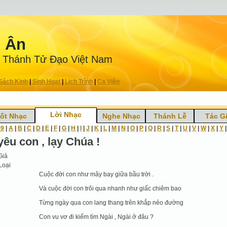
n Ân
 Thánh Tử Ðạo Việt Nam
Sách Kinh
|
Sinh Hoạt
|
Lịch Trình
|
Ca Viên
Lời Nhạc
ốt Nhạc
Nghe Nhạc
Thánh Lễ
Tác G
-9
|
A
|
B
|
C
|
D
|
E
|
F
|
G
|
H
|
I
|
J
|
K
|
L
|
M
|
N
|
O
|
P
|
Q
|
R
|
S
|
T
|
U
|
V
|
W
|
X
|
Y
yêu con , lạy Chúa !
Giả
Loại
Cuộc đời con như mây bay giữa bầu trời .
Và cuộc đời con trôi qua nhanh như giấc chiêm bao
Từng ngày qua con lang thang trên khắp nẻo đường
Con vu vơ đi kiếm tìm Ngài , Ngài ở đâu ?