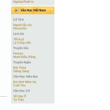
NgaisaiToidi nc
Văn Học Việt Nam
Cổ Tích
Người lấy cóc
Pinocchio
Lịch Sử
Tết là gì
Lý Công Uẩn
Truyện Dài
Fences
Mười Điều Răng
Truyện Ngắn
Ðời Thừa
Giăng Sáng
Văn Học Hiện Ðại
Em Nhớ Mình Xa
Cuối Thu
Văn Học Cổ
Về Hay Ở
Tự Trào