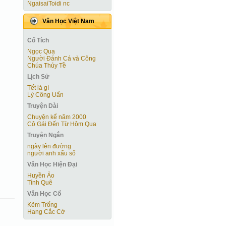
NgaisaiToidi nc
Văn Học Việt Nam
Cổ Tích
Ngọc Quạ
Người Ðánh Cá và Công
Chúa Thủy Tề
Lịch Sử
Tết là gì
Lý Công Uẩn
Truyện Dài
Chuyện kể năm 2000
Cô Gái Ðến Từ Hôm Qua
Truyện Ngắn
ngày lên đường
người anh xấu số
Văn Học Hiện Ðại
Huyền Ảo
Tình Quê
Văn Học Cổ
Kẽm Trống
Hang Cắc Cớ