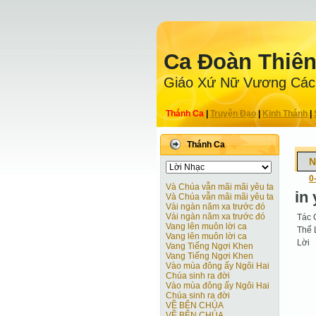
Ca Ðoàn Thiê
Giáo Xứ Nữ Vương Các
Thánh Ca
|
Truyện Ðạo
|
Kinh Thánh
|
Thánh Ca
N
0
Và Chúa vẫn mãi mãi yêu ta
in 
Và Chúa vẫn mãi mãi yêu ta
Vài ngàn năm xa trước đó
Vài ngàn năm xa trước đó
Tác 
Vang lên muôn lời ca
Thể 
Vang lên muôn lời ca
Lời
Vang Tiếng Ngợi Khen
Vang Tiếng Ngợi Khen
Vào mùa đông ấy Ngôi Hai
Chúa sinh ra đời
Vào mùa đông ấy Ngôi Hai
Chúa sinh ra đời
VỀ BÊN CHÚA
VỀ BÊN CHÚA