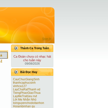
Sign In
Thánh Ca Trong Tuần
iả
Ca Ðoàn chưa có nhạc hát
cho tuần này
|
Z
09/08/2026
Bài Ðọc Hay
CauChucGiangSinh
thanhcaphucsinh
vinhca127
LayChaRatThanh vd
TiengPhaoGiaoThua
LayMeTraKieu nvt
Lời Mẹ Nhắn Nhủ
loinguyenchodoitanhon
Hoiambinhan qu