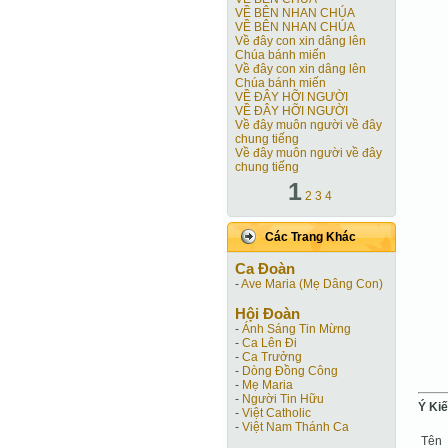
VỀ BÊN NHAN CHÚA
VỀ BÊN NHAN CHÚA
Về đây con xin dâng lên
Chúa bánh miến
Về đây con xin dâng lên
Chúa bánh miến
VỀ ĐÂY HỠI NGƯỜI
VỀ ĐÂY HỠI NGƯỜI
Về đây muôn người về đây
chung tiếng
Về đây muôn người về đây
chung tiếng
1
2
3
4
Các Trang Khác
Ca Ðoàn
-
Ave Maria (Mẹ Dâng Con)
Hội Ðoàn
-
Ánh Sáng Tin Mừng
-
Ca Lên Đi
-
Ca Trưởng
-
Dòng Đồng Công
-
Mẹ Maria
-
Người Tin Hữu
Ý Ki
-
Việt Catholic
-
Việt Nam Thánh Ca
Tên