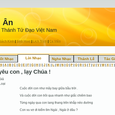
n Ân
 Thánh Tử Ðạo Việt Nam
Sách Kinh
|
Sinh Hoạt
|
Lịch Trình
|
Ca Viên
Lời Nhạc
ốt Nhạc
Nghe Nhạc
Thánh Lễ
Tác G
-9
|
A
|
B
|
C
|
D
|
E
|
F
|
G
|
H
|
I
|
J
|
K
|
L
|
M
|
N
|
O
|
P
|
Q
|
R
|
S
|
T
|
U
|
V
|
W
|
X
|
Y
yêu con , lạy Chúa !
Giả
Loại
Cuộc đời con như mây bay giữa bầu trời .
Và cuộc đời con trôi qua nhanh như giấc chiêm bao
Từng ngày qua con lang thang trên khắp nẻo đường
Con vu vơ đi kiếm tìm Ngài , Ngài ở đâu ?