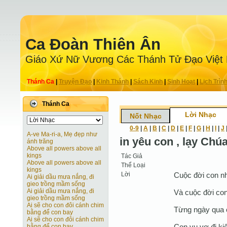
Ca Ðoàn Thiên Ân
Giáo Xứ Nữ Vương Các Thánh Tử Ðạo Việt
Thánh Ca
|
Truyện Ðạo
|
Kinh Thánh
|
Sách Kinh
|
Sinh Hoạt
|
Lịch Trìn
Thánh Ca
Lời Nhạc
Nốt Nhạc
0-9
|
A
|
B
|
C
|
D
|
E
|
F
|
G
|
H
|
I
|
J
A-ve Ma-ri-a, Mẹ đẹp như
in yêu con , lạy Chúa
ánh trăng
Above all powers above all
kings
Tác Giả
Above all powers above all
Thể Loại
kings
Lời
Cuộc đời con nh
Ai giải dầu mưa nắng, đi
gieo trồng mầm sống
Ai giải dầu mưa nắng, đi
Và cuộc đời con
gieo trồng mầm sống
Ai sẽ cho con đôi cánh chim
Từng ngày qua 
bằng để con bay
Ai sẽ cho con đôi cánh chim
Con vu vơ đi ki
bằng để con bay