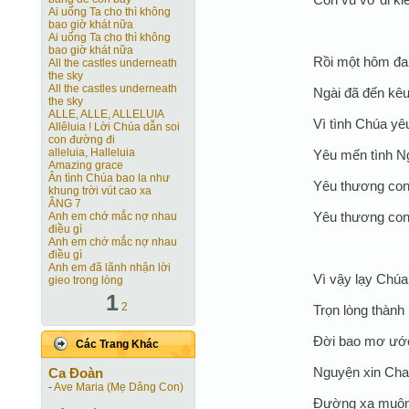
Ai uống Ta cho thì không
bao giờ khát nữa
Ai uống Ta cho thì không
bao giờ khát nữa
Rồi một hôm đan
All the castles underneath
the sky
All the castles underneath
Ngài đã đến kêu
the sky
ALLE, ALLE, ALLELUIA
Vì tình Chúa yê
Allêluia ! Lời Chúa dẫn soi
con đường đi
alleluia, Halleluia
Yêu mến tình N
Amazing grace
Ân tình Chúa bao la như
Yêu thương co
khung trời vút cao xa
ÂNG 7
Yêu thương con 
Anh em chớ mắc nợ nhau
điều gì
Anh em chớ mắc nợ nhau
điều gì
Anh em đã lãnh nhận lời
Vì vậy lạy Chúa
gieo trong lòng
1
2
Trọn lòng thành
Đời bao mơ ước
Các Trang Khác
Nguyện xin Cha
Ca Ðoàn
-
Ave Maria (Mẹ Dâng Con)
Đường xa muôn 