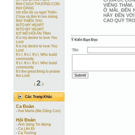
ÌNH CHÚA THƯƠNG CON
VIẾNG THĂM, 
INH DÂNG
Ở MÃI. ĐẾN
inh hồn tôi ca ngợi Thiên
HÃY ĐẾN VỚI
Chúa và tâm trí reo mừng
CAO QUÝ TRO
ÌNH THIÊN THU
INTO MY HEART
INTO MY HEART
IỌT MỒ HÔI ÂN TÌNH
It is my desire to love You
Ý Kiến Bạn Ðọc
Lord
It is my desire to love You
Tên
Lord
It’s I. It’s I. It’s I. Who build
community
It’s I. It’s I. It’s I. Who build
community
It’s the great thing to praise
the Lord
2
1
3
Các Trang Khác
Ca Ðoàn
-
Ave Maria (Mẹ Dâng Con)
Hội Ðoàn
-
Ánh Sáng Tin Mừng
-
Ca Lên Đi
-
Ca Trưởng