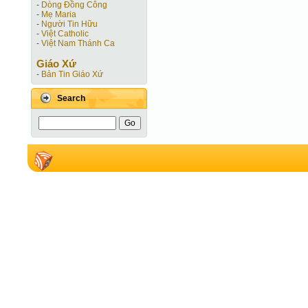
-
Dòng Đồng Công
-
Mẹ Maria
-
Người Tin Hữu
-
Việt Catholic
-
Việt Nam Thánh Ca
Giáo Xứ
-
Bản Tin Giáo Xứ
Search