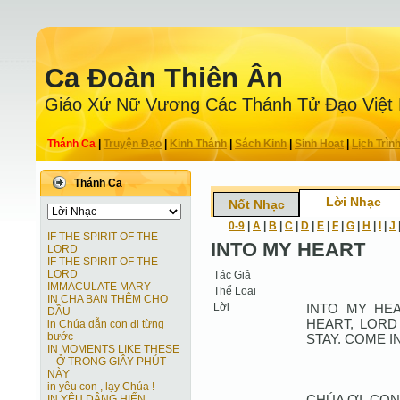
Ca Ðoàn Thiên Ân
Giáo Xứ Nữ Vương Các Thánh Tử Ðạo Việt
Thánh Ca
|
Truyện Ðạo
|
Kinh Thánh
|
Sách Kinh
|
Sinh Hoạt
|
Lịch Trìn
Thánh Ca
Lời Nhạc
Nốt Nhạc
0-9
|
A
|
B
|
C
|
D
|
E
|
F
|
G
|
H
|
I
|
J
IF THE SPIRIT OF THE
INTO MY HEART
LORD
IF THE SPIRIT OF THE
LORD
Tác Giả
IMMACULATE MARY
Thể Loại
IN CHA BAN THÊM CHO
Lời
INTO MY HEA
DẦU
HEART, LORD
in Chúa dẫn con đi từng
bước
STAY. COME I
IN MOMENTS LIKE THESE
– Ở TRONG GIÂY PHÚT
NÀY
in yêu con , lạy Chúa !
CHÚA ƠI, CON
IN YÊU DÂNG HIẾN