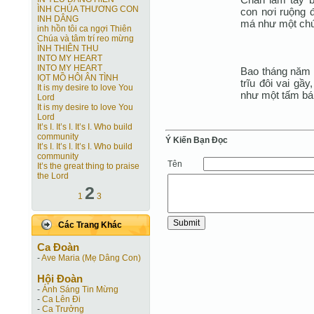
ÌNH CHÚA THƯƠNG CON
con nơi ruộng 
INH DÂNG
má như một chú
inh hồn tôi ca ngợi Thiên
Chúa và tâm trí reo mừng
ÌNH THIÊN THU
INTO MY HEART
INTO MY HEART
Bao tháng năm 
IỌT MỒ HÔI ÂN TÌNH
trĩu đôi vai gầ
It is my desire to love You
như một tấm bán
Lord
It is my desire to love You
Lord
It’s I. It’s I. It’s I. Who build
community
Ý Kiến Bạn Ðọc
It’s I. It’s I. It’s I. Who build
community
Tên
It’s the great thing to praise
the Lord
2
1
3
Các Trang Khác
Ca Ðoàn
-
Ave Maria (Mẹ Dâng Con)
Hội Ðoàn
-
Ánh Sáng Tin Mừng
-
Ca Lên Đi
-
Ca Trưởng