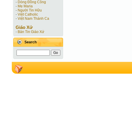
-
Dòng Đồng Công
-
Mẹ Maria
-
Người Tin Hữu
-
Việt Catholic
-
Việt Nam Thánh Ca
Giáo Xứ
-
Bản Tin Giáo Xứ
Search