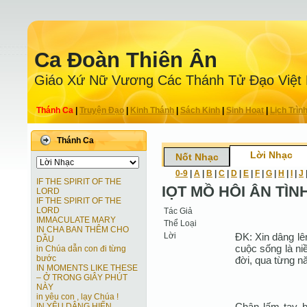
Ca Ðoàn Thiên Ân
Giáo Xứ Nữ Vương Các Thánh Tử Ðạo Việt
Thánh Ca
|
Truyện Ðạo
|
Kinh Thánh
|
Sách Kinh
|
Sinh Hoạt
|
Lịch Trìn
Thánh Ca
Lời Nhạc
Nốt Nhạc
0-9
|
A
|
B
|
C
|
D
|
E
|
F
|
G
|
H
|
I
|
J
IF THE SPIRIT OF THE
IỌT MỒ HÔI ÂN TÌN
LORD
IF THE SPIRIT OF THE
LORD
Tác Giả
IMMACULATE MARY
Thể Loại
IN CHA BAN THÊM CHO
Lời
ĐK: Xin dâng lê
DẦU
cuộc sống là ni
in Chúa dẫn con đi từng
bước
đời, qua từng n
IN MOMENTS LIKE THESE
– Ở TRONG GIÂY PHÚT
NÀY
in yêu con , lạy Chúa !
Chân lấm tay b
IN YÊU DÂNG HIẾN