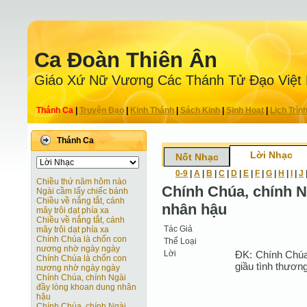
Ca Ðoàn Thiên Ân
Giáo Xứ Nữ Vương Các Thánh Tử Ðạo Việt
Thánh Ca
|
Truyện Ðạo
|
Kinh Thánh
|
Sách Kinh
|
Sinh Hoạt
|
Lịch Trìn
Thánh Ca
Lời Nhạc
Nốt Nhạc
0-9
|
A
|
B
|
C
|
D
|
E
|
F
|
G
|
H
|
I
|
J
Chiều thứ năm hôm nào
Chính Chúa, chính N
Ngài cầm lấy chiếc bánh
Chiều về nắng tắt, cánh
nhân hậu
mây trôi dạt phía xa
Chiều về nắng tắt, cánh
Tác Giả
mây trôi dạt phía xa
Chính Chúa là chốn con
Thể Loại
nương nhờ ngày ngày
Lời
ÐK: Chính Chúa
Chính Chúa là chốn con
giầu tình thương
nương nhờ ngày ngày
Chính Chúa, chính Ngài
đầy lòng khoan dung nhân
hậu
Chính Chúa, chính Ngài