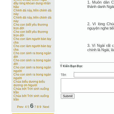
1. Muôn dân Ch
đầy lòng khoan dung nhân
thánh danh Ngài
hậu
Chính đá này, trên chính đá
này
Chính đá này, trên chính đá
này
2. Vì lòng Ch
Cho con biết yêu thương
nguyện nghe tiế
trọn đời
Cho con biết yêu thương
trọn đời
Cho con làm người bàn tay
cha
3. Vì Ngài rất
Cho con làm người bàn tay
chính là Ngài, l
cha
Cho con sinh ra trong ngàn
đời
Cho con sinh ra trong ngàn
đời
Ý Kiến Bạn Ðọc
Cho con sinh ra trong ngàn
người
Cho con sinh ra trong ngàn
Tên
người
Chúa biểu dương biểu
dương ơn Người
Chúa bởi Trời sinh xuống
trần
Chúa bởi Trời sinh xuống
trần
6
Prev
4
5
7
8
9
Next