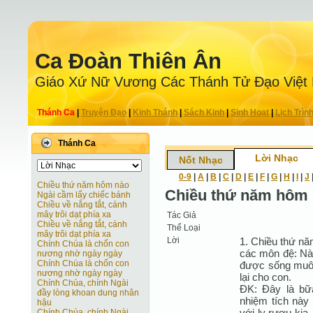
Ca Ðoàn Thiên Ân
Giáo Xứ Nữ Vương Các Thánh Tử Ðạo Việt
Thánh Ca
|
Truyện Ðạo
|
Kinh Thánh
|
Sách Kinh
|
Sinh Hoạt
|
Lịch Trìn
Thánh Ca
Lời Nhạc
Nốt Nhạc
0-9
|
A
|
B
|
C
|
D
|
E
|
F
|
G
|
H
|
I
|
J
Chiều thứ năm hôm nào
Chiều thứ năm hôm 
Ngài cầm lấy chiếc bánh
Chiều về nắng tắt, cánh
mây trôi dạt phía xa
Tác Giả
Chiều về nắng tắt, cánh
Thể Loại
mây trôi dạt phía xa
Lời
1. Chiều thứ nă
Chính Chúa là chốn con
các môn đệ: Này
nương nhờ ngày ngày
Chính Chúa là chốn con
được sống muôn 
nương nhờ ngày ngày
lại cho con.
Chính Chúa, chính Ngài
ÐK: Ðây là bữa
đầy lòng khoan dung nhân
nhiệm tích này 
hậu
với ly rượu kia.
Chính Chúa, chính Ngài