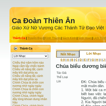
Ca Ðoàn Thiên Ân
Giáo Xứ Nữ Vương Các Thánh Tử Ðạo Việt
Thánh Ca
|
Truyện Ðạo
|
Kinh Thánh
|
Sách Kinh
|
Sinh Hoạt
|
Lịch Trìn
Thánh Ca
Lời Nhạc
Nốt Nhạc
0-9
|
A
|
B
|
C
|
D
|
E
|
F
|
G
|
H
|
I
|
J
Chiều thứ năm hôm nào
Chúa biểu dương b
Ngài cầm lấy chiếc bánh
Chiều về nắng tắt, cánh
mây trôi dạt phía xa
Tác Giả
Chiều về nắng tắt, cánh
Thể Loại
mây trôi dạt phía xa
Lời
ÐK: Chúa biểu 
Chính Chúa là chốn con
mặt muôn dân.
nương nhờ ngày ngày
Chính Chúa là chốn con
1. Một bài ca 
nương nhờ ngày ngày
biết bao việc 
Chính Chúa, chính Ngài
Người, đã chiến
đầy lòng khoan dung nhân
2. Kìa Người b
hậu
tỏ đức công mi
Chính Chúa, chính Ngài