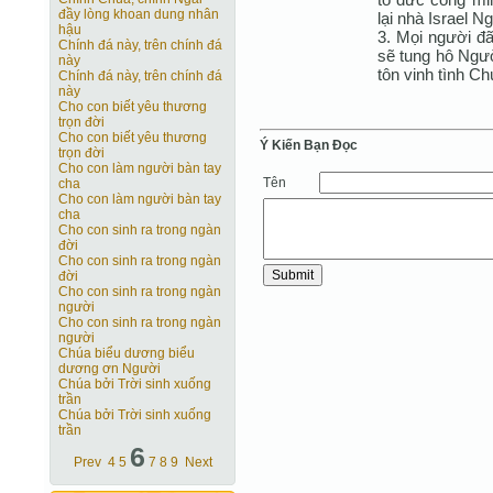
đầy lòng khoan dung nhân
lại nhà Israel N
hậu
3. Mọi người đã
Chính đá này, trên chính đá
sẽ tung hô Ngườ
này
tôn vinh tình Ch
Chính đá này, trên chính đá
này
Cho con biết yêu thương
trọn đời
Cho con biết yêu thương
Ý Kiến Bạn Ðọc
trọn đời
Cho con làm người bàn tay
Tên
cha
Cho con làm người bàn tay
cha
Cho con sinh ra trong ngàn
đời
Cho con sinh ra trong ngàn
đời
Cho con sinh ra trong ngàn
người
Cho con sinh ra trong ngàn
người
Chúa biểu dương biểu
dương ơn Người
Chúa bởi Trời sinh xuống
trần
Chúa bởi Trời sinh xuống
trần
6
Prev
4
5
7
8
9
Next