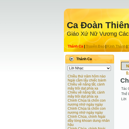
Ca Ðoàn Thiê
Giáo Xứ Nữ Vương Các
Thánh Ca
|
Truyện Ðạo
|
Kinh Thánh
|
Thánh Ca
N
0
Chiều thứ năm hôm nào
Ch
Ngài cầm lấy chiếc bánh
Chiều về nắng tắt, cánh
mây trôi dạt phía xa
Tác 
Chiều về nắng tắt, cánh
Thể 
mây trôi dạt phía xa
Lời
Chính Chúa là chốn con
nương nhờ ngày ngày
Chính Chúa là chốn con
nương nhờ ngày ngày
Chính Chúa, chính Ngài
đầy lòng khoan dung nhân
hậu
Chính Chúa, chính Ngài