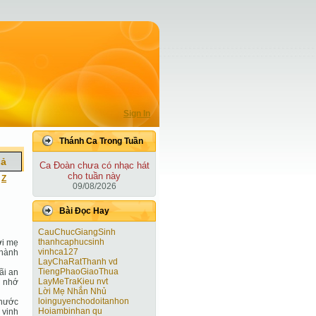
Sign In
Thánh Ca Trong Tuần
iả
Ca Ðoàn chưa có nhạc hát
cho tuần này
|
Z
09/08/2026
Bài Ðọc Hay
CauChucGiangSinh
thanhcaphucsinh
ời mẹ
vinhca127
thành
LayChaRatThanh vd
TiengPhaoGiaoThua
ãi an
LayMeTraKieu nvt
n nhớ
Lời Mẹ Nhắn Nhủ
loinguyenchodoitanhon
 nước
Hoiambinhan qu
 vinh