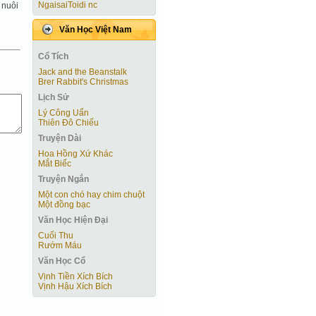
NgaisaiToidi nc
 nuôi
Văn Học Việt Nam
Cổ Tích
Jack and the Beanstalk
Brer Rabbit's Christmas
Lịch Sử
Lý Công Uẩn
Thiên Đô Chiếu
Truyện Dài
Hoa Hồng Xứ Khác
Mắt Biếc
Truyện Ngắn
Một con chó hay chim chuột
Một đồng bạc
Văn Học Hiện Ðại
Cuối Thu
Rướm Máu
Văn Học Cổ
Vịnh Tiền Xích Bích
Vịnh Hậu Xích Bích