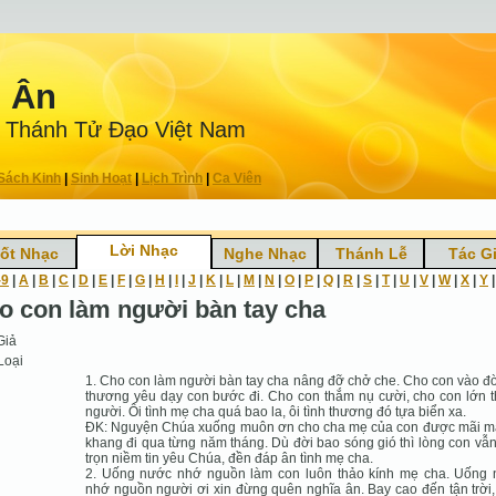
n Ân
 Thánh Tử Ðạo Việt Nam
Sách Kinh
|
Sinh Hoạt
|
Lịch Trình
|
Ca Viên
Lời Nhạc
ốt Nhạc
Nghe Nhạc
Thánh Lễ
Tác G
-9
|
A
|
B
|
C
|
D
|
E
|
F
|
G
|
H
|
I
|
J
|
K
|
L
|
M
|
N
|
O
|
P
|
Q
|
R
|
S
|
T
|
U
|
V
|
W
|
X
|
Y
o con làm người bàn tay cha
Giả
Loại
1. Cho con làm người bàn tay cha nâng đỡ chở che. Cho con vào đ
thương yêu dạy con bước đi. Cho con thắm nụ cười, cho con lớn 
người. Ôi tình mẹ cha quá bao la, ôi tình thương đó tựa biển xa.
ÐK: Nguyện Chúa xuống muôn ơn cho cha mẹ của con được mãi m
khang đi qua từng năm tháng. Dù đời bao sóng gió thì lòng con vẫ
trọn niềm tin yêu Chúa, đền đáp ân tình mẹ cha.
2. Uống nước nhớ nguồn làm con luôn thảo kính mẹ cha. Uống
nhớ nguồn người ơi xin đừng quên nghĩa ân. Bay cao đến tận trời,