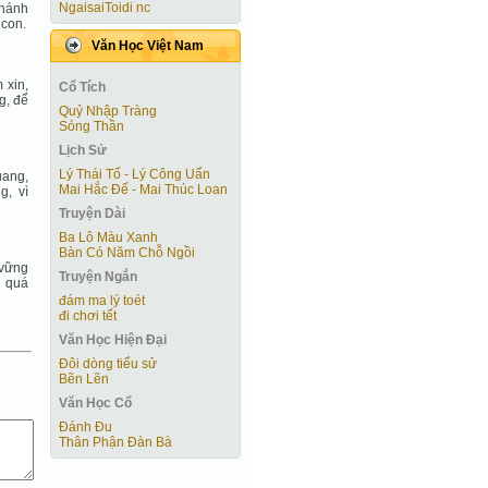
NgaisaiToidi nc
thánh
 con.
Văn Học Việt Nam
 xin,
Cổ Tích
g, để
Quỷ Nhập Tràng
Sóng Thần
Lịch Sử
Lý Thái Tổ - Lý Công Uẩn
uang,
Mai Hắc Đế - Mai Thúc Loan
g, vì
Truyện Dài
Ba Lô Màu Xanh
Bàn Có Năm Chỗ Ngồi
 vững
Truyện Ngắn
i quá
đám ma lý toét
đi chơi tết
Văn Học Hiện Ðại
Đôi dòng tiểu sử
Bẽn Lẽn
Văn Học Cổ
Đánh Đu
Thân Phận Đàn Bà