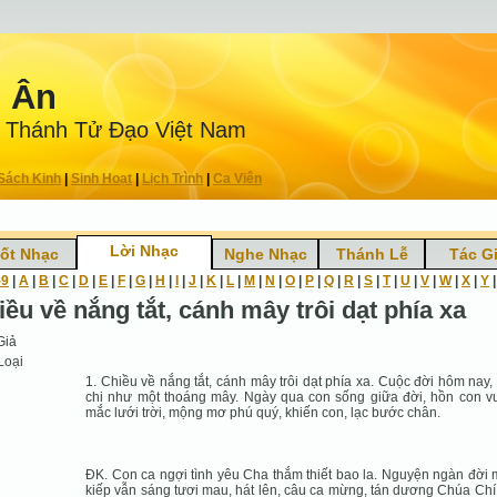
n Ân
 Thánh Tử Ðạo Việt Nam
Sách Kinh
|
Sinh Hoạt
|
Lịch Trình
|
Ca Viên
Lời Nhạc
ốt Nhạc
Nghe Nhạc
Thánh Lễ
Tác G
-9
|
A
|
B
|
C
|
D
|
E
|
F
|
G
|
H
|
I
|
J
|
K
|
L
|
M
|
N
|
O
|
P
|
Q
|
R
|
S
|
T
|
U
|
V
|
W
|
X
|
Y
iều về nắng tắt, cánh mây trôi dạt phía xa
Giả
Loại
1. Chiều về nắng tắt, cánh mây trôi dạt phía xa. Cuộc đời hôm nay,
chi như một thoáng mây. Ngày qua con sống giữa đời, hồn con 
mắc lưới trời, mộng mơ phú quý, khiến con, lạc bước chân.
ĐK. Con ca ngợi tình yêu Cha thắm thiết bao la. Nguyện ngàn đời
kiếp vẫn sáng tươi mau, hát lên, câu ca mừng, tán dương Chúa Chí