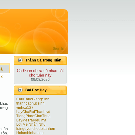
Sign In
Thánh Ca Trong Tuần
iả
Ca Ðoàn chưa có nhạc hát
cho tuần này
|
Z
09/08/2026
Bài Ðọc Hay
CauChucGiangSinh
thanhcaphucsinh
 khác
vinhca127
vương
LayChaRatThanh vd
TiengPhaoGiaoThua
LayMeTraKieu nvt
Lời Mẹ Nhắn Nhủ
loinguyenchodoitanhon
 muôn
Hoiambinhan qu
 Tôn.