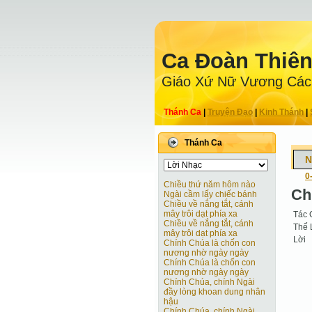
Ca Ðoàn Thiê
Giáo Xứ Nữ Vương Các
Thánh Ca
|
Truyện Ðạo
|
Kinh Thánh
|
Thánh Ca
N
0
Chiều thứ năm hôm nào
Ch
Ngài cầm lấy chiếc bánh
Chiều về nắng tắt, cánh
mây trôi dạt phía xa
Tác 
Chiều về nắng tắt, cánh
Thể 
mây trôi dạt phía xa
Lời
Chính Chúa là chốn con
nương nhờ ngày ngày
Chính Chúa là chốn con
nương nhờ ngày ngày
Chính Chúa, chính Ngài
đầy lòng khoan dung nhân
hậu
Chính Chúa, chính Ngài