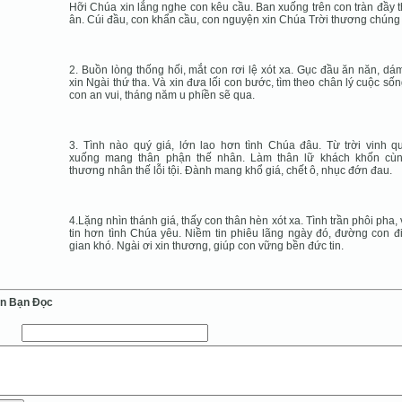
Hỡi Chúa xin lắng nghe con kêu cầu. Ban xuống trên con tràn đầy 
ân. Cúi đầu, con khẩn cầu, con nguyện xin Chúa Trời thương chúng
2. Buồn lòng thống hối, mắt con rơi lệ xót xa. Gục đầu ăn năn, dám
xin Ngài thứ tha. Và xin đưa lối con bước, tìm theo chân lý cuộc sốn
con an vui, tháng năm u phíền sẽ qua.
3. Tình nào quý giá, lớn lao hơn tình Chúa đâu. Từ trời vinh q
xuống mang thân phận thế nhân. Làm thân lữ khách khốn cùn
thương nhân thế lỗi tội. Đành mang khổ giá, chết ô, nhục đớn đau.
4.Lặng nhìn thánh giá, thấy con thân hèn xót xa. Tình trần phôi pha,
tin hơn tình Chúa yêu. Niềm tin phiêu lãng ngày đó, đường con đ
gian khó. Ngài ơi xin thương, giúp con vững bền đức tin.
ến Bạn Ðọc