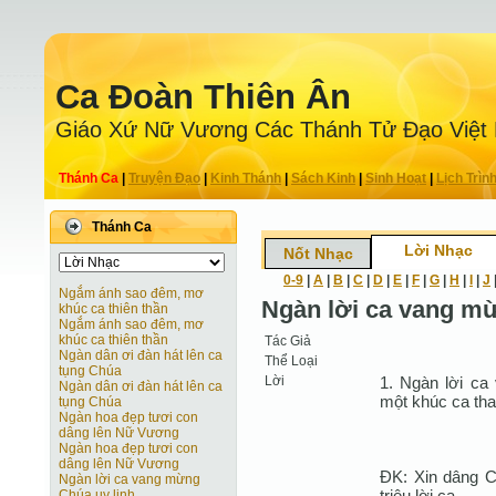
Ca Ðoàn Thiên Ân
Giáo Xứ Nữ Vương Các Thánh Tử Ðạo Việt
Thánh Ca
|
Truyện Ðạo
|
Kinh Thánh
|
Sách Kinh
|
Sinh Hoạt
|
Lịch Trìn
Thánh Ca
Lời Nhạc
Nốt Nhạc
0-9
|
A
|
B
|
C
|
D
|
E
|
F
|
G
|
H
|
I
|
J
Ngắm ánh sao đêm, mơ
Ngàn lời ca vang mừ
khúc ca thiên thần
Ngắm ánh sao đêm, mơ
khúc ca thiên thần
Tác Giả
Ngàn dân ơi đàn hát lên ca
Thể Loại
tụng Chúa
Lời
1. Ngàn lời ca
Ngàn dân ơi đàn hát lên ca
một khúc ca tha
tụng Chúa
Ngàn hoa đẹp tươi con
dâng lên Nữ Vương
Ngàn hoa đẹp tươi con
dâng lên Nữ Vương
ÐK: Xin dâng Ch
Ngàn lời ca vang mừng
triệu lời ca.
Chúa uy linh