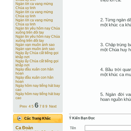
Ngàn lời ca vang mừng
Chúa uy linh
Ngàn lời ca vang mừng
Chúa uy linh
2. Từng ngàn dâ
Ngàn lời ca vang mừng
một khúc ca khả
Chúa uy linh
Ngàn tin yêu hôm nay Chúa
xuống trên đôi tay
Ngàn tin yêu hôm nay Chúa
xuống trên đôi tay
3. Chập trùng b
Ngàn vạn muôn ánh sao
Ngàn vạn muôn ánh sao
một Chúa huy h
Ngày ấy Chúa cất tiếng gọi
khắp nơi
Ngày ấy Chúa cất tiếng gọi
khắp nơi
4. Bầu trời qua
Ngày đầu xuân con hân
hoan
một khúc ca m
Ngày đầu xuân con hân
hoan
Ngày hôm nay tiếng hát bay
cao
5. Ngàn đời va
Ngày hôm nay tiếng hát bay
cao
hoan nguồn khúc
6
Prev
4
5
7
8
9
Next
Ý Kiến Bạn Ðọc
Các Trang Khác
Ca Ðoàn
Tên