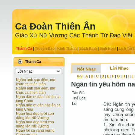
Ca Ðoàn Thiên Ân
Giáo Xứ Nữ Vương Các Thánh Tử Ðạo Việt
Thánh Ca
|
Truyện Ðạo
|
Kinh Thánh
|
Sách Kinh
|
Sinh Hoạt
|
Lịch Trìn
Thánh Ca
Lời Nhạc
Nốt Nhạc
0-9
|
A
|
B
|
C
|
D
|
E
|
F
|
G
|
H
|
I
|
J
Ngắm ánh sao đêm, mơ
Ngàn tin yêu hôm na
khúc ca thiên thần
Ngắm ánh sao đêm, mơ
khúc ca thiên thần
Tác Giả
Ngàn dân ơi đàn hát lên ca
Thể Loại
tụng Chúa
Lời
ÐK: Ngàn tin y
Ngàn dân ơi đàn hát lên ca
sáng cung lòng
tụng Chúa
Ngàn hoa đẹp tươi con
nay Chúa xuống
dâng lên Nữ Vương
ấm tâm hồn.
Ngàn hoa đẹp tươi con
1. Xin đôi châ
dâng lên Nữ Vương
phương gieo Ti
Ngàn lời ca vang mừng
vòng tay đang ô
Chúa uy linh