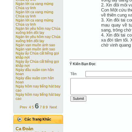
Ngàn lời ca vang mừng
2. Xin đôi môi 
Chúa uy linh
Con Một cứu thế
Ngàn lời ca vang mừng
về thiên cung x
Chúa uy linh
3. Xin đôi tai 
Ngàn lời ca vang mừng
mau quay về tư
Chúa uy linh
Ngàn tin yêu hôm nay Chúa
sang, trông chờ
xuống trên đôi tay
4. Xin đôi tai c
Ngàn tin yêu hôm nay Chúa
xa đời tăm tối. 
xuống trên đôi tay
chờ vinh quang
Ngàn vạn muôn ánh sao
Ngàn vạn muôn ánh sao
Ngày ấy Chúa cất tiếng gọi
khắp nơi
Ngày ấy Chúa cất tiếng gọi
Ý Kiến Bạn Ðọc
khắp nơi
Ngày đầu xuân con hân
Tên
hoan
Ngày đầu xuân con hân
hoan
Ngày hôm nay tiếng hát bay
cao
Ngày hôm nay tiếng hát bay
cao
6
Prev
4
5
7
8
9
Next
Các Trang Khác
Ca Ðoàn