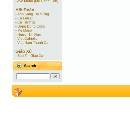
-
Ave Maria (Mẹ Dâng Con)
Hội Ðoàn
-
Ánh Sáng Tin Mừng
-
Ca Lên Đi
-
Ca Trưởng
-
Dòng Đồng Công
-
Mẹ Maria
-
Người Tin Hữu
-
Việt Catholic
-
Việt Nam Thánh Ca
Giáo Xứ
-
Bản Tin Giáo Xứ
Search