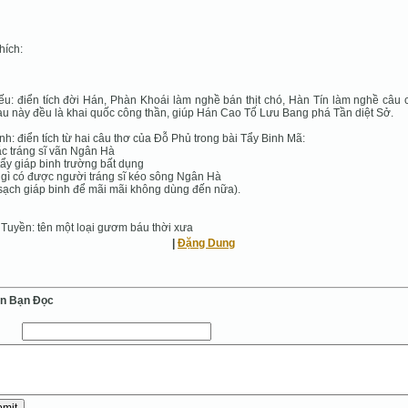
hích:
ếu: điển tích đời Hán, Phàn Khoái làm nghề bán thịt chó, Hàn Tín làm nghề câu 
au này đều là khai quốc công thần, giúp Hán Cao Tổ Lưu Bang phá Tần diệt Sở.
inh: điển tích từ hai câu thơ của Đỗ Phủ trong bài Tẩy Binh Mã:
c tráng sĩ vãn Ngân Hà
tẩy giáp binh trường bất dụng
gì có được người tráng sĩ kéo sông Ngân Hà
ạch giáp binh để mãi mãi không dùng đến nữa).
Tuyền: tên một loại gươm báu thời xưa
|
Đặng Dung
ến Bạn Ðọc