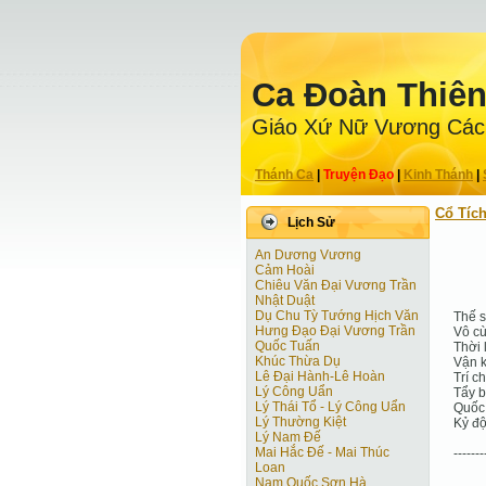
Ca Ðoàn Thiê
Giáo Xứ Nữ Vương Các
Thánh Ca
|
Truyện Ðạo
|
Kinh Thánh
|
Cổ Tíc
Lịch Sử
An Dương Vương
Cảm Hoài
Chiêu Văn Đại Vương Trần
Nhật Duật
Dụ Chu Tỳ Tướng Hịch Văn
Thế s
Hưng Đạo Đại Vương Trần
Vô cù
Quốc Tuấn
Thời 
Khúc Thừa Dụ
Vận 
Lê Đại Hành-Lê Hoàn
Trí c
Lý Công Uẩn
Tẩy b
Lý Thái Tổ - Lý Công Uẩn
Quốc 
Lý Thường Kiệt
Kỷ độ
Lý Nam Đế
Mai Hắc Đế - Mai Thúc
-------
Loan
Nam Quốc Sơn Hà