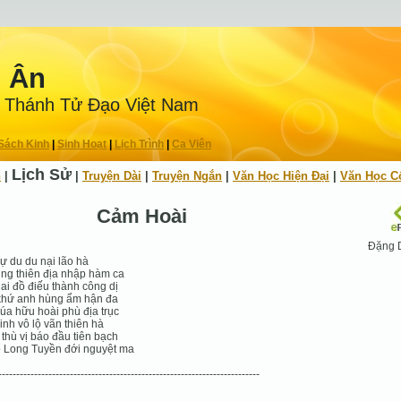
n Ân
 Thánh Tử Ðạo Việt Nam
Sách Kinh
|
Sinh Hoạt
|
Lịch Trình
|
Ca Viên
Lịch Sử
h
|
|
Truyện Dài
|
Truyện Ngắn
|
Văn Học Hiện Ðại
|
Văn Học C
Cảm Hoài
Đặng 
ự du du nại lão hà
ng thiên địa nhập hàm ca
lai đồ điếu thành công dị
khứ anh hùng ẩm hận đa
húa hữu hoài phù địa trục
inh vô lộ vãn thiên hà
thù vị báo đầu tiên bạch
 Long Tuyền đới nguyệt ma
-------------------------------------------------------------------------