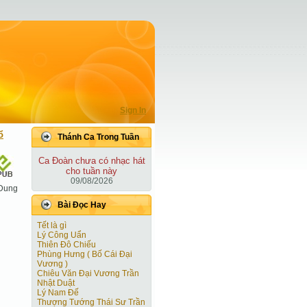
Sign In
ổ
Thánh Ca Trong Tuần
Ca Ðoàn chưa có nhạc hát
cho tuần này
09/08/2026
Dung
Bài Ðọc Hay
Tết là gì
Lý Công Uẩn
Thiên Đô Chiếu
Phùng Hưng ( Bố Cái Đại
Vương )
Chiêu Văn Đại Vương Trần
Nhật Duật
Lý Nam Đế
Thượng Tướng Thái Sư Trần