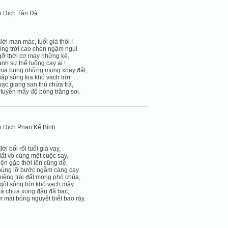
n Dịch Tản Đà
đời man mác, tuổi già thôi !
ộng trời cao chén ngậm ngùi
ỡ thời cơ may những kẻ,
ành sự thế luống cay ai !
vua bụng những mong xoay đất,
iáp sông kia khó vạch trời.
ạc giang san thù chửa trả,
tuyền mấy độ bóng trăng soi.
-------------------------------------------------------------------------
n Dịch Phan Kế Bính
ời bối rối tuổi già vay,
đất vô cùng một cuộc say.
iện gặp thời lên cũng dễ,
hùng lỡ bước ngẫm càng cay.
hiêng trái đất mong phò chúa,
gột sông trời khó vạch mây.
rả chưa xong đầu đã bạc,
mài bóng nguyệt biết bao rày.