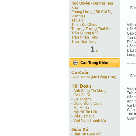
Ngô Quyền - Dương Tam
Kha
-- Bả
Phùng Hưng ( Bố Cái Đại
Vương )
Tết là gì
Thiên Đô Chiếu
Việc 
Thượng Tướng Thái Sư
Đất r
Trần Quang Khải
Gặp g
Trần Nhân Tông
Tan t
Trần Thái Tông
Phò 
Gột g
1
2
Đầu b
Long 
Các Trang Khác
-------
Ca Ðoàn
-- Bả
-
Ave Maria (Mẹ Dâng Con)
Hội Ðoàn
Việc đ
-
Ánh Sáng Tin Mừng
Trời 
-
Ca Lên Đi
Bần t
-
Ca Trưởng
Anh 
-
Dòng Đồng Công
Vai k
-
Mẹ Maria
Giáp 
-
Người Tin Hữu
Thù t
-
Việt Catholic
Gươm 
-
Việt Nam Thánh Ca
Giáo Xứ
-
Bản Tin Giáo Xứ