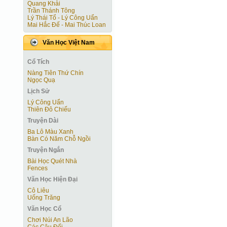
Quang Khải
Trần Thánh Tông
Lý Thái Tổ - Lý Công Uẩn
Mai Hắc Đế - Mai Thúc Loan
Văn Học Việt Nam
Cổ Tích
Nàng Tiên Thứ Chín
Ngọc Quạ
Lịch Sử
Lý Công Uẩn
Thiên Đô Chiếu
Truyện Dài
Ba Lô Màu Xanh
Bàn Có Năm Chỗ Ngồi
Truyện Ngắn
Bài Học Quét Nhà
Fences
Văn Học Hiện Ðại
Cô Liêu
Uống Trăng
Văn Học Cổ
Chơi Núi An Lão