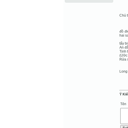
Chú t
đồ đi
hai s
tẩy b
An đắ
Tịnh 
(Ước 
Rửa s
Long 
Ý Ki
Tên