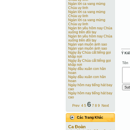
Ngàn lời ca vang mừng
Chúa uy linh
Ngàn lời ca vang mừng
Chúa uy linh
Ngàn lời ca vang mừng
Chúa uy linh
Ngàn tin yêu hôm nay Chúa
xuống trên đôi tay
Ngàn tin yêu hôm nay Chúa
xuống trên đôi tay
Ngàn vạn muôn ánh sao
Ngàn vạn muôn ánh sao
Ngày ấy Chúa cất tiếng gọi
Ý Ki
khắp nơi
Ngày ấy Chúa cất tiếng gọi
Tên
khắp nơi
Ngày đầu xuân con hân
hoan
Ngày đầu xuân con hân
hoan
Ngày hôm nay tiếng hát bay
cao
Ngày hôm nay tiếng hát bay
cao
6
Prev
4
5
7
8
9
Next
Các Trang Khác
Ca Ðoàn