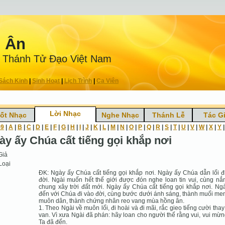
n Ân
 Thánh Tử Ðạo Việt Nam
Sách Kinh
|
Sinh Hoạt
|
Lịch Trình
|
Ca Viên
Lời Nhạc
ốt Nhạc
Nghe Nhạc
Thánh Lễ
Tác G
-9
|
A
|
B
|
C
|
D
|
E
|
F
|
G
|
H
|
I
|
J
|
K
|
L
|
M
|
N
|
O
|
P
|
Q
|
R
|
S
|
T
|
U
|
V
|
W
|
X
|
Y
ày ấy Chúa cất tiếng gọi khắp nơi
Giả
Loại
ÐK: Ngày ấy Chúa cất tiếng gọi khắp nơi. Ngày ấy Chúa dẫn lối đ
đời. Ngài muốn hết thế giới được đón nghe loan tin vui, cùng nắ
chung xây trời đất mới. Ngày ấy Chúa cất tiếng gọi khắp nơi. Ng
đến với Chúa đi vào đời, cùng bước dưới ánh sáng, thành muối me
muôn dân, thành chứng nhân reo vang mùa hồng ân.
1. Theo Ngài về muôn lối, đi hoài và đi mãi, rắc gieo tiếng cười thay
van. Vì xưa Ngài đã phán: hãy loan cho người thế rằng vui, vui mừn
Ta đã đến.