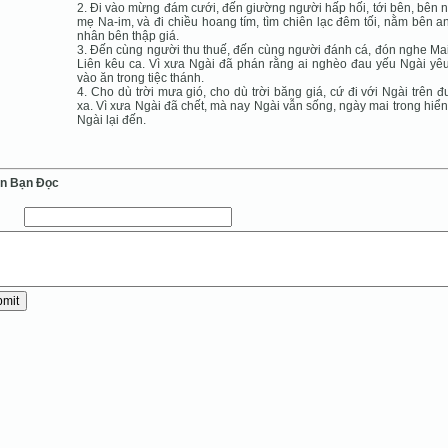
2. Ði vào mừng đám cưới, đến giường người hấp hối, tới bên, bên 
mẹ Na-im, và đi chiều hoang tím, tìm chiên lạc đêm tối, nằm bên an
nhân bên thập giá.
3. Ðến cùng người thu thuế, đến cùng người đánh cá, đón nghe Ma
Liên kêu ca. Vì xưa Ngài đã phán rằng ai nghèo đau yếu Ngài yê
vào ăn trong tiệc thánh.
4. Cho dù trời mưa gió, cho dù trời băng giá, cứ đi với Ngài trên 
xa. Vì xưa Ngài đã chết, mà nay Ngài vẫn sống, ngày mai trong hiển
Ngài lại đến.
ến Bạn Ðọc