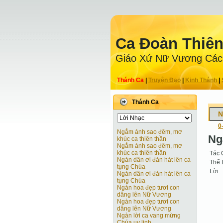
Ca Ðoàn Thiê
Giáo Xứ Nữ Vương Các
Thánh Ca
|
Truyện Ðạo
|
Kinh Thánh
|
Thánh Ca
N
0
Ngắm ánh sao đêm, mơ
Ng
khúc ca thiên thần
Ngắm ánh sao đêm, mơ
khúc ca thiên thần
Tác 
Ngàn dân ơi đàn hát lên ca
Thể 
tụng Chúa
Lời
Ngàn dân ơi đàn hát lên ca
tụng Chúa
Ngàn hoa đẹp tươi con
dâng lên Nữ Vương
Ngàn hoa đẹp tươi con
dâng lên Nữ Vương
Ngàn lời ca vang mừng
Chúa uy linh