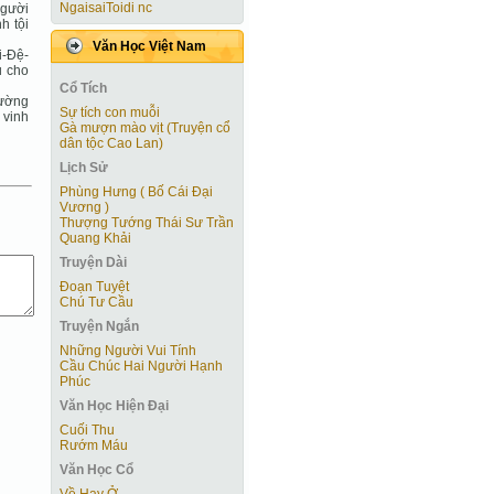
NgaisaiToidi nc
người
h tội
Văn Học Việt Nam
i-Ðệ-
u cho
Cổ Tích
đường
Sự tích con muỗi
 vinh
Gà mượn mào vịt (Truyện cổ
dân tộc Cao Lan)
Lịch Sử
Phùng Hưng ( Bố Cái Đại
Vương )
Thượng Tướng Thái Sư Trần
Quang Khải
Truyện Dài
Ðoạn Tuyệt
Chú Tư Cầu
Truyện Ngắn
Những Người Vui Tính
Cầu Chúc Hai Người Hạnh
Phúc
Văn Học Hiện Ðại
Cuối Thu
Rướm Máu
Văn Học Cổ