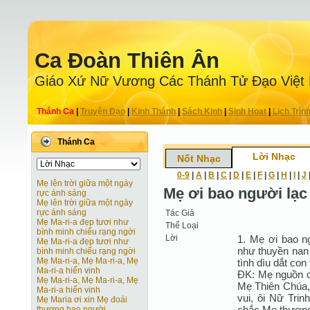
Ca Ðoàn Thiên Ân
Giáo Xứ Nữ Vương Các Thánh Tử Ðạo Việt
Thánh Ca
|
Truyện Ðạo
|
Kinh Thánh
|
Sách Kinh
|
Sinh Hoạt
|
Lịch Trìn
Thánh Ca
Lời Nhạc
Nốt Nhạc
0-9
|
A
|
B
|
C
|
D
|
E
|
F
|
G
|
H
|
I
|
J
Mẹ lên trời giữa một ngày
Mẹ ơi bao người lạc
rực ánh sáng
Mẹ lên trời giữa một ngày
rực ánh sáng
Tác Giả
Mẹ Ma-ri-a đẹp tươi như
Thể Loại
bình minh chiếu rạng ngời
Lời
1. Mẹ ơi bao n
Mẹ Ma-ri-a đẹp tươi như
như thuyền nan
bình minh chiếu rạng ngời
Mẹ Ma-ri-a, Mẹ Ma-ri-a, Mẹ
tình dìu dắt con
Ma-ri-a hiển vinh
ÐK: Mẹ nguồn cậ
Mẹ Ma-ri-a, Mẹ Ma-ri-a, Mẹ
Mẹ Thiên Chúa, 
Ma-ri-a hiển vinh
vui, ôi Nữ Trin
Mẹ Maria ơi xin Mẹ đoái
chắc Mẹ thương
thương bao người