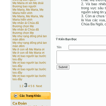
Mẹ Maria ơi xin Mẹ đoái
2. Và bao nhiêu
thương bao người
trong vực sâu t
Mẹ Maria, Mẹ Maria, Mẹ
nguồn sáng tin 
Maria hiển vinh
3. Còn ai chưa
Mẹ Maria, Mẹ Maria, Mẹ
là Vua các vua
Maria hiển vinh
Mẹ nhân ái Chúa đã
Chúa Ba Ngôi, c
thương chọn Mẹ
Mẹ nhân ái Chúa đã
thương chọn Mẹ
Mẹ như rạng đông phá tan
Ý Kiến Bạn Ðọc
màn đêm
Mẹ như rạng đông phá tan
màn đêm
Tên
Mẹ ở con về Mẹ Maria ơi
Mẹ ở con về Mẹ Maria ơi
Mẹ ơi bao người lạc bước
lưu đầy
Mẹ ơi bao người lạc bước
lưu đầy
Mẹ ơi bao người lạc bước
lưu đầy
Mẹ ơi bao người lạc bước
lưu đầy
3
1
2
4
5
6
Next
Các Trang Khác
Ca Ðoàn