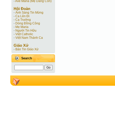
-
Ave Maria (Mẹ Dâng Con)
Hội Ðoàn
-
Ánh Sáng Tin Mừng
-
Ca Lên Đi
-
Ca Trưởng
-
Dòng Đồng Công
-
Mẹ Maria
-
Người Tin Hữu
-
Việt Catholic
-
Việt Nam Thánh Ca
Giáo Xứ
-
Bản Tin Giáo Xứ
Search