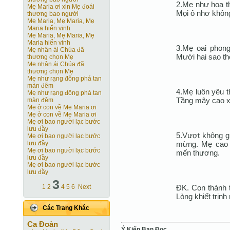
2.Mẹ như hoa th
Mẹ Maria ơi xin Mẹ đoái
Mọi ô nhơ không
thương bao người
Mẹ Maria, Mẹ Maria, Mẹ
Maria hiển vinh
Mẹ Maria, Mẹ Maria, Mẹ
Maria hiển vinh
3.Mẹ oai phong
Mẹ nhân ái Chúa đã
Mười hai sao th
thương chọn Mẹ
Mẹ nhân ái Chúa đã
thương chọn Mẹ
Mẹ như rạng đông phá tan
màn đêm
4.Mẹ luôn yêu 
Mẹ như rạng đông phá tan
Tầng mây cao xa
màn đêm
Mẹ ở con về Mẹ Maria ơi
Mẹ ở con về Mẹ Maria ơi
Mẹ ơi bao người lạc bước
lưu đầy
5.Vượt không gi
Mẹ ơi bao người lạc bước
mừng. Mẹ cao 
lưu đầy
Mẹ ơi bao người lạc bước
mến thương.
lưu đầy
Mẹ ơi bao người lạc bước
lưu đầy
3
ÐK. Con thành
1
2
4
5
6
Next
Lòng khiết trin
Các Trang Khác
Ca Ðoàn
Ý Kiến Bạn Ðọc