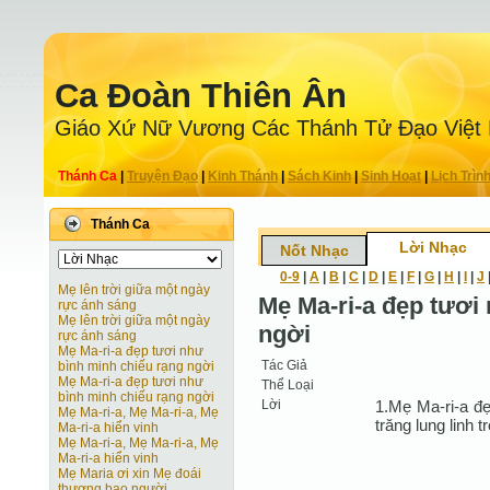
Ca Ðoàn Thiên Ân
Giáo Xứ Nữ Vương Các Thánh Tử Ðạo Việt
Thánh Ca
|
Truyện Ðạo
|
Kinh Thánh
|
Sách Kinh
|
Sinh Hoạt
|
Lịch Trìn
Thánh Ca
Lời Nhạc
Nốt Nhạc
0-9
|
A
|
B
|
C
|
D
|
E
|
F
|
G
|
H
|
I
|
J
Mẹ lên trời giữa một ngày
Mẹ Ma-ri-a đẹp tươi
rực ánh sáng
Mẹ lên trời giữa một ngày
ngời
rực ánh sáng
Mẹ Ma-ri-a đẹp tươi như
Tác Giả
bình minh chiếu rạng ngời
Mẹ Ma-ri-a đẹp tươi như
Thể Loại
bình minh chiếu rạng ngời
Lời
1.Mẹ Ma-ri-a đẹ
Mẹ Ma-ri-a, Mẹ Ma-ri-a, Mẹ
trăng lung linh
Ma-ri-a hiển vinh
Mẹ Ma-ri-a, Mẹ Ma-ri-a, Mẹ
Ma-ri-a hiển vinh
Mẹ Maria ơi xin Mẹ đoái
thương bao người