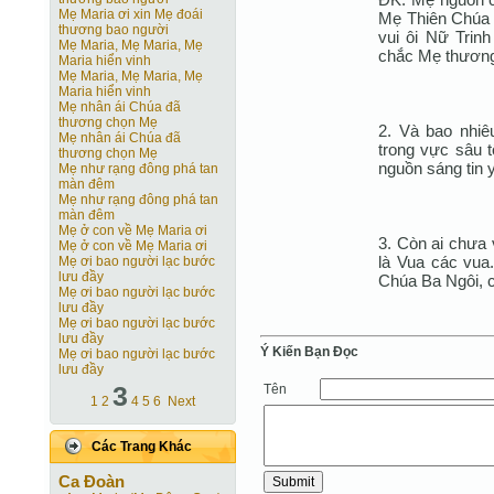
Mẹ Maria ơi xin Mẹ đoái
Mẹ Thiên Chúa 
thương bao người
vui ôi Nữ Trinh
Mẹ Maria, Mẹ Maria, Mẹ
chắc Mẹ thương
Maria hiển vinh
Mẹ Maria, Mẹ Maria, Mẹ
Maria hiển vinh
Mẹ nhân ái Chúa đã
thương chọn Mẹ
2. Và bao nhiêu
Mẹ nhân ái Chúa đã
trong vực sâu t
thương chọn Mẹ
nguồn sáng tin 
Mẹ như rạng đông phá tan
màn đêm
Mẹ như rạng đông phá tan
màn đêm
Mẹ ở con về Mẹ Maria ơi
3. Còn ai chưa
Mẹ ở con về Mẹ Maria ơi
là Vua các vua
Mẹ ơi bao người lạc bước
lưu đầy
Chúa Ba Ngôi, c
Mẹ ơi bao người lạc bước
lưu đầy
Mẹ ơi bao người lạc bước
lưu đầy
Ý Kiến Bạn Ðọc
Mẹ ơi bao người lạc bước
lưu đầy
3
Tên
1
2
4
5
6
Next
Các Trang Khác
Ca Ðoàn