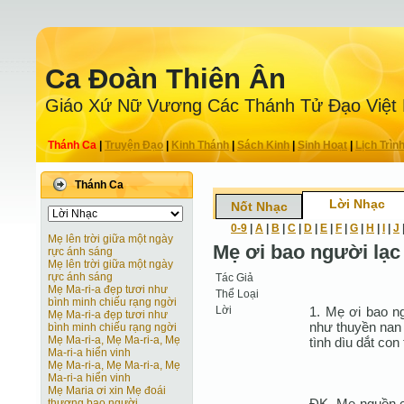
Ca Ðoàn Thiên Ân
Giáo Xứ Nữ Vương Các Thánh Tử Ðạo Việt
Thánh Ca
|
Truyện Ðạo
|
Kinh Thánh
|
Sách Kinh
|
Sinh Hoạt
|
Lịch Trìn
Thánh Ca
Lời Nhạc
Nốt Nhạc
0-9
|
A
|
B
|
C
|
D
|
E
|
F
|
G
|
H
|
I
|
J
Mẹ lên trời giữa một ngày
Mẹ ơi bao người lạc
rực ánh sáng
Mẹ lên trời giữa một ngày
rực ánh sáng
Tác Giả
Mẹ Ma-ri-a đẹp tươi như
Thể Loại
bình minh chiếu rạng ngời
Lời
1. Mẹ ơi bao n
Mẹ Ma-ri-a đẹp tươi như
như thuyền nan
bình minh chiếu rạng ngời
Mẹ Ma-ri-a, Mẹ Ma-ri-a, Mẹ
tình dìu dắt con
Ma-ri-a hiển vinh
Mẹ Ma-ri-a, Mẹ Ma-ri-a, Mẹ
Ma-ri-a hiển vinh
Mẹ Maria ơi xin Mẹ đoái
ÐK. Mẹ nguồn c
thương bao người