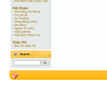
-
Ave Maria (Mẹ Dâng Con)
Hội Ðoàn
-
Ánh Sáng Tin Mừng
-
Ca Lên Đi
-
Ca Trưởng
-
Dòng Đồng Công
-
Mẹ Maria
-
Người Tin Hữu
-
Việt Catholic
-
Việt Nam Thánh Ca
Giáo Xứ
-
Bản Tin Giáo Xứ
Search