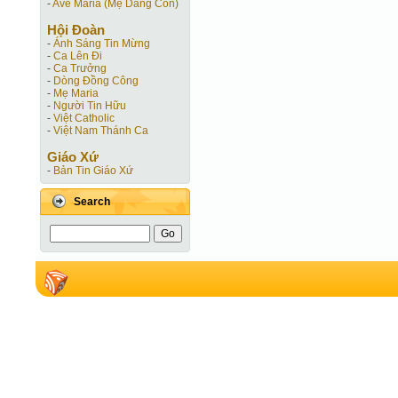
-
Ave Maria (Mẹ Dâng Con)
Hội Ðoàn
-
Ánh Sáng Tin Mừng
-
Ca Lên Đi
-
Ca Trưởng
-
Dòng Đồng Công
-
Mẹ Maria
-
Người Tin Hữu
-
Việt Catholic
-
Việt Nam Thánh Ca
Giáo Xứ
-
Bản Tin Giáo Xứ
Search