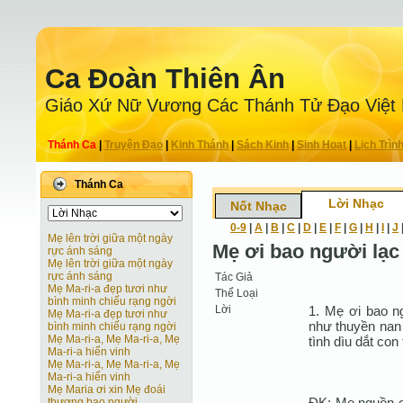
Ca Ðoàn Thiên Ân
Giáo Xứ Nữ Vương Các Thánh Tử Ðạo Việt
Thánh Ca
|
Truyện Ðạo
|
Kinh Thánh
|
Sách Kinh
|
Sinh Hoạt
|
Lịch Trìn
Thánh Ca
Lời Nhạc
Nốt Nhạc
0-9
|
A
|
B
|
C
|
D
|
E
|
F
|
G
|
H
|
I
|
J
Mẹ lên trời giữa một ngày
Mẹ ơi bao người lạc
rực ánh sáng
Mẹ lên trời giữa một ngày
rực ánh sáng
Tác Giả
Mẹ Ma-ri-a đẹp tươi như
Thể Loại
bình minh chiếu rạng ngời
Lời
1. Mẹ ơi bao n
Mẹ Ma-ri-a đẹp tươi như
như thuyền nan
bình minh chiếu rạng ngời
Mẹ Ma-ri-a, Mẹ Ma-ri-a, Mẹ
tình dìu dắt con
Ma-ri-a hiển vinh
Mẹ Ma-ri-a, Mẹ Ma-ri-a, Mẹ
Ma-ri-a hiển vinh
Mẹ Maria ơi xin Mẹ đoái
ÐK: Mẹ nguồn cậ
thương bao người