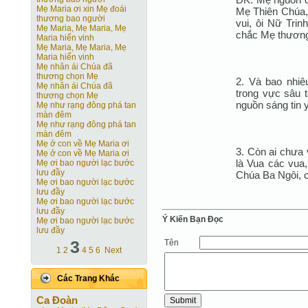
Mẹ Maria ơi xin Mẹ đoái
Mẹ Thiên Chúa, 
thương bao người
vui, ôi Nữ Trin
Mẹ Maria, Mẹ Maria, Mẹ
chắc Mẹ thương
Maria hiển vinh
Mẹ Maria, Mẹ Maria, Mẹ
Maria hiển vinh
Mẹ nhân ái Chúa đã
thương chọn Mẹ
2. Và bao nhiêu
Mẹ nhân ái Chúa đã
trong vực sâu t
thương chọn Mẹ
nguồn sáng tin 
Mẹ như rạng đông phá tan
màn đêm
Mẹ như rạng đông phá tan
màn đêm
Mẹ ở con về Mẹ Maria ơi
3. Còn ai chưa
Mẹ ở con về Mẹ Maria ơi
là Vua các vua
Mẹ ơi bao người lạc bước
lưu đầy
Chúa Ba Ngôi, c
Mẹ ơi bao người lạc bước
lưu đầy
Mẹ ơi bao người lạc bước
lưu đầy
Ý Kiến Bạn Ðọc
Mẹ ơi bao người lạc bước
lưu đầy
3
Tên
1
2
4
5
6
Next
Các Trang Khác
Ca Ðoàn