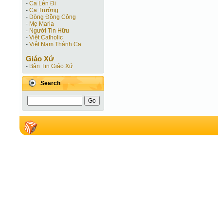
-
Ca Lên Đi
-
Ca Trưởng
-
Dòng Đồng Công
-
Mẹ Maria
-
Người Tin Hữu
-
Việt Catholic
-
Việt Nam Thánh Ca
Giáo Xứ
-
Bản Tin Giáo Xứ
Search