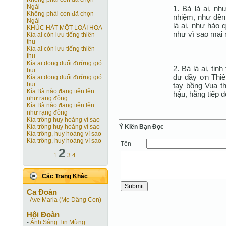
Ngài
1. Bà là ai, n
Không phải con đã chọn
nhiệm, như đền
Ngài
là ai, như hào
KHÚC HÁT MỘT LOÀI HOA
như vì sao mai 
Kìa ai còn lưu tiếng thiên
thu
Kìa ai còn lưu tiếng thiên
thu
Kìa ai dong duổi đường gió
2. Bà là ai, tin
bụi
dư đầy ơn Thiê
Kìa ai dong duổi đường gió
bụi
tay bồng Vua th
Kìa Bà nào đang tiến lên
hậu, hằng tiếp đ
như rạng đông
Kìa Bà nào đang tiến lên
như rạng đông
Kìa trông huy hoàng vì sao
Ý Kiến Bạn Ðọc
Kìa trông huy hoàng vì sao
Kìa trông, huy hoàng vì sao
Kìa trông, huy hoàng vì sao
Tên
2
1
3
4
Các Trang Khác
Ca Ðoàn
-
Ave Maria (Mẹ Dâng Con)
Hội Ðoàn
-
Ánh Sáng Tin Mừng