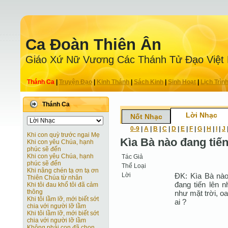
Ca Ðoàn Thiên Ân
Giáo Xứ Nữ Vương Các Thánh Tử Ðạo Việt
Thánh Ca
|
Truyện Ðạo
|
Kinh Thánh
|
Sách Kinh
|
Sinh Hoạt
|
Lịch Trìn
Thánh Ca
Lời Nhạc
Nốt Nhạc
0-9
|
A
|
B
|
C
|
D
|
E
|
F
|
G
|
H
|
I
|
J
Khi con quỳ trước ngai Mẹ
Kìa Bà nào đang tiế
Khi con yêu Chúa, hạnh
phúc sẽ đến
Khi con yêu Chúa, hạnh
Tác Giả
phúc sẽ đến
Thể Loại
Khi nâng chén tạ ơn tạ ơn
Lời
ÐK: Kìa Bà nào
Thiên Chúa từ nhân
đang tiến lên 
Khi tôi đau khổ tôi đã cảm
thông
như mặt trời, o
Khi tôi lầm lỡ, mới biết sớt
ai ?
chia với người lỡ lầm
Khi tôi lầm lỡ, mới biết sớt
chia với người lỡ lầm
Không phải con đã chọn