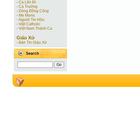
-
Ca Lên Đi
-
Ca Trưởng
-
Dòng Đồng Công
-
Mẹ Maria
-
Người Tin Hữu
-
Việt Catholic
-
Việt Nam Thánh Ca
Giáo Xứ
-
Bản Tin Giáo Xứ
Search