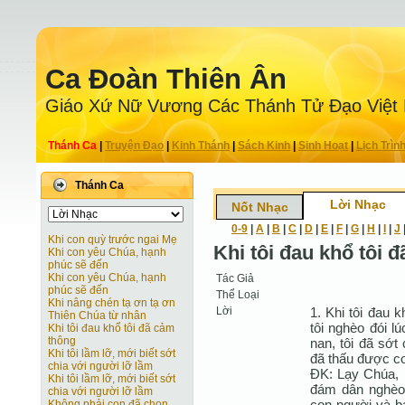
Ca Ðoàn Thiên Ân
Giáo Xứ Nữ Vương Các Thánh Tử Ðạo Việt
Thánh Ca
|
Truyện Ðạo
|
Kinh Thánh
|
Sách Kinh
|
Sinh Hoạt
|
Lịch Trìn
Thánh Ca
Lời Nhạc
Nốt Nhạc
0-9
|
A
|
B
|
C
|
D
|
E
|
F
|
G
|
H
|
I
|
J
Khi con quỳ trước ngai Mẹ
Khi tôi đau khổ tôi 
Khi con yêu Chúa, hạnh
phúc sẽ đến
Khi con yêu Chúa, hạnh
Tác Giả
phúc sẽ đến
Thể Loại
Khi nâng chén tạ ơn tạ ơn
Lời
1. Khi tôi đau 
Thiên Chúa từ nhân
tôi nghèo đói lú
Khi tôi đau khổ tôi đã cảm
thông
nan, tôi đã sớt 
Khi tôi lầm lỡ, mới biết sớt
đã thấu được co
chia với người lỡ lầm
ÐK: Lạy Chúa, 
Khi tôi lầm lỡ, mới biết sớt
đám dân nghèo
chia với người lỡ lầm
con người và ba
Không phải con đã chọn