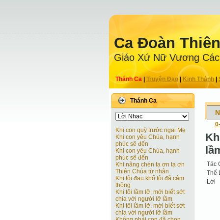
Ca Ðoàn Thiê
Giáo Xứ Nữ Vương Các
Thánh Ca
|
Truyện Ðạo
|
Kinh Thánh
|
Thánh Ca
N
0
Khi con quỳ trước ngai Mẹ
Kh
Khi con yêu Chúa, hạnh
phúc sẽ đến
lầ
Khi con yêu Chúa, hạnh
phúc sẽ đến
Tác 
Khi nâng chén tạ ơn tạ ơn
Thiên Chúa từ nhân
Thể 
Khi tôi đau khổ tôi đã cảm
Lời
thông
Khi tôi lầm lỡ, mới biết sớt
chia với người lỡ lầm
Khi tôi lầm lỡ, mới biết sớt
chia với người lỡ lầm
Không phải con đã chọn