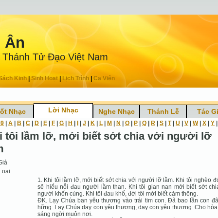
n Ân
 Thánh Tử Ðạo Việt Nam
Sách Kinh
|
Sinh Hoạt
|
Lịch Trình
|
Ca Viên
Lời Nhạc
ốt Nhạc
Nghe Nhạc
Thánh Lễ
Tác G
-9
|
A
|
B
|
C
|
D
|
E
|
F
|
G
|
H
|
I
|
J
|
K
|
L
|
M
|
N
|
O
|
P
|
Q
|
R
|
S
|
T
|
U
|
V
|
W
|
X
|
Y
i tôi lầm lỡ, mới biết sớt chia với người lỡ
m
Giả
Loại
1. Khi tôi lầm lỡ, mới biết sớt chia với người lỡ lầm. Khi tôi nghèo đó
sẽ hiểu nỗi đau người lầm than. Khi tôi gian nan mới biết sớt chi
người khốn cùng. Khi tôi đau khổ, đời tôi mới biết cảm thông.
ĐK. Lạy Chúa ban yêu thương vào trái tim con. Đã bao lần con đ
hững. Lạy Chúa dạy con yêu thương, dạy con yêu thương. Cho hòa
sáng ngời muôn nơi.