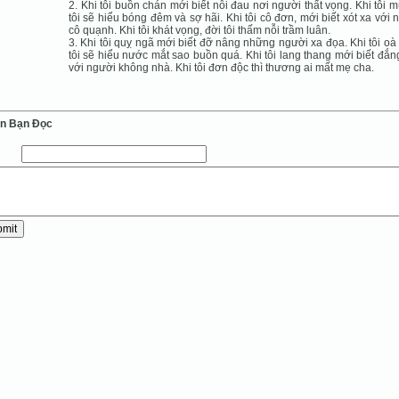
2. Khi tôi buồn chán mới biết nỗi đau nơi người thất vọng. Khi tôi m
tôi sẽ hiểu bóng đêm và sợ hãi. Khi tôi cô đơn, mới biết xót xa với 
cô quạnh. Khi tôi khát vọng, đời tôi thấm nỗi trầm luân.
3. Khi tôi quỵ ngã mới biết đỡ nâng những người xa đọa. Khi tôi oà
tôi sẽ hiểu nước mắt sao buồn quá. Khi tôi lang thang mới biết đắn
với người không nhà. Khi tôi đơn độc thì thương ai mất mẹ cha.
ến Bạn Ðọc