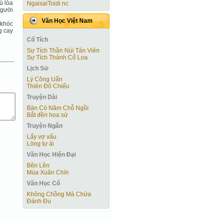
ù lòa
NgaisaiToidi nc
người
Văn Học Việt Nam
 khóc
g cay
Cổ Tích
Sự Tích Thần Núi Tản Viên
Sự Tích Thành Cổ Loa
Lịch Sử
Lý Công Uẩn
Thiên Đô Chiếu
Truyện Dài
Bàn Có Năm Chỗ Ngồi
Bắt đền hoa sứ
Truyện Ngắn
Lấy vợ xấu
Lòng tự ái
Văn Học Hiện Ðại
Bẽn Lẽn
Mùa Xuân Chín
Văn Học Cổ
Không Chồng Mà Chửa
Đánh Đu