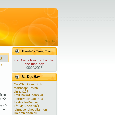
Sign In
Thánh Ca Trong Tuần
iả
Ca Ðoàn chưa có nhạc hát
cho tuần này
|
Z
09/08/2026
Bài Ðọc Hay
CauChucGiangSinh
thanhcaphucsinh
vinhca127
i, tôi
LayChaRatThanh vd
a với
TiengPhaoGiaoThua
LayMeTraKieu nvt
ây hờ
Lời Mẹ Nhắn Nhủ
 bình
loinguyenchodoitanhon
Hoiambinhan qu