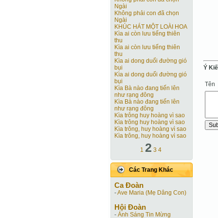
Ngài
Không phải con đã chọn
Ngài
KHÚC HÁT MỘT LOÀI HOA
Kìa ai còn lưu tiếng thiên
thu
Kìa ai còn lưu tiếng thiên
thu
Kìa ai dong duổi đường gió
Ý Ki
bụi
Kìa ai dong duổi đường gió
bụi
Tên
Kìa Bà nào đang tiến lên
như rạng đông
Kìa Bà nào đang tiến lên
như rạng đông
Kìa trông huy hoàng vì sao
Kìa trông huy hoàng vì sao
Kìa trông, huy hoàng vì sao
Kìa trông, huy hoàng vì sao
2
1
3
4
Các Trang Khác
Ca Ðoàn
-
Ave Maria (Mẹ Dâng Con)
Hội Ðoàn
-
Ánh Sáng Tin Mừng