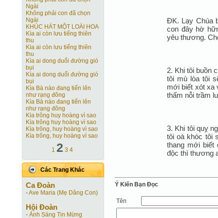
Ngài
Không phải con đã chọn
ĐK. Lạy Chúa b
Ngài
KHÚC HÁT MỘT LOÀI HOA
con đây hờ hữn
Kìa ai còn lưu tiếng thiên
yêu thương. Ch
thu
Kìa ai còn lưu tiếng thiên
thu
Kìa ai dong duổi đường gió
bụi
2. Khi tôi buồn 
Kìa ai dong duổi đường gió
tôi mù lòa tôi 
bụi
mới biết xót xa 
Kìa Bà nào đang tiến lên
thấm nỗi trầm l
như rạng đông
Kìa Bà nào đang tiến lên
như rạng đông
Kìa trông huy hoàng vì sao
Kìa trông huy hoàng vì sao
3. Khi tôi quỵ 
Kìa trông, huy hoàng vì sao
tôi oà khóc tôi
Kìa trông, huy hoàng vì sao
thang mới biết
2
1
3
4
độc thì thương 
Các Trang Khác
Ý Kiến Bạn Ðọc
Ca Ðoàn
-
Ave Maria (Mẹ Dâng Con)
Tên
Hội Ðoàn
-
Ánh Sáng Tin Mừng