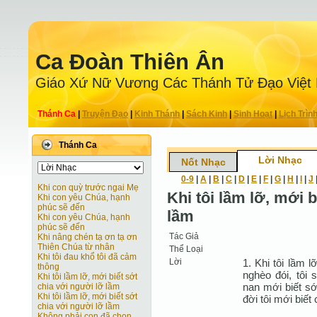
Ca Ðoàn Thiên Ân
Giáo Xứ Nữ Vương Các Thánh Tử Ðạo Việt
Thánh Ca
|
Truyện Ðạo
|
Kinh Thánh
|
Sách Kinh
|
Sinh Hoạt
|
Lịch Trìn
Thánh Ca
Lời Nhạc
Nốt Nhạc
0-9
|
A
|
B
|
C
|
D
|
E
|
F
|
G
|
H
|
I
|
J
Khi con quỳ trước ngai Mẹ
Khi tôi lầm lỡ, mới 
Khi con yêu Chúa, hạnh
phúc sẽ đến
lầm
Khi con yêu Chúa, hạnh
phúc sẽ đến
Tác Giả
Khi nâng chén tạ ơn tạ ơn
Thiên Chúa từ nhân
Thể Loại
Khi tôi đau khổ tôi đã cảm
Lời
1. Khi tôi lầm l
thông
nghèo đói, tôi 
Khi tôi lầm lỡ, mới biết sớt
nan mới biết sớ
chia với người lỡ lầm
Khi tôi lầm lỡ, mới biết sớt
đời tôi mới biết
chia với người lỡ lầm
Không phải con đã chọn