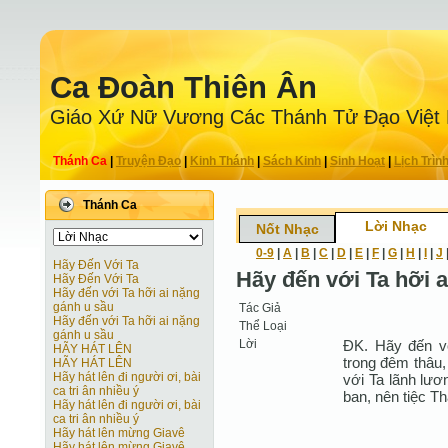
Ca Ðoàn Thiên Ân
Giáo Xứ Nữ Vương Các Thánh Tử Ðạo Việt
Thánh Ca
|
Truyện Ðạo
|
Kinh Thánh
|
Sách Kinh
|
Sinh Hoạt
|
Lịch Trìn
Thánh Ca
Lời Nhạc
Nốt Nhạc
0-9
|
A
|
B
|
C
|
D
|
E
|
F
|
G
|
H
|
I
|
J
Hãy Đến Với Ta
Hãy đến với Ta hỡi 
Hãy Đến Với Ta
Hãy đến với Ta hỡi ai nặng
gánh u sầu
Tác Giả
Hãy đến với Ta hỡi ai nặng
Thể Loại
gánh u sầu
Lời
ÐK. Hãy đến vớ
HÃY HÁT LÊN
trong đêm thâu,
HÃY HÁT LÊN
Hãy hát lên đi người ơi, bài
với Ta lãnh lươ
ca tri ân nhiều ý
ban, nên tiệc T
Hãy hát lên đi người ơi, bài
ca tri ân nhiều ý
Hãy hát lên mừng Giavê
Hãy hát lên mừng Giavê