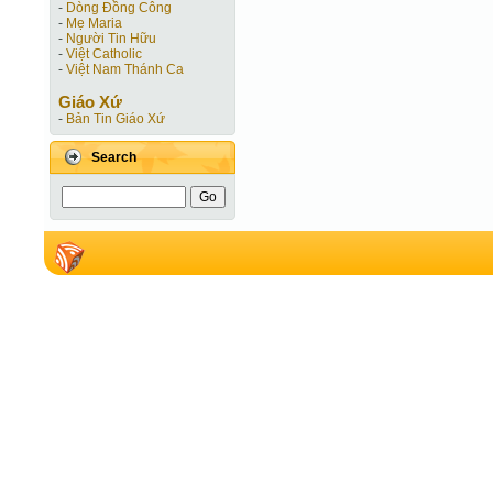
-
Dòng Đồng Công
-
Mẹ Maria
-
Người Tin Hữu
-
Việt Catholic
-
Việt Nam Thánh Ca
Giáo Xứ
-
Bản Tin Giáo Xứ
Search