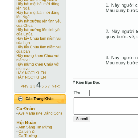
Hãy hát một bài mới dâng
1. Này người c
lên Ngài
Mau quay bước 
Hãy hát một bài mới dâng
lên Ngài
Hãy hát xướng lên tình yêu
của Chúa
Hãy hát xướng lên tình yêu
2. Này người t
của Chúa
quay bước về, c
Hãy lấy Chúa làm niềm vui
của bạn
Hãy lấy Chúa làm niềm vui
của bạn
Hãy mừng khen Chúa với
3. Này người n
niềm vui
Mau quay bước v
Hãy mừng khen Chúa với
niềm vui
HÃY NGỢI KHEN
HÃY NGỢI KHEN
Ý Kiến Bạn Ðọc
4
Prev
2
3
5
6
7
Next
Tên
Các Trang Khác
Ca Ðoàn
-
Ave Maria (Mẹ Dâng Con)
Hội Ðoàn
-
Ánh Sáng Tin Mừng
-
Ca Lên Đi
-
Ca Trưởng