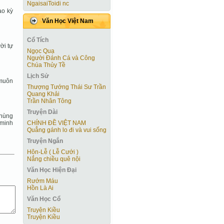
NgaisaiToidi nc
ao kỳ
Văn Học Việt Nam
Cổ Tích
ời tự
Ngọc Quạ
Người Ðánh Cá và Công
Chúa Thủy Tề
Lịch Sử
 muôn
Thượng Tướng Thái Sư Trần
Quang Khải
Trần Nhân Tông
Truyện Dài
 hùng
 minh
CHÍNH ĐỀ VIỆT NAM
Quẳng gánh lo đi và vui sống
Truyện Ngắn
Hôn-Lễ ( Lễ Cưới )
Nắng chiều quê nội
Văn Học Hiện Ðại
Rướm Máu
Hồn Là Ai
Văn Học Cổ
Truyện Kiều
Truyện Kiều