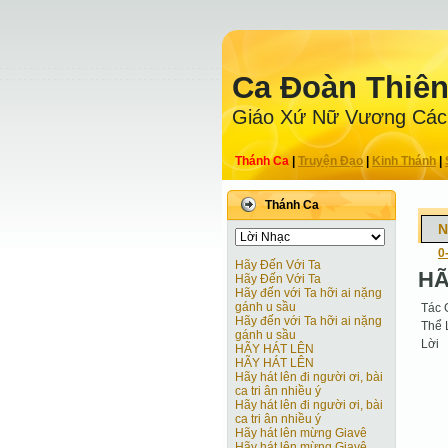
Ca Ðoàn Thiê
Giáo Xứ Nữ Vương Các
Thánh Ca
|
Truyện Ðạo
|
Kinh Thánh
|
Thánh Ca
N
0
Hãy Đến Với Ta
HÃ
Hãy Đến Với Ta
Hãy đến với Ta hỡi ai nặng
gánh u sầu
Tác 
Hãy đến với Ta hỡi ai nặng
Thể 
gánh u sầu
Lời
HÃY HÁT LÊN
HÃY HÁT LÊN
Hãy hát lên đi người ơi, bài
ca tri ân nhiều ý
Hãy hát lên đi người ơi, bài
ca tri ân nhiều ý
Hãy hát lên mừng Giavê
Hãy hát lên mừng Giavê