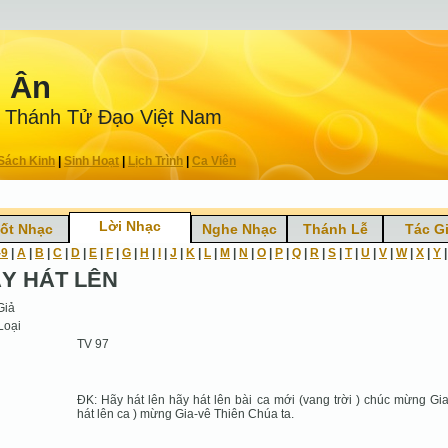
n Ân
 Thánh Tử Ðạo Việt Nam
Sách Kinh
|
Sinh Hoạt
|
Lịch Trình
|
Ca Viên
Lời Nhạc
ốt Nhạc
Nghe Nhạc
Thánh Lễ
Tác G
-9
|
A
|
B
|
C
|
D
|
E
|
F
|
G
|
H
|
I
|
J
|
K
|
L
|
M
|
N
|
O
|
P
|
Q
|
R
|
S
|
T
|
U
|
V
|
W
|
X
|
Y
Y HÁT LÊN
Giả
Loại
TV 97
ĐK: Hãy hát lên hãy hát lên bài ca mới (vang trời ) chúc mừng Gia
hát lên ca ) mừng Gia-vê Thiên Chúa ta.