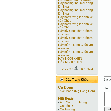
Hãy hát một bài mới dâng
lên Ngài
Hãy hát một bài mới dâng
lên Ngài
Hãy hát xướng lên tình yêu
của Chúa
Hãy hát xướng lên tình yêu
của Chúa
Hãy lấy Chúa làm niềm vui
của bạn
Hãy lấy Chúa làm niềm vui
của bạn
Hãy mừng khen Chúa với
niềm vui
Hãy mừng khen Chúa với
niềm vui
HÃY NGỢI KHEN
HÃY NGỢI KHEN
4
Prev
2
3
5
6
7
Next
Các Trang Khác
Ý Ki
Ca Ðoàn
Tên
-
Ave Maria (Mẹ Dâng Con)
Hội Ðoàn
-
Ánh Sáng Tin Mừng
-
Ca Lên Đi
-
Ca Trưởng