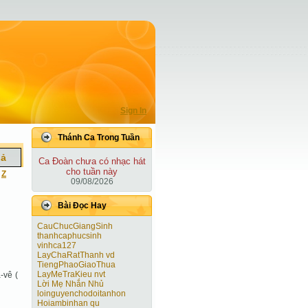
Sign In
Thánh Ca Trong Tuần
iả
Ca Ðoàn chưa có nhạc hát
cho tuần này
|
Z
09/08/2026
Bài Ðọc Hay
CauChucGiangSinh
thanhcaphucsinh
vinhca127
LayChaRatThanh vd
TiengPhaoGiaoThua
LayMeTraKieu nvt
-vê (
Lời Mẹ Nhắn Nhủ
loinguyenchodoitanhon
Hoiambinhan qu