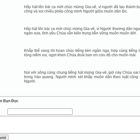
Hãy hát lên bài ca mới chúc mừng Gia-vê, vì người đã tạo thành b
công và soi chiếu phép công minh Người giữa muôn dân tộc.
Hãy hát lên bài ca mới chúc mừng Gia-vê, vì Người thương dân ngư
ngàn xưa, tình yêu Chúa vẫn kiên trung bền vững muôn muôn đời.
Khắp thế vang lời hoan chúc tiếng kèn ngân nga, hợp cùng tiếng
lòng niềm vui, ngợi khen Chúa đoái ban ơn cứu độ cho muôn loài.
Núi với sông cùng chung tiếng hát mừng Gia-vê, giờ này Chúa oai
trong hào quang, Người minh xét khắp muôn dân theo luật công
Người.
ến Bạn Ðọc