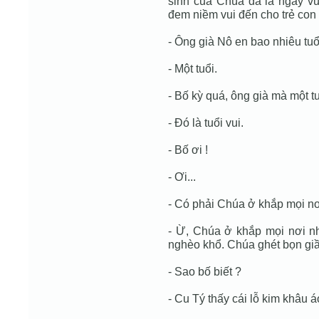
sinh của Chúa đã là ngày vu
đem niềm vui đến cho trẻ con 
- Ông già Nô en bao nhiêu tuổ
- Một tuổi.
- Bố kỳ quá, ông già mà một tu
- Đó là tuổi vui.
- Bố ơi !
- Ơi...
- Có phải Chúa ở khắp mọi n
- Ừ, Chúa ở khắp mọi nơi n
nghèo khổ. Chúa ghét bọn gi
- Sao bố biết ?
- Cu Tý thấy cái lỗ kim khâu á