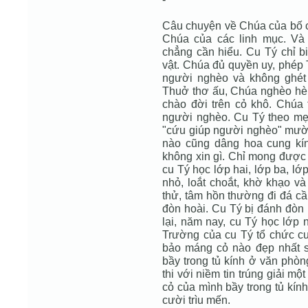
Câu chuyện về Chúa của bố 
Chúa của các linh mục. Và 
chẳng cần hiểu. Cu Tý chỉ b
vật. Chúa đủ quyền uy, phép
người nghèo và không ghét 
Thuở thơ ấu, Chúa nghèo hèn
chào đời trên cỏ khô. Chú
người nghèo. Cu Tý theo mẹ 
"cứu giúp người nghèo" mười
nào cũng dâng hoa cung kí
không xin gì. Chỉ mong được
cu Tý học lớp hai, lớp ba, l
nhỏ, loắt choắt, khờ khạo và 
thử, tâm hồn thường đi đá cầ
đòn hoài. Cu Tý bị đánh đòn 
lại, năm nay, cu Tý học lớp 
Trường của cu Tý tổ chức c
bảo máng cỏ nào đẹp nhất 
bầy trong tủ kính ở văn phòn
thi với niềm tin trúng giải m
cỏ của mình bầy trong tủ kín
cười trìu mến.