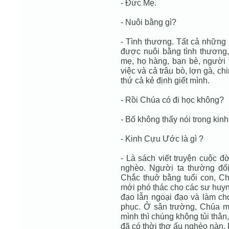
- Đức Mẹ.
- Nuôi bằng gì?
- Tình thương. Tất cả những 
được nuôi bằng tình thương,
mẹ, họ hàng, bạn bè, người 
việc và cả trâu bò, lợn gà, ch
thứ cả kẻ định giết mình.
- Rồi Chúa có đi học không?
- Bố không thấy nói trong ki
- Kinh Cựu Ước là gì ?
- Là sách viết truyện cuộc đ
nghèo. Người ta thường đố
Chắc thuở bằng tuổi con, Ch
mới phó thác cho các sư huynh
đạo lẫn ngoại đạo và làm ch
phục. Ở sân trường, Chúa mu
mình thì chúng không tủi thâ
đã có thời thơ ấu nghèo nàn, 