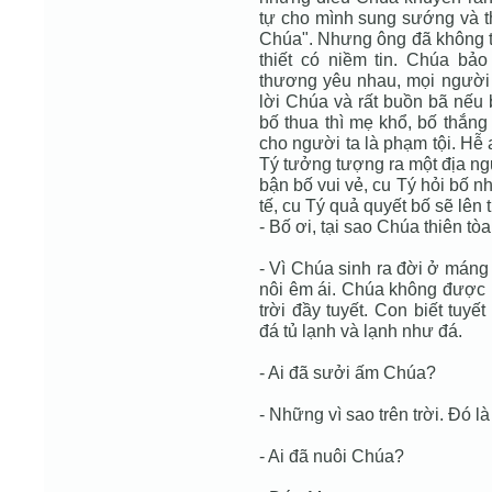
tự cho mình sung sướng và th
Chúa". Nhưng ông đã không th
thiết có niềm tin. Chúa bả
thương yêu nhau, mọi người l
lời Chúa và rất buồn bã nếu 
bố thua thì mẹ khổ, bố thắng
cho người ta là phạm tội. Hễ 
Tý tưởng tượng ra một địa ng
bận bố vui vẻ, cu Tý hỏi bố nh
tế, cu Tý quả quyết bố sẽ lên
- Bố ơi, tại sao Chúa thiên tò
- Vì Chúa sinh ra đời ở máng
nôi êm ái. Chúa không được
trời đầy tuyết. Con biết tuy
đá tủ lạnh và lạnh như đá.
- Ai đã sưởi ấm Chúa?
- Những vì sao trên trời. Đó 
- Ai đã nuôi Chúa?