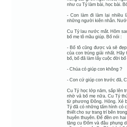
như cu Tý làm bài, học bài. Bố
- Con làm đi làm lại nhiều 
những người kiên nhẫn. Nước
Cu Tý lau nước mắt. Hôm sau
bố mẹ tô mầu giúp. Bố nói :
- Bố tô cũng được và sẽ đẹ
của con trúng giải nhất. Hãy
bố, bố đã làm lấy cuộc đời bố 
- Chúa có giúp con không ?
- Con cứ giúp con trước đã, 
Cu Tý học lớp năm, sắp lên tr
nhờ vả bố mẹ nữa. Cu Tý thứ
từ phương Đông. Hỏng. Xé bỏ
Tý đã có những tấm hình có ch
thiết cho sự trang trí bên tro
huyên thuyên. Để đền ơn hai
tặng cu Đốm và đậu phụng da 