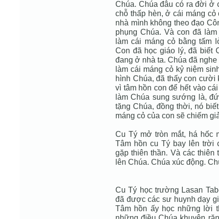
Chúa. Chúa đâu có ra đời ở c
chỗ thấp hèn, ở cái máng cỏ
nhà mình không theo đạo Cô
phụng Chúa. Và con đã làm
làm cái máng cỏ bằng tấm lò
Con đã học giáo lý, đã biết
đang ở nhà ta. Chúa đã nghe 
làm cái máng cỏ kỷ niệm sinh
hình Chúa, đã thấy con cười 
vì tâm hồn con để hết vào cá
làm Chúa sung sướng là, đứ
tặng Chúa, đồng thời, nó biế
máng cỏ của con sẽ chiếm giải
Cu Tý mở tròn mắt, há hốc 
Tâm hồn cu Tý bay lên trời
gặp thiên thần. Và các thiên
lên Chúa. Chúa xúc động. Chú
Cu Tý học trường Lasan Taber
đã được các sư huynh dạy giá
Tâm hồn ấy học những lời t
những điều Chúa khuyên răn.