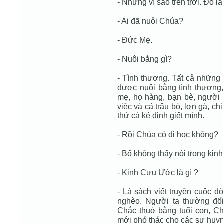
- Những vì sao trên trời. Đó 
- Ai đã nuôi Chúa?
- Đức Mẹ.
- Nuôi bằng gì?
- Tình thương. Tất cả những 
được nuôi bằng tình thương,
mẹ, họ hàng, bạn bè, người 
việc và cả trâu bò, lợn gà, ch
thứ cả kẻ định giết mình.
- Rồi Chúa có đi học không?
- Bố không thấy nói trong ki
- Kinh Cựu Ước là gì ?
- Là sách viết truyện cuộc đ
nghèo. Người ta thường đố
Chắc thuở bằng tuổi con, Ch
mới phó thác cho các sư huynh