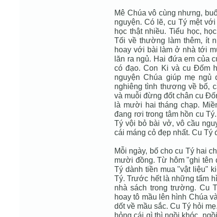
Mê Chúa vô cùng nhưng, buổi 
nguyện. Có lẽ, cu Tý mệt với
học thật nhiều. Tiểu học, học
Tối về thường làm thêm, ít n
hoay với bài làm ở nhà tới 
lăn ra ngủ. Hai đứa em của c
có đạo. Con Ki và cu Đốm h
nguyện Chúa giúp mẹ ngủ đ
nghiêng tình thương về bố, c
và muỗi đừng đốt chân cu Đố
là mười hai tháng chạp. Mi
đang rơi trong tâm hồn cu Tý
Tý vội bỏ bài vở, vô cầu ng
cái máng cỏ đẹp nhất. Cu Tý 
Mỗi ngày, bố cho cu Tý hai c
mười đồng. Từ hôm "ghi tên d
Tý dành tiền mua "vật liệu" k
Tý. Trước hết là những tấm hì
nhà sách trong trường. Cu T
hoay tô mầu lên hình Chúa và
dốt về mầu sắc. Cu Tý hỏi mẹ.
hỏng cái gì thì ngồi khóc, ngồ