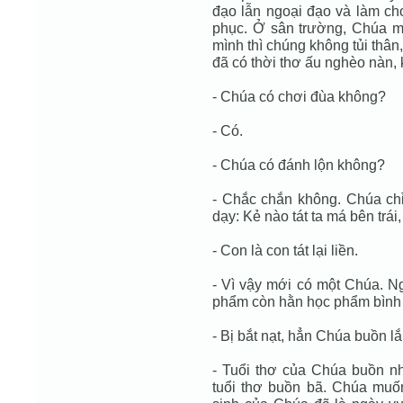
đạo lẫn ngoại đạo và làm ch
phục. Ở sân trường, Chúa mu
mình thì chúng không tủi thâ
đã có thời thơ ấu nghèo nàn, 
- Chúa có chơi đùa không?
- Có.
- Chúa có đánh lộn không?
- Chắc chắn không. Chúa ch
dạy: Kẻ nào tát ta má bên trái
- Con là con tát lại liền.
- Vì vậy mới có một Chúa. Ng
phẩm còn hằn học phẩm bình l
- Bị bắt nạt, hẳn Chúa buồn l
- Tuổi thơ của Chúa buồn n
tuổi thơ buồn bã. Chúa muố