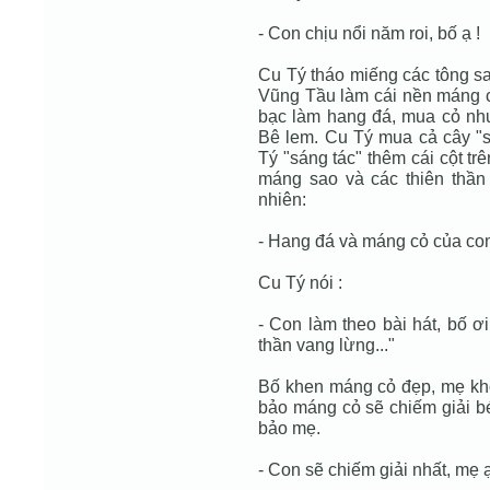
- Con chịu nổi năm roi, bố ạ !
Cu Tý tháo miếng các tông s
Vũng Tầu làm cái nền máng c
bạc làm hang đá, mua cỏ nh
Bê lem. Cu Tý mua cả cây "s
Tý "sáng tác" thêm cái cột t
máng sao và các thiên thần
nhiên:
- Hang đá và máng cỏ của con 
Cu Tý nói :
- Con làm theo bài hát, bố ơi
thần vang lừng..."
Bố khen máng cỏ đẹp, mẹ khô
bảo máng cỏ sẽ chiếm giải bé
bảo mẹ.
- Con sẽ chiếm giải nhất, mẹ ạ