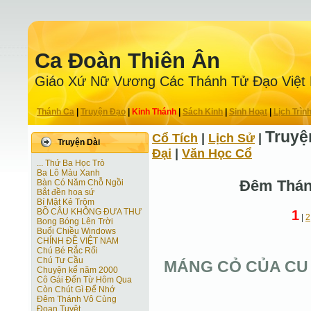
Ca Ðoàn Thiên Ân
Giáo Xứ Nữ Vương Các Thánh Tử Ðạo Việt
Thánh Ca
|
Truyện Ðạo
|
Kinh Thánh
|
Sách Kinh
|
Sinh Hoạt
|
Lịch Trìn
Truyệ
Cổ Tích
|
Lịch Sử
|
Truyện Dài
Ðại
|
Văn Học Cổ
... Thứ Ba Học Trò
Ba Lô Màu Xanh
Đêm Thán
Bàn Có Năm Chỗ Ngồi
Bắt đền hoa sứ
Bí Mật Kẻ Trộm
BỒ CÂU KHÔNG ĐƯA THƯ
1
|
2
Bong Bóng Lên Trời
Buổi Chiều Windows
CHÍNH ĐỀ VIỆT NAM
Chú Bé Rắc Rối
Chú Tư Cầu
MÁNG CỎ CỦA CU
Chuyện kể năm 2000
Cô Gái Ðến Từ Hôm Qua
Còn Chút Gì Ðể Nhớ
Đêm Thánh Vô Cùng
Ðoạn Tuyệt