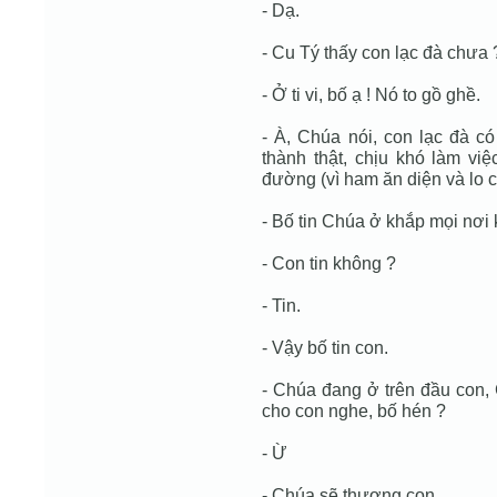
- Dạ.
- Cu Tý thấy con lạc đà chưa 
- Ở ti vi, bố ạ ! Nó to gồ ghề.
- À, Chúa nói, con lạc đà có
thành thật, chịu khó làm việ
đường (vì ham ăn diện và lo c
- Bố tin Chúa ở khắp mọi nơi
- Con tin không ?
- Tin.
- Vậy bố tin con.
- Chúa đang ở trên đầu con,
cho con nghe, bố hén ?
- Ừ
- Chúa sẽ thương con.