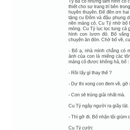
Tý đã có những tấm hình có ch
thiết cho sự trang trí bên tro
huyên thuyên. Để đền ơn hai
tặng cu Đốm và đậu phụng da 
nền máng cỏ. Cu Tý nhờ bố b
mỏng. Cu Tý lục lọc tung cả 
hình con lươn đỏ. Bố vắng
chuyện ăn đòn. Chờ bố về, cu
- Bố ạ, nhà mình chẳng có 
ảnh của con là miếng các tô
máng cỏ được không hả, bố :
- Rồi lấy gì thay thế ?
- Dự thi xong con đem về, gỡ 
- Con sẽ trúng giải nhất mà.
Cu Tý ngây người ra giây lát.
- Thì gỡ đi. Bố nhận tội giùm 
Cu Tý cười: