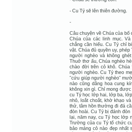
- Cu Tý sẽ lên thiên đường.
-
Câu chuyện về Chúa của bố 
Chúa của các linh mục. Và 
chẳng cần hiểu. Cu Tý chỉ b
vật. Chúa đủ quyền uy, phép
người nghèo và không ghét 
Thuở thơ ấu, Chúa nghèo hèn
chào đời trên cỏ khô. Chú
người nghèo. Cu Tý theo mẹ 
"cứu giúp người nghèo" mười
nào cũng dâng hoa cung kí
không xin gì. Chỉ mong được
cu Tý học lớp hai, lớp ba, l
nhỏ, loắt choắt, khờ khạo và 
thử, tâm hồn thường đi đá cầ
đòn hoài. Cu Tý bị đánh đòn 
lại, năm nay, cu Tý học lớp 
Trường của cu Tý tổ chức c
bảo máng cỏ nào đẹp nhất 