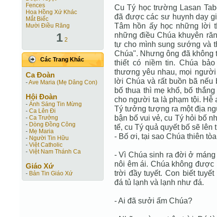
Fences
Cu Tý học trường Lasan Taber
Hoa Hồng Xứ Khác
đã được các sư huynh dạy giá
Mắt Biếc
Tâm hồn ấy học những lời t
Mười Điều Răng
1
những điều Chúa khuyên răn.
2
tự cho mình sung sướng và th
Chúa". Nhưng ông đã không th
Các Trang Khác
thiết có niềm tin. Chúa bả
thương yêu nhau, mọi người l
Ca Ðoàn
lời Chúa và rất buồn bã nếu 
-
Ave Maria (Mẹ Dâng Con)
bố thua thì mẹ khổ, bố thắng
Hội Ðoàn
cho người ta là phạm tội. Hễ 
-
Ánh Sáng Tin Mừng
Tý tưởng tượng ra một địa ng
-
Ca Lên Đi
bận bố vui vẻ, cu Tý hỏi bố nh
-
Ca Trưởng
-
Dòng Đồng Công
tế, cu Tý quả quyết bố sẽ lên
-
Mẹ Maria
- Bố ơi, tại sao Chúa thiên tò
-
Người Tin Hữu
-
Việt Catholic
-
Việt Nam Thánh Ca
- Vì Chúa sinh ra đời ở máng
nôi êm ái. Chúa không được
Giáo Xứ
trời đầy tuyết. Con biết tuy
-
Bản Tin Giáo Xứ
đá tủ lạnh và lạnh như đá.
- Ai đã sưởi ấm Chúa?