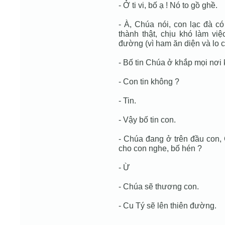
- Ở ti vi, bố ạ ! Nó to gồ ghề.
- À, Chúa nói, con lạc đà có
thành thật, chịu khó làm việ
đường (vì ham ăn diện và lo c
- Bố tin Chúa ở khắp mọi nơi
- Con tin không ?
- Tin.
- Vậy bố tin con.
- Chúa đang ở trên đầu con,
cho con nghe, bố hén ?
- Ừ
- Chúa sẽ thương con.
- Cu Tý sẽ lên thiên đường.
-