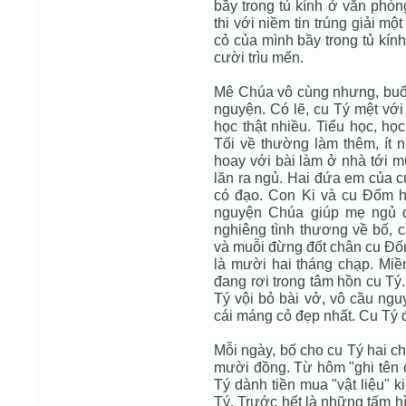
bầy trong tủ kính ở văn phòn
thi với niềm tin trúng giải m
cỏ của mình bầy trong tủ kín
cười trìu mến.
Mê Chúa vô cùng nhưng, buổi 
nguyện. Có lẽ, cu Tý mệt với
học thật nhiều. Tiểu học, học
Tối về thường làm thêm, ít n
hoay với bài làm ở nhà tới 
lăn ra ngủ. Hai đứa em của c
có đạo. Con Ki và cu Đốm h
nguyện Chúa giúp mẹ ngủ đ
nghiêng tình thương về bố, c
và muỗi đừng đốt chân cu Đố
là mười hai tháng chạp. Mi
đang rơi trong tâm hồn cu Tý
Tý vội bỏ bài vở, vô cầu ng
cái máng cỏ đẹp nhất. Cu Tý 
Mỗi ngày, bố cho cu Tý hai c
mười đồng. Từ hôm "ghi tên d
Tý dành tiền mua "vật liệu" k
Tý. Trước hết là những tấm hì