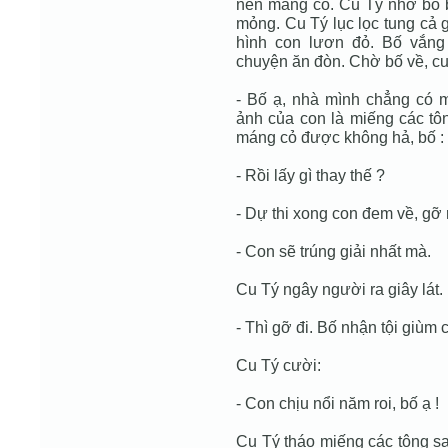
nền máng cỏ. Cu Tý nhờ bố b
mỏng. Cu Tý lục lọc tung cả 
hình con lươn đỏ. Bố vắng
chuyện ăn đòn. Chờ bố về, cu
- Bố ạ, nhà mình chẳng có 
ảnh của con là miếng các tô
máng cỏ được không hả, bố :
- Rồi lấy gì thay thế ?
- Dự thi xong con đem về, gỡ 
- Con sẽ trúng giải nhất mà.
Cu Tý ngây người ra giây lát.
- Thì gỡ đi. Bố nhận tội giùm 
Cu Tý cười:
- Con chịu nổi năm roi, bố ạ !
Cu Tý tháo miếng các tông s