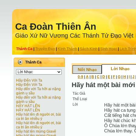
Ca Ðoàn Thiên Ân
Giáo Xứ Nữ Vương Các Thánh Tử Ðạo Việt
Thánh Ca
|
Truyện Ðạo
|
Kinh Thánh
|
Sách Kinh
|
Sinh Hoạt
|
Lịch Trìn
Thánh Ca
Lời Nhạc
Nốt Nhạc
0-9
|
A
|
B
|
C
|
D
|
E
|
F
|
G
|
H
|
I
|
J
Hãy Đến Với Ta
Hãy hát một bài mới
Hãy Đến Với Ta
Hãy đến với Ta hỡi ai nặng
gánh u sầu
Tác Giả
Hãy đến với Ta hỡi ai nặng
Thể Loại
gánh u sầu
Lời
Hãy hát một bài
HÃY HÁT LÊN
Hãy hát ca tụng
HÃY HÁT LÊN
Hãy hát lên đi người ơi, bài
Cất tiếng hát ch
ca tri ân nhiều ý
Hãy hát chúc kh
Hãy hát lên đi người ơi, bài
Ô Chúa lớn tha
ca tri ân nhiều ý
Chúa lớn thay.
Hãy hát lên mừng Giavê
Hãy hát lên mừng Giavê