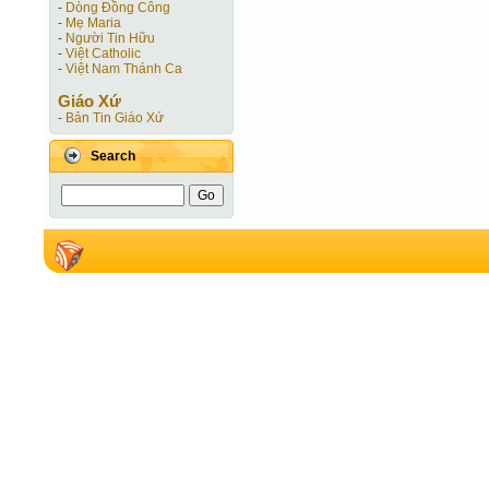
-
Dòng Đồng Công
-
Mẹ Maria
-
Người Tin Hữu
-
Việt Catholic
-
Việt Nam Thánh Ca
Giáo Xứ
-
Bản Tin Giáo Xứ
Search