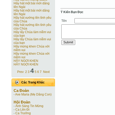
Hãy hát một bài mới dâng
lên Ngài
Hãy hát một bài mới dâng
Ý Kiến Bạn Ðọc
lên Ngài
Hãy hát xướng lên tình yêu
Tên
của Chúa
Hãy hát xướng lên tình yêu
của Chúa
Hãy lấy Chúa làm niềm vui
của bạn
Hãy lấy Chúa làm niềm vui
của bạn
Hãy mừng khen Chúa với
niềm vui
Hãy mừng khen Chúa với
niềm vui
HÃY NGỢI KHEN
HÃY NGỢI KHEN
4
Prev
2
3
5
6
7
Next
Các Trang Khác
Ca Ðoàn
-
Ave Maria (Mẹ Dâng Con)
Hội Ðoàn
-
Ánh Sáng Tin Mừng
-
Ca Lên Đi
-
Ca Trưởng