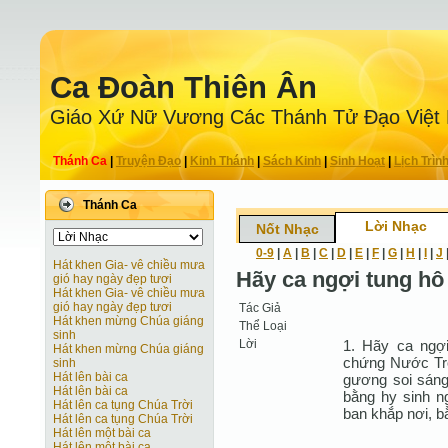
Ca Ðoàn Thiên Ân
Giáo Xứ Nữ Vương Các Thánh Tử Ðạo Việt
Thánh Ca
|
Truyện Ðạo
|
Kinh Thánh
|
Sách Kinh
|
Sinh Hoạt
|
Lịch Trìn
Thánh Ca
Lời Nhạc
Nốt Nhạc
0-9
|
A
|
B
|
C
|
D
|
E
|
F
|
G
|
H
|
I
|
J
Hát khen Gia- vê chiều mưa
Hãy ca ngợi tung hô
gió hay ngày đẹp tươi
Hát khen Gia- vê chiều mưa
gió hay ngày đẹp tươi
Tác Giả
Hát khen mừng Chúa giáng
Thể Loại
sinh
Lời
1. Hãy ca ngợ
Hát khen mừng Chúa giáng
chứng Nước Trờ
sinh
Hát lên bài ca
gương soi sáng 
Hát lên bài ca
bằng hy sinh n
Hát lên ca tụng Chúa Trời
ban khắp nơi, bằ
Hát lên ca tụng Chúa Trời
Hát lên một bài ca
Hát lên một bài ca