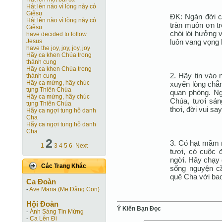
Hát lên nào vì lòng này có
Giêsu
ÐK: Ngàn đời c
Hát lên nào vì lòng này có
tràn muôn ơn tr
Giêsu
chói lói hưởng 
have decided to follow
luôn vang vọng 
Jesus
have the joy, joy, joy, joy
Hãy ca khen Chúa trong
thánh cung
Hãy ca khen Chúa trong
2. Hãy tin vào
thánh cung
Hãy ca mừng, hãy chúc
xuyến lòng chẳn
tụng Thiên Chúa
quan phòng. Ng
Hãy ca mừng, hãy chúc
Chúa, tươi sá
tụng Thiên Chúa
thơi, đời vui sa
Hãy ca ngợi tung hô danh
Cha
Hãy ca ngợi tung hô danh
Cha
2
3. Có hạt mầm n
1
3
4
5
6
Next
tươi, có cuộc 
ngời. Hãy chạy
Các Trang Khác
sống nguyện cầ
quê Cha với bao
Ca Ðoàn
-
Ave Maria (Mẹ Dâng Con)
Hội Ðoàn
Ý Kiến Bạn Ðọc
-
Ánh Sáng Tin Mừng
-
Ca Lên Đi