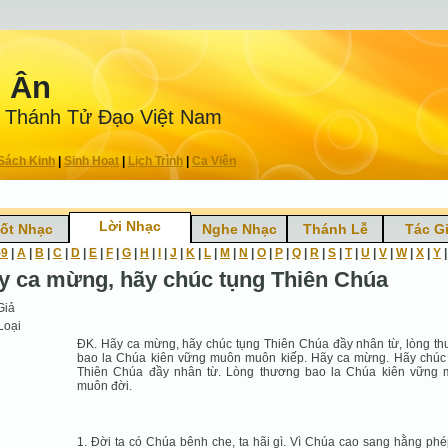
n Ân
 Thánh Tử Ðạo Việt Nam
Sách Kinh
|
Sinh Hoạt
|
Lịch Trình
|
Ca Viên
Lời Nhạc
ốt Nhạc
Nghe Nhạc
Thánh Lễ
Tác G
-9
|
A
|
B
|
C
|
D
|
E
|
F
|
G
|
H
|
I
|
J
|
K
|
L
|
M
|
N
|
O
|
P
|
Q
|
R
|
S
|
T
|
U
|
V
|
W
|
X
|
Y
y ca mừng, hãy chúc tụng Thiên Chúa
Giả
Loại
ÐK. Hãy ca mừng, hãy chúc tụng Thiên Chúa đầy nhân từ, lòng t
bao la Chúa kiên vững muôn muôn kiếp. Hãy ca mừng. Hãy chúc
Thiên Chúa đầy nhân từ. Lòng thương bao la Chúa kiên vững
muôn đời.
1. Ðời ta có Chúa bênh che, ta hãi gì. Vì Chúa cao sang hằng phé