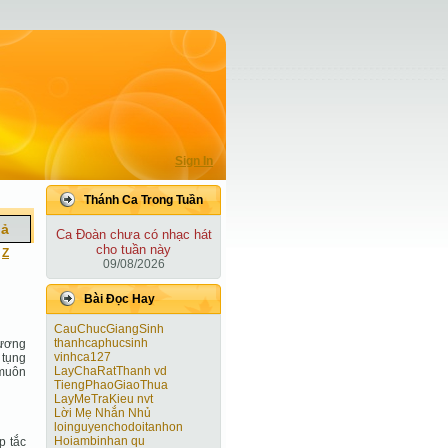
Sign In
Thánh Ca Trong Tuần
iả
Ca Ðoàn chưa có nhạc hát
cho tuần này
|
Z
09/08/2026
Bài Ðọc Hay
CauChucGiangSinh
thanhcaphucsinh
hương
vinhca127
 tụng
LayChaRatThanh vd
 muôn
TiengPhaoGiaoThua
LayMeTraKieu nvt
Lời Mẹ Nhắn Nhủ
loinguyenchodoitanhon
Hoiambinhan qu
p tắc