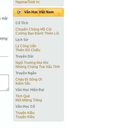
NgaisaiToidi nc
Văn Học Việt Nam
g mãi
Cổ Tích
Chuyện Chàng Mồ Côi
Cường Bạo Ðánh Thiên Lôi
hương
Lịch Sử
Lý Công Uẩn
Thiên Đô Chiếu
Truyện Dài
Ngôi Trường Mọi Khi
Những Chàng Trai Xấu Tính
Truyện Ngắn
Chảy Đi Sông Ơi
Kiếm Sắc
Văn Học Hiện Ðại
Tình Quê
Một Miệng Trăng
Văn Học Cổ
Truyện Kiều
Truyện Kiều