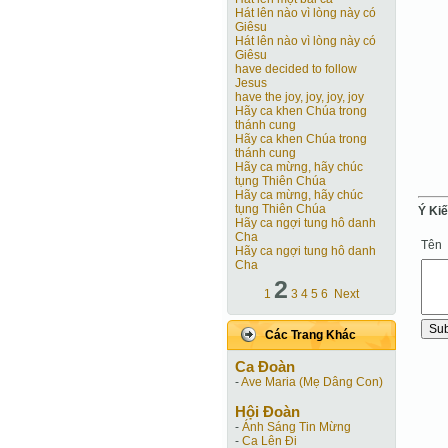
Hát lên nào vì lòng này có
Giêsu
Hát lên nào vì lòng này có
Giêsu
have decided to follow
Jesus
have the joy, joy, joy, joy
Hãy ca khen Chúa trong
thánh cung
Hãy ca khen Chúa trong
thánh cung
Hãy ca mừng, hãy chúc
tụng Thiên Chúa
Hãy ca mừng, hãy chúc
tụng Thiên Chúa
Ý Ki
Hãy ca ngợi tung hô danh
Cha
Tên
Hãy ca ngợi tung hô danh
Cha
2
1
3
4
5
6
Next
Các Trang Khác
Ca Ðoàn
-
Ave Maria (Mẹ Dâng Con)
Hội Ðoàn
-
Ánh Sáng Tin Mừng
-
Ca Lên Đi