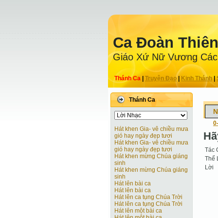
Ca Ðoàn Thiê
Giáo Xứ Nữ Vương Các
Thánh Ca
|
Truyện Ðạo
|
Kinh Thánh
|
Thánh Ca
N
0
Hát khen Gia- vê chiều mưa
Hã
gió hay ngày đẹp tươi
Hát khen Gia- vê chiều mưa
gió hay ngày đẹp tươi
Tác 
Hát khen mừng Chúa giáng
Thể 
sinh
Lời
Hát khen mừng Chúa giáng
sinh
Hát lên bài ca
Hát lên bài ca
Hát lên ca tụng Chúa Trời
Hát lên ca tụng Chúa Trời
Hát lên một bài ca
Hát lên một bài ca