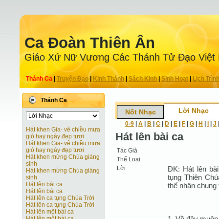
Ca Ðoàn Thiên Ân
Giáo Xứ Nữ Vương Các Thánh Tử Ðạo Việt
Thánh Ca
|
Truyện Ðạo
|
Kinh Thánh
|
Sách Kinh
|
Sinh Hoạt
|
Lịch Trìn
Thánh Ca
Lời Nhạc
Nốt Nhạc
0-9
|
A
|
B
|
C
|
D
|
E
|
F
|
G
|
H
|
I
|
J
Hát khen Gia- vê chiều mưa
Hát lên bài ca
gió hay ngày đẹp tươi
Hát khen Gia- vê chiều mưa
gió hay ngày đẹp tươi
Tác Giả
Hát khen mừng Chúa giáng
Thể Loại
sinh
Lời
ÐK: Hát lên bài
Hát khen mừng Chúa giáng
tụng Thiên Chúa
sinh
Hát lên bài ca
thế nhân chung 
Hát lên bài ca
Hát lên ca tụng Chúa Trời
Hát lên ca tụng Chúa Trời
Hát lên một bài ca
1. Về đây muôn 
Hát lên một bài ca