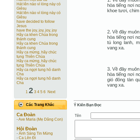
Hát lên nào vì lòng này có
hòa tiếng nơi n
Giêsu
khoe tươi, chim
Hát lên nào vì lòng này có
Giêsu
have decided to follow
Jesus
have the joy, joy, joy, joy
2. Về đây muôn 
Hãy ca khen Chúa trong
hòa tiếng nơi n
thánh cung
tú long lanh,
Hãy ca khen Chúa trong
vang xa.
thánh cung
Hãy ca mừng, hãy chúc
tụng Thiên Chúa
Hãy ca mừng, hãy chúc
tụng Thiên Chúa
3. Về đây muôn 
Hãy ca ngợi tung hô danh
hòa tiếng nơi n
Cha
Hãy ca ngợi tung hô danh
gió đông tàn q
Cha
vang xa.
2
1
3
4
5
6
Next
Các Trang Khác
Ý Kiến Bạn Ðọc
Ca Ðoàn
Tên
-
Ave Maria (Mẹ Dâng Con)
Hội Ðoàn
-
Ánh Sáng Tin Mừng
-
Ca Lên Đi