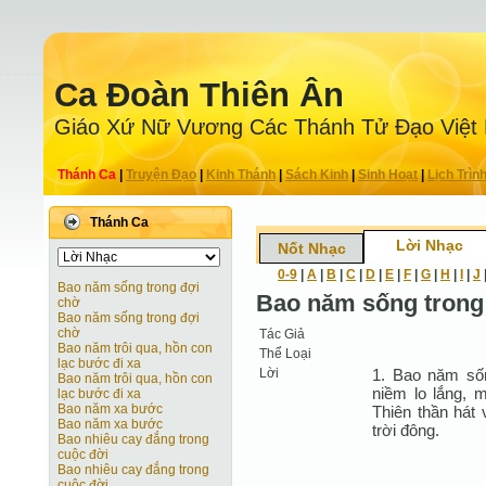
Ca Ðoàn Thiên Ân
Giáo Xứ Nữ Vương Các Thánh Tử Ðạo Việt
Thánh Ca
|
Truyện Ðạo
|
Kinh Thánh
|
Sách Kinh
|
Sinh Hoạt
|
Lịch Trìn
Thánh Ca
Lời Nhạc
Nốt Nhạc
0-9
|
A
|
B
|
C
|
D
|
E
|
F
|
G
|
H
|
I
|
J
Bao năm sống trong đợi
Bao năm sống trong
chờ
Bao năm sống trong đợi
chờ
Tác Giả
Bao năm trôi qua, hồn con
Thể Loại
lạc bước đi xa
Lời
1. Bao năm số
Bao năm trôi qua, hồn con
niềm lo lắng, 
lạc bước đi xa
Bao năm xa bước
Thiên thần hát 
Bao năm xa bước
trời đông.
Bao nhiêu cay đắng trong
cuộc đời
Bao nhiêu cay đắng trong
cuộc đời