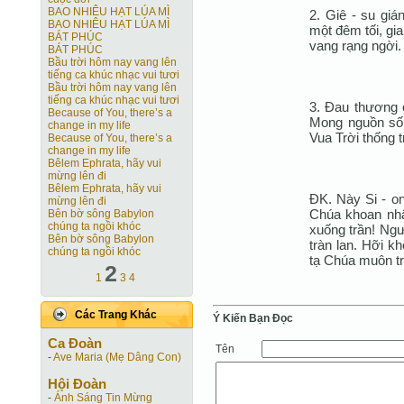
BAO NHIÊU HẠT LÚA MÌ
2. Giê - su giá
BAO NHIÊU HẠT LÚA MÌ
một đêm tối, gia
BÁT PHÚC
vang rạng ngời.
BÁT PHÚC
Bầu trời hôm nay vang lên
tiếng ca khúc nhạc vui tươi
Bầu trời hôm nay vang lên
tiếng ca khúc nhạc vui tươi
3. Ðau thương 
Because of You, there’s a
Mong nguồn sốn
change in my life
Vua Trời thống t
Because of You, there’s a
change in my life
Bêlem Ephrata, hãy vui
mừng lên đi
Bêlem Ephrata, hãy vui
ÐK. Này Si - o
mừng lên đi
Chúa khoan nhâ
Bên bờ sông Babylon
chúng ta ngồi khóc
xuống trần! Ng
Bên bờ sông Babylon
tràn lan. Hỡi k
chúng ta ngồi khóc
tạ Chúa muôn tr
2
1
3
4
Các Trang Khác
Ý Kiến Bạn Ðọc
Ca Ðoàn
Tên
-
Ave Maria (Mẹ Dâng Con)
Hội Ðoàn
-
Ánh Sáng Tin Mừng